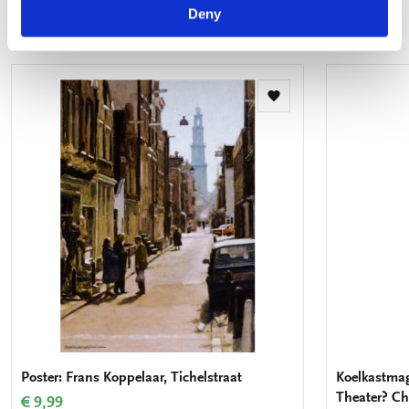
Deny
Meer van Schilderkunst
Toevoegen
aan
verlanglijst
Poster: Frans Koppelaar, Tichelstraat
Koelkastmag
Theater? Ch
€ 9,99