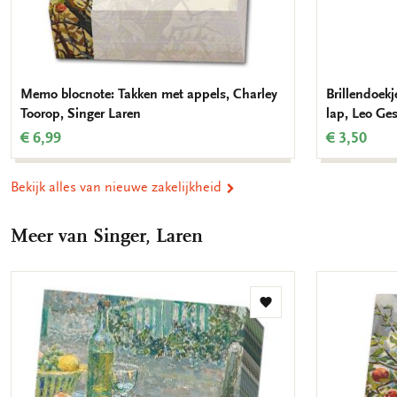
Memo blocnote: Takken met appels, Charley
Brillendoek
Toorop, Singer Laren
lap, Leo Ges
€ 6,99
€ 3,50
Bekijk alles van nieuwe zakelijkheid
Meer van Singer, Laren
Toevoegen
aan
verlanglijst