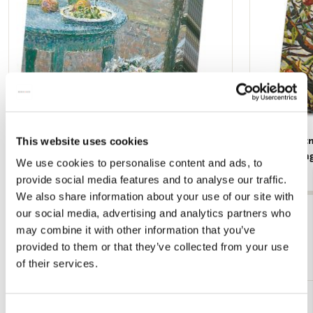
Servetten: La Table bleue, Henri Le Sidaner,
Memo blocno
This website uses cookies
Singer Laren
Toorop, Sin
We use cookies to personalise content and ads, to
€ 3,99
€ 6,99
provide social media features and to analyse our traffic.
We also share information about your use of our site with
our social media, advertising and analytics partners who
Bekijk alles van Singer, Laren
may combine it with other information that you’ve
provided to them or that they’ve collected from your use
Meer van Back to School
of their services.
Toevoegen
Consent