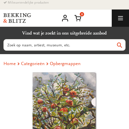
Ga
Milieuvriendelijke producten
naar
0
content
Bekking
Winkelmand
Men
&
Mijn
account
Blitz
Vind wat je zoekt in ons uitgebreide aanbod
Uitgevers
B.V.
Zoeken
Zoek
Home
Categorieën
Opbergmappen