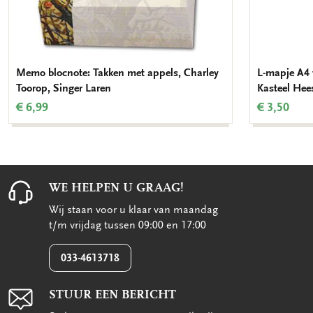
Memo blocnote: Takken met appels, Charley
L-mapje A4 
Toorop, Singer Laren
Kasteel Hee
€ 6,99
€ 3,50
WE HELPEN U GRAAG!
Wij staan voor u klaar van maandag
t/m vrijdag tussen 09:00 en 17:00
033-4613718
STUUR EEN BERICHT