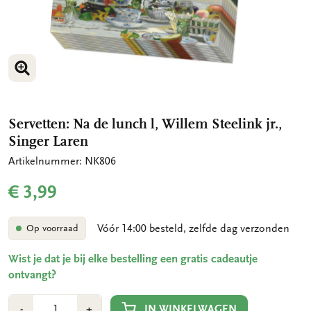
VERGROOT AFBEELDING
Servetten: Na de lunch l, Willem Steelink jr.,
Singer Laren
Artikelnummer: NK806
€ 3,99
Vóór 14:00 besteld, zelfde dag verzonden
Op voorraad
Wist je dat je bij elke bestelling een gratis cadeautje
ontvangt?
Aantal
Min
Plus
IN WINKELWAGEN
-
+