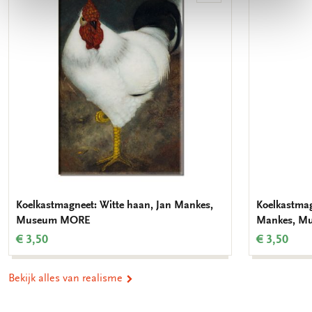
aan
verlanglijst
Koelkastmagneet: Witte haan, Jan Mankes,
Koelkastmag
Museum MORE
Mankes, M
€ 3,50
€ 3,50
Bekijk alles van realisme