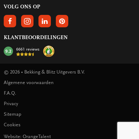
VOLG ONS OP
VOLGS ONS OP FACEBOOK
VOLG ONS OP INSTAGRAM
VOLG ONS OP LINKEDIN
VOLG ONS OP PINTEREST
KLANTBEOORDELINGEN
6661 reviews
9.2
mark:
© 2026 • Bekking & Blitz Uitgevers B.V.
Algemene voorwaarden
F.A.Q.
Privacy
Sitemap
Cookies
Website: OrangeTalent