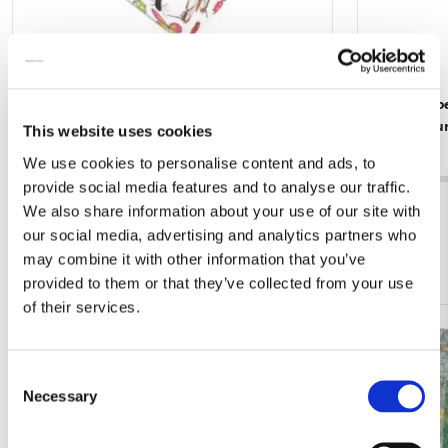
Insecten, Sorcia
Dieren, Rob
Rijksmuse
€ 2,99
This website uses cookies
€ 2,99
We use cookies to personalise content and ads, to
provide social media features and to analyse our traffic.
Bekijk alles van Cadeau voor haar
We also share information about your use of our site with
our social media, advertising and analytics partners who
may combine it with other information that you’ve
Meer van Singer, Laren
provided to them or that they’ve collected from your use
of their services.
Toevoegen
aan
Consent
verlanglijst
Necessary
Selection