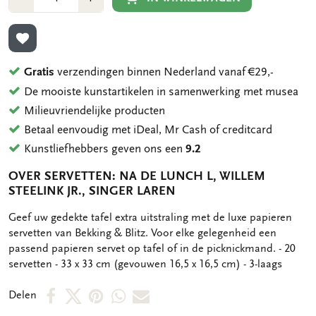
1
1
TOEVOEGEN AAN VERLANGLIJST
Gratis
verzendingen binnen Nederland vanaf €29,-
De mooiste kunstartikelen in samenwerking met musea
Milieuvriendelijke producten
Betaal eenvoudig met iDeal, Mr Cash of creditcard
Kunstliefhebbers geven ons een
9.2
OVER SERVETTEN: NA DE LUNCH L, WILLEM
STEELINK JR., SINGER LAREN
OMSCHRIJVING
Geef uw gedekte tafel extra uitstraling met de luxe papieren
servetten van Bekking & Blitz. Voor elke gelegenheid een
passend papieren servet op tafel of in de picknickmand. - 20
servetten - 33 x 33 cm (gevouwen 16,5 x 16,5 cm) - 3-laags
Deel
Deel
Deel
Deel
Deel
Delen