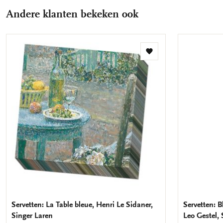
Andere klanten bekeken ook
Toevoegen
aan
verlanglijst
Servetten: La Table bleue, Henri Le Sidaner,
Servetten: 
Singer Laren
Leo Gestel, 