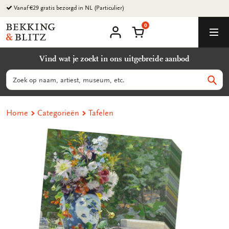
Ga
Vanaf €29 gratis bezorgd in NL (Particulier)
naar
0
content
Bekking
Winkelmand
Men
&
Mijn
account
Blitz
Vind wat je zoekt in ons uitgebreide aanbod
Uitgevers
B.V.
Zoeken
Zoek
Home
Categorieën
Tafelen