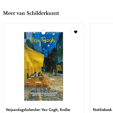
op
op
via
via
via
Facebook
X
Pinterest
WhatsApp
E-
Meer van Schilderkunst
mail
Toevoegen
aan
verlanglijst
Verjaardagskalender: Van Gogh, Kroller
Notitieboek 