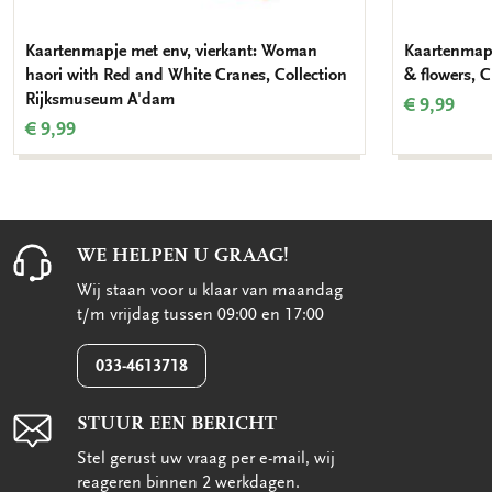
Kaartenmapje met env, vierkant: Woman
Kaartenmapj
haori with Red and White Cranes, Collection
& flowers, C
Rijksmuseum A'dam
€ 9,99
€ 9,99
WE HELPEN U GRAAG!
Wij staan voor u klaar van maandag
t/m vrijdag tussen 09:00 en 17:00
033-4613718
STUUR EEN BERICHT
Stel gerust uw vraag per e-mail, wij
reageren binnen 2 werkdagen.