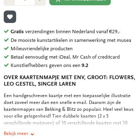
1
1
TOEVOEGEN AAN VERLANGLIJST
Gratis
verzendingen binnen Nederland vanaf €29,-
De mooiste kunstartikelen in samenwerking met musea
Milieuvriendelijke producten
Betaal eenvoudig met iDeal, Mr Cash of creditcard
Kunstliefhebbers geven ons een
9.2
OVER KAARTENMAPJE MET ENV, GROOT: FLOWERS,
LEO GESTEL, SINGER LAREN
OMSCHRIJVING
Een handgeschreven kaartje met een toepasselijke illustratie
doet zoveel meer dan een snelle e-mail. Daarom zijn de
kaartenmapjes van Bekking & Blitz zo populair. Heel veel keus
voor elke gelegenheid! Tien dubbele kaarten (2 x 5
verschillende motieven) of 10 verschillende kaarten met 10
luxe enveloppen, netjes opgeborgen in een aantrekkelijk
Bekijk meer
kaartenmapje. Op de achterkant van het mapje staan de