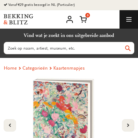
Ga
naar
0
content
Bekking
Winkelmand
Men
&
Mijn
account
Blitz
Vind wat je zoekt in ons uitgebreide aanbod
Uitgevers
B.V.
Zoeken
Zoek
Home
Categorieën
Kaartenmapjes
VORIGE
VOL