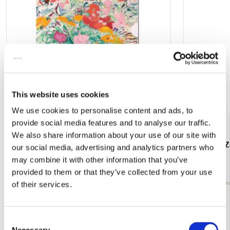
verlanglijst
This website uses cookies
We use cookies to personalise content and ads, to
provide social media features and to analyse our traffic.
We also share information about your use of our site with
L-mapje A4 formaat: Zomerbloemen, Leo
Placemat: Z
our social media, advertising and analytics partners who
Gestel, Singer Laren
Laren
may combine it with other information that you’ve
€ 3,50
€ 3,99
provided to them or that they’ve collected from your use
of their services.
Bekijk alles van Leo Gestel
Consent
Meer van Singer, Laren