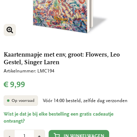
VERGROOT AFBEELDING
VERGROOT AFBEELDING
Kaartenmapje met env, groot: Flowers, Leo
Gestel, Singer Laren
Artikelnummer: LMC194
€ 9,99
Vóór 14:00 besteld, zelfde dag verzonden
Op voorraad
Wist je dat je bij elke bestelling een gratis cadeautje
ontvangt?
Aantal
Min
Plus
IN WINKELWAGEN
-
+