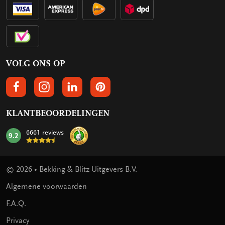
VOLG ONS OP
VOLGS ONS OP FACEBOOK
VOLG ONS OP INSTAGRAM
VOLG ONS OP LINKEDIN
VOLG ONS OP PINTEREST
KLANTBEOORDELINGEN
6661 reviews
9.2
mark:
© 2026 • Bekking & Blitz Uitgevers B.V.
Algemene voorwaarden
F.A.Q.
Privacy