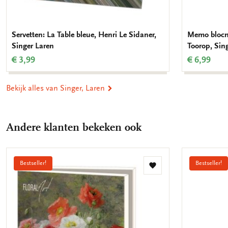
Servetten: La Table bleue, Henri Le Sidaner,
Memo blocno
Singer Laren
Toorop, Sin
€ 3,99
€ 6,99
Bekijk alles van Singer, Laren
Andere klanten bekeken ook
Bestseller!
Bestseller!
Toevoegen
aan
verlanglijst