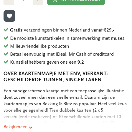
1
1
TOEVOEGEN AAN VERLANGLIJST
Gratis
verzendingen binnen Nederland vanaf €29,-
De mooiste kunstartikelen in samenwerking met musea
Milieuvriendelijke producten
Betaal eenvoudig met iDeal, Mr Cash of creditcard
Kunstliefhebbers geven ons een
9.2
OVER KAARTENMAPJE MET ENV, VIERKANT:
GESCHILDERDE TUINEN, SINGER LAREN
OMSCHRIJVING
Een handgeschreven kaartje met een toepasselijke illustratie
doet zoveel meer dan een snelle e-mail. Daarom zijn de
kaartenmapjes van Bekking & Blitz zo populair. Heel veel keus
voor elke gelegenheid! Tien dubbele kaarten (2 x 5
verschillende motieven) of 10 verschillende kaarten met 10
luxe enveloppen, netjes opgeborgen in een aantrekkelijk
Bekijk meer
kaartenmapje. Op de achterkant van het mapje staan de