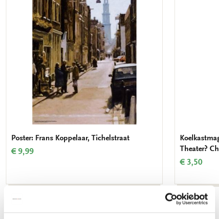
verlanglijst
Poster: Frans Koppelaar, Tichelstraat
Koelkastmag
Theater? Ch
€ 9,99
€ 3,50
Bekijk alles van Schilderkunst