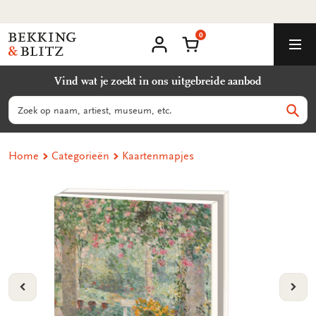
Ga
Milieuvriendelijke producten
naar
0
content
Bekking
Winkelmand
Men
&
Mijn
account
Blitz
Vind wat je zoekt in ons uitgebreide aanbod
Uitgevers
B.V.
Zoeken
Zoek
Home
Categorieën
Kaartenmapjes
VORIGE
VOL