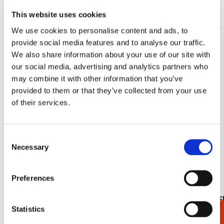
Meer van Lente
This website uses cookies
We use cookies to personalise content and ads, to
provide social media features and to analyse our traffic.
Toevoegen
We also share information about your use of our site with
aan
our social media, advertising and analytics partners who
verlanglijst
may combine it with other information that you’ve
provided to them or that they’ve collected from your use
of their services.
Consent
Necessary
Selection
Preferences
Het Grote Botanische Tuinen Tekenboek,
Servetten: F
Statistics
Barbara van Amelsfort
Alice Apple