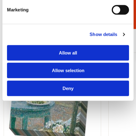
Cadeaukiezer
€ 9,99
€ 3,99
Marketing
Bekijk alles van Lente
Show details
Meer van Singer, Laren
Allow all
Toevoegen
Allow selection
aan
verlanglijst
Deny