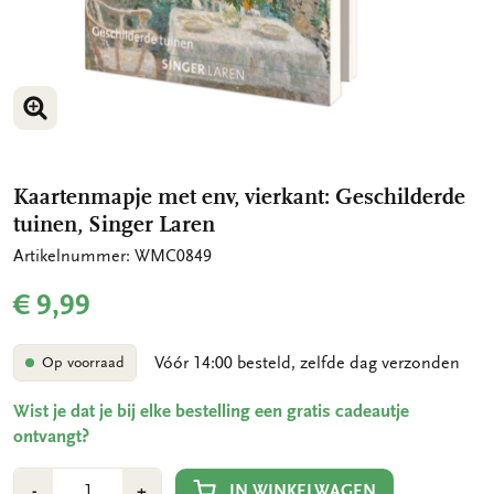
VERGROOT AFBEELDING
VERGROOT AFBEELDING
Kaartenmapje met env, vierkant: Geschilderde
tuinen, Singer Laren
Artikelnummer: WMC0849
€ 9,99
Vóór 14:00 besteld, zelfde dag verzonden
Op voorraad
Wist je dat je bij elke bestelling een gratis cadeautje
ontvangt?
Aantal
Min
Plus
IN WINKELWAGEN
-
+