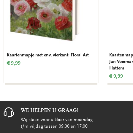
Kaartenmapje met env, vierkant: Floral Art
Kaartenmapj
Jan Voerma
€ 9,99
Hattem
€ 9,99
WE HELPEN U GRAAG!
Wij staan voor u klaar van maandag
t/m vrijdag tussen 09:00 en 17:00