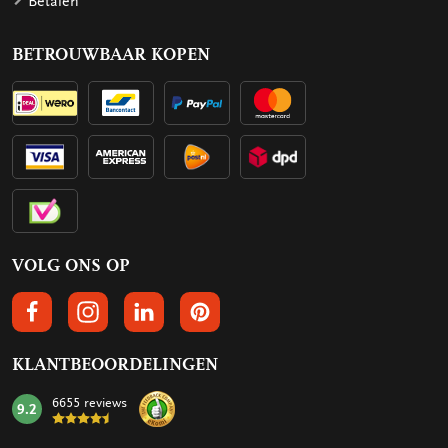
Betalen
BETROUWBAAR KOPEN
VOLG ONS OP
VOLGS ONS OP FACEBOOK
VOLG ONS OP INSTAGRAM
VOLG ONS OP LINKEDIN
VOLG ONS OP PINTEREST
KLANTBEOORDELINGEN
6655 reviews
9.2
mark: