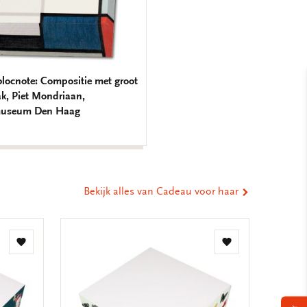
ocnote: Compositie met groot
ak, Piet Mondriaan,
useum Den Haag
Bekijk alles van Cadeau voor haar
Toevoegen
Toevoegen
aan
aan
verlanglijst
verlanglijst