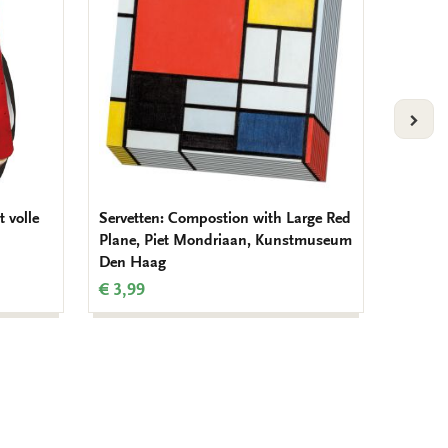
VOLG
t volle
Servetten: Compostion with Large Red
Cahierr
Plane, Piet Mondriaan, Kunstmuseum
een sch
Den Haag
Maarse
€ 3,99
€ 19,9