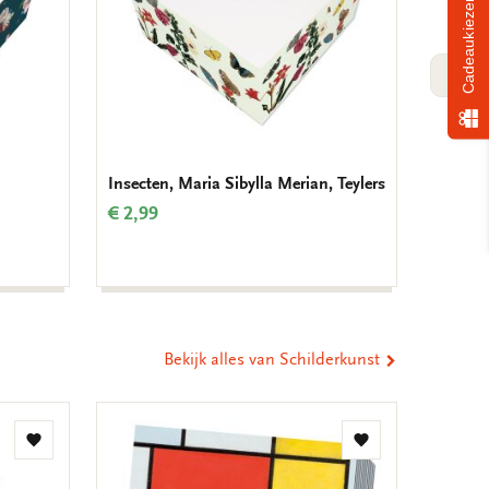
Cadeaukiezer
VOLG
Insecten, Maria Sibylla Merian, Teylers
Verjaar
Krolle
€ 2,99
€ 9,99
Bekijk alles van Schilderkunst
Toevoegen
Toevoegen
aan
aan
verlanglijst
verlanglijst