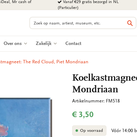
iDeal, Mr cash of
Vanaf €29 gratis bezorgd in NL
(Particulier)
Zoeken
Zo
Over ons
Zakelijk
Contact
stmagneet: The Red Cloud, Piet Mondriaan
Koelkastmagnee
Mondriaan
Artikelnummer: FM518
€ 3,50
Vóór 14:00 b
Op voorraad