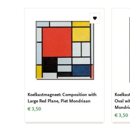
Toevoegen
aan
verlanglijst
Koelkastmagneet: Composition with
Koelkas
Large Red Plane, Piet Mondriaan
Oval wit
Mondri
€ 3,50
€ 3,50