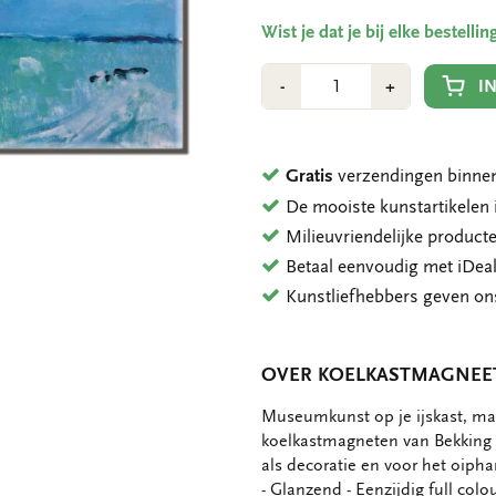
Wist je dat je bij elke bestell
Aantal
Min
Plus
I
-
+
1
1
Gratis
verzendingen binnen
De mooiste kunstartikele
Milieuvriendelijke product
Betaal eenvoudig met iDeal
Kunstliefhebbers geven o
OVER KOELKASTMAGNEET
OMSCHRIJVING
Museumkunst op je ijskast, mag
koelkastmagneten van Bekking 
als decoratie en voor het oipha
- Glanzend - Eenzijdig full col