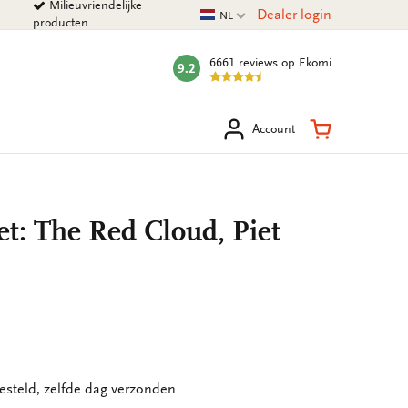
Milieuvriendelijke
Huidige taal
Dealer login
NL
producten
6661 reviews
op Ekomi
9.2
mark:
eken
Winkelman
Account
t: The Red Cloud, Piet
esteld, zelfde dag verzonden