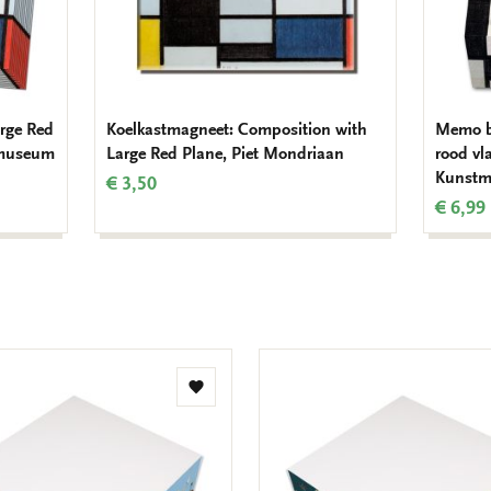
rge Red
Koelkastmagneet: Composition with
Memo bl
tmuseum
Large Red Plane, Piet Mondriaan
rood vl
Kunstm
€ 3,50
€ 6,99
Toevoegen
aan
verlanglijst