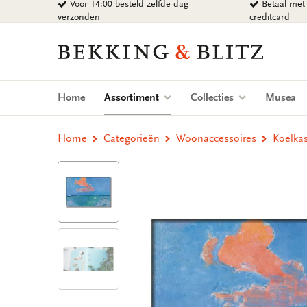
Voor 14:00 besteld zelfde dag
Betaal met 
Ga
verzonden
creditcard
naar
content
Bekking
&
Blitz
Uitgevers
(current)
Home
Assortiment
Collecties
Musea
B.V.
Home
Categorieën
Woonaccessoires
Koelka