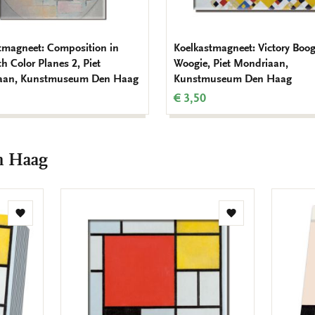
tmagneet: Composition in
Koelkastmagneet: Victory Boog
h Color Planes 2, Piet
Woogie, Piet Mondriaan,
aan, Kunstmuseum Den Haag
Kunstmuseum Den Haag
€ 3,50
n Haag
Toevoegen
Toevoegen
aan
aan
verlanglijst
verlanglijst