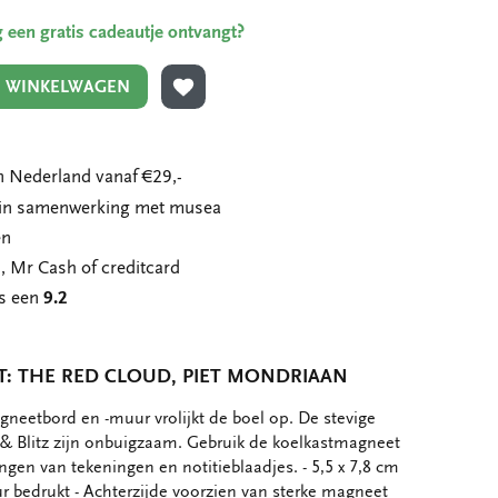
ing een gratis cadeautje ontvangt?
N WINKELWAGEN
TOEVOEGEN AAN VERLANGLIJST
 Nederland vanaf €29,-
n in samenwerking met musea
en
, Mr Cash of creditcard
ns een
9.2
: THE RED CLOUD, PIET MONDRIAAN
neetbord en -muur vrolijkt de boel op. De stevige
& Blitz zijn onbuigzaam. Gebruik de koelkastmagneet
ngen van tekeningen en notitieblaadjes. - 5,5 x 7,8 cm
our bedrukt - Achterzijde voorzien van sterke magneet