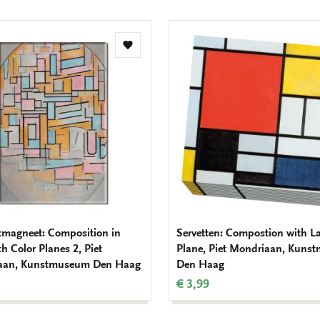
Toevoegen
aan
verlanglijst
tmagneet: Composition in
Servetten: Compostion with L
h Color Planes 2, Piet
Plane, Piet Mondriaan, Kuns
aan, Kunstmuseum Den Haag
Den Haag
€ 3,99