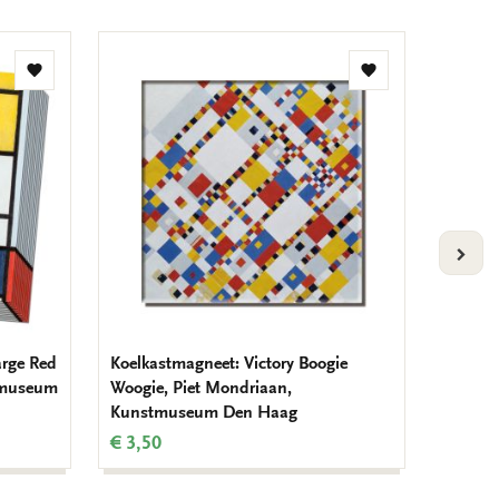
Toevoegen
Toevoegen
aan
aan
verlanglijst
verlanglijst
VOLG
arge Red
Koelkastmagneet: Victory Boogie
Kaarte
tmuseum
Woogie, Piet Mondriaan,
Lieber
Kunstmuseum Den Haag
€ 9,99
€ 3,50