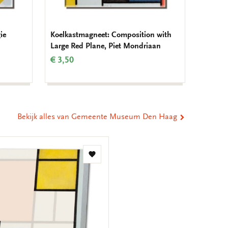
ie
Koelkastmagneet: Composition with
Memo b
Large Red Plane, Piet Mondriaan
rood vl
Kunst
€ 3,50
€ 6,99
Bekijk alles van Gemeente Museum Den Haag
Toevoegen
aan
verlanglijst