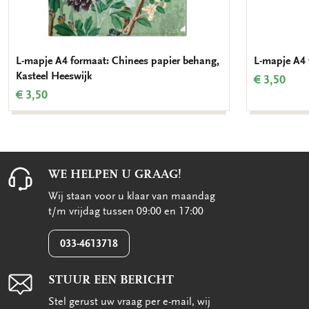
L-mapje A4 formaat: Chinees papier behang,
L-mapje A4 
Kasteel Heeswijk
€ 3,50
€ 3,50
WE HELPEN U GRAAG!
Wij staan voor u klaar van maandag
t/m vrijdag tussen 09:00 en 17:00
033-4613718
STUUR EEN BERICHT
Stel gerust uw vraag per e-mail, wij