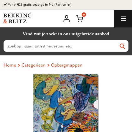
Ga
naar
0
content
Bekking
Winkelmand
Men
&
Mijn
account
Blitz
Vind wat je zoekt in ons uitgebreide aanbod
Uitgevers
B.V.
Zoeken
Zoek
Home
Categorieën
Opbergmappen