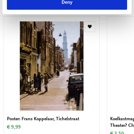
Deny
Meer van Schilderkunst
Toevoegen
aan
verlanglijst
Poster: Frans Koppelaar, Tichelstraat
Koelkastmag
Theater? Ch
€ 9,99
€ 3,50