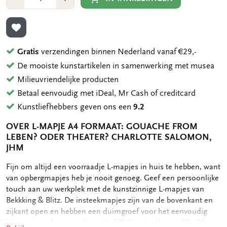
1
1
TOEVOEGEN AAN VERLANGLIJST
Gratis
verzendingen binnen Nederland vanaf €29,-
De mooiste kunstartikelen in samenwerking met musea
Milieuvriendelijke producten
Betaal eenvoudig met iDeal, Mr Cash of creditcard
Kunstliefhebbers geven ons een
9.2
OVER L-MAPJE A4 FORMAAT: GOUACHE FROM
LEBEN? ODER THEATER? CHARLOTTE SALOMON,
JHM
OMSCHRIJVING
Fijn om altijd een voorraadje L-mapjes in huis te hebben, want
van opbergmapjes heb je nooit genoeg. Geef een persoonlijke
touch aan uw werkplek met de kunstzinnige L-mapjes van
Bekkking & Blitz. De insteekmapjes zijn van de bovenkant en
zijkant open en hebben een duimgroef voor het eenvoudig
openen van de map. - Kunststof PVC insteekhoes - 22 x 31 cm