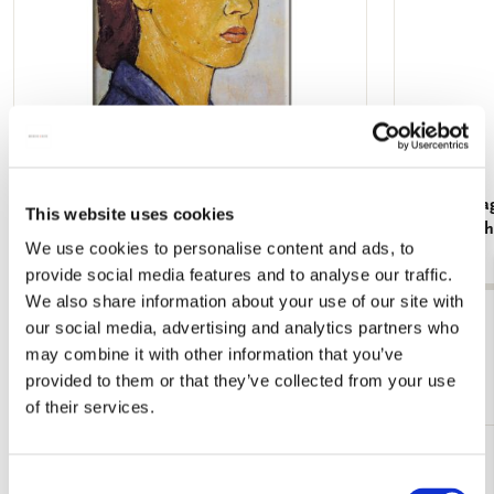
Koelkastmagneet: Gouache from Leben? oder
Koelkastmag
This website uses cookies
Theater? Charlotte Salomon, JHM
Theater? Ch
We use cookies to personalise content and ads, to
€ 3,50
€ 3,50
provide social media features and to analyse our traffic.
We also share information about your use of our site with
Bekijk alles van Joods Historisch Museum, Amsterdam
our social media, advertising and analytics partners who
may combine it with other information that you’ve
Meer van Back to School
provided to them or that they’ve collected from your use
of their services.
Toevoegen
Consent
aan