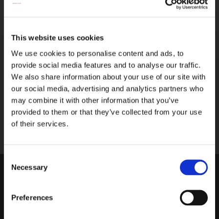
WE HELPEN U GRAAG!
Wij staan voor u klaar van maandag
t/m vrijdag tussen 09:00 en 17:00
This website uses cookies
We use cookies to personalise content and ads, to
033-4613718
provide social media features and to analyse our traffic.
We also share information about your use of our site with
STUUR EEN BERICHT
our social media, advertising and analytics partners who
Stel gerust uw vraag per e-mail, wij
may combine it with other information that you’ve
reageren binnen 2 werkdagen.
provided to them or that they’ve collected from your use
of their services.
shop@bekkingblitz.com
Consent
Necessary
Selection
KLANTENSERVICE
Garantie
Factuurdetails
Preferences
Bestellen
Terugbetaling