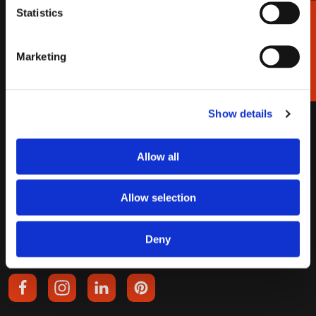
Verzendkosten
Klachten
Statistics
Cadeaukiezer
Bestelling retourneren
Annuleren
Bezorging
Contact
Marketing
Betalen
BETROUWBAAR KOPEN
Show details
Allow all
Allow selection
Deny
VOLG ONS OP
VOLGS ONS OP FACEBOOK
VOLG ONS OP INSTAGRAM
VOLG ONS OP LINKEDIN
VOLG ONS OP PINTEREST