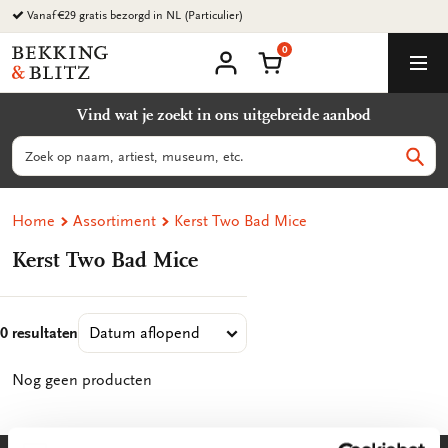
Ga
Vanaf €29 gratis bezorgd in NL (Particulier)
naar
0
content
Bekking
Winkelmand
Men
&
Mijn
account
Blitz
Vind wat je zoekt in ons uitgebreide aanbod
Uitgevers
B.V.
Zoeken
Zoek
Home
Assortiment
Kerst Two Bad Mice
Kerst Two Bad Mice
0 resultaten
Nog geen producten