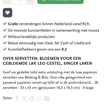
1
1
TOEVOEGEN AAN VERLANGLIJST
Gratis
verzendingen binnen Nederland vanaf €29,-
De mooiste kunstartikelen in samenwerking met musea
Milieuvriendelijke producten
Betaal eenvoudig met iDeal, Mr Cash of creditcard
Kunstliefhebbers geven ons een
9.2
OVER SERVETTEN: BLOEMEN VOOR EEN
GEBLOEMDE LAP, LEO GESTEL, SINGER LAREN
OMSCHRIJVING
Geef uw gedekte tafel extra uitstraling met de luxe papieren
servetten van Bekking & Blitz. Voor elke gelegenheid een
passend papieren servet op tafel of in de picknickmand. - 20
servetten - 33 x 33 cm (gevouwen 16,5 x 16,5 cm) - 3-laags
Deel
Deel
Deel
Deel
Deel
Delen