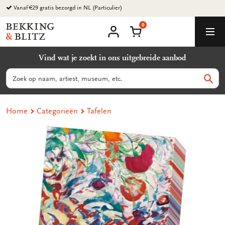
Ga
Vanaf €29 gratis bezorgd in NL (Particulier)
naar
0
content
Bekking
Winkelmand
Men
&
Mijn
account
Blitz
Vind wat je zoekt in ons uitgebreide aanbod
Uitgevers
B.V.
Zoeken
Zoek
Home
Categorieën
Tafelen