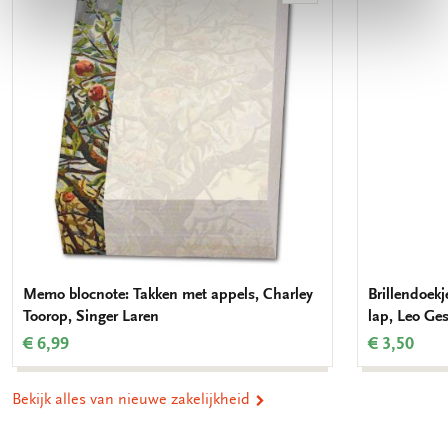
aan
verlanglijst
Memo blocnote: Takken met appels, Charley
Brillendoek
Toorop, Singer Laren
lap, Leo Ges
€ 6,99
€ 3,50
Bekijk alles van nieuwe zakelijkheid