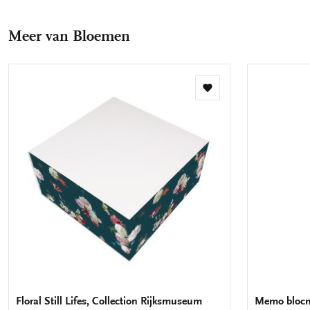
op
op
via
via
via
Facebook
X
Pinterest
WhatsApp
E-
Meer van Bloemen
mail
Toevoegen
aan
verlanglijst
Floral Still Lifes, Collection Rijksmuseum
Memo blocno