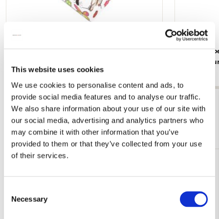
Insecten, Sorcia
Dieren, Rob
Rijksmuse
€ 2,99
This website uses cookies
€ 2,99
We use cookies to personalise content and ads, to
provide social media features and to analyse our traffic.
Bekijk alles van Cadeau voor haar
We also share information about your use of our site with
our social media, advertising and analytics partners who
Meer van Singer, Laren
may combine it with other information that you’ve
provided to them or that they’ve collected from your use
of their services.
Toevoegen
aan
verlanglijst
Consent
Necessary
Selection