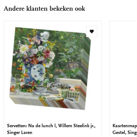
Andere klanten bekeken ook
Toevoegen
aan
verlanglijst
Servetten: Na de lunch l, Willem Steelink jr.,
Kaartenmapj
Singer Laren
Gestel, Sing