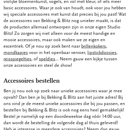
vrolijke bloemenkunst, vogels, en vol met kleur, of iets meer
basic accessoires. Waar je ook van houdt, ook voor jou hebben
wij speciale accessoires met kunst dat precies bij jou past! Wat
de accessoires van Bekking & Blitz nog unieker maakt, is dat
de producten allemaal ontworpen zijn in onze eigen Studio
Blitz! Zo zorgen wij niet alleen voor de meest handige en
mooie accessoires, maar ook maken we ze eigen en
excentriek. Of je nou op zoek bent naar
brillenkokers
,
mondkapjes
voor in het openbaar vervoer,
lipstickdoosjes
,
reisspiegeltjes
, of
speldjes
… Neem gauw een kijkje tussen
onze accessoires en steel de show!
Accessoires bestellen
Ben jij nou ook op zoek naar unieke accessoires waar je mee
opvalt? Dan ben je bij Bekking & Blitz aan het juiste adres! Bij
ons vind je de meest unieke accessoires die bij jou passen, en
bestellen bij Bekking & Blitz is ook nog eens heel gemakkelijk!
Bestel je namelijk op een doordeweekse dag vóór 14:00 uur,
dan wordt de bestelling de volgende dag al thuis geleverd!
Heb je interesse in meerdere accessoires? Neem dan gauw