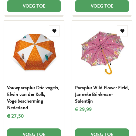
VOEG TOE
VOEG TOE
Toevoegen
Toevo
aan
aan
verlanglijst
verlang
Vouwparaplu: Drie vogels,
Paraplu: Wild Flower Field,
Elwin van der Kolk,
Janneke Brinkman-
Vogelbescherming
Salentijn
Nederland
€ 29,99
€ 27,50
VOEG TOE
VOEG TOE