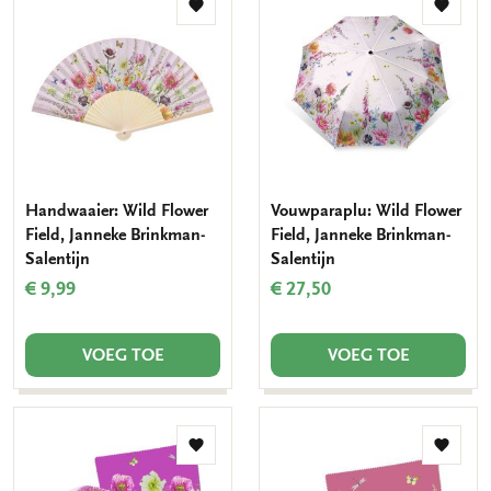
Toevoegen
Toevo
aan
aan
verlanglijst
verlang
Handwaaier: Wild Flower
Vouwparaplu: Wild Flower
Field, Janneke Brinkman-
Field, Janneke Brinkman-
Salentijn
Salentijn
€ 9,99
€ 27,50
VOEG TOE
VOEG TOE
Toevoegen
Toevo
aan
aan