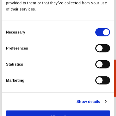
provided to them or that they’ve collected from your use
of their services.
Consent
Paraplu: Women,
Handwaaier: Dit gaat
Necessary
Selection
Staatliche
nooit voorbij, Zwaluw,
Kunstsammlungen
Octavie Wolters
Dresden, SKD
Preferences
€ 9,99
€ 29,99
Statistics
Cadeaukiezer
VOEG TOE
VOEG TOE
Marketing
Toevoegen
Toevo
aan
aan
Show details
verlanglijst
verlang