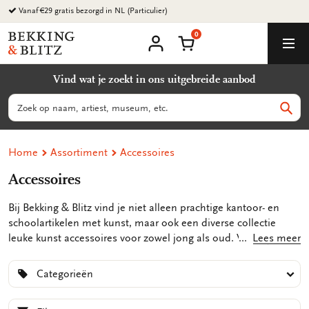
Ga
Vanaf €29 gratis bezorgd in NL (Particulier)
naar
0
content
Bekking
Winkelmand
Men
&
Mijn
account
Blitz
Vind wat je zoekt in ons uitgebreide aanbod
Uitgevers
B.V.
Zoeken
Zoek
Home
Assortiment
Accessoires
Accessoires
Bij Bekking & Blitz vind je niet alleen prachtige kantoor- en
schoolartikelen met kunst, maar ook een diverse collectie
leuke kunst accessoires voor zowel jong als oud. Van stijlvolle
Lees meer
brillenkokers tot elegante lipstickdoosjes en van modieuze
mondkapjes tot trendy paraplu's en handige
Categorieën
reisspiegels. Deze zijn niet alleen praktisch en functioneel,
maar kunnen ook een unieke touch aan jouw look geven.