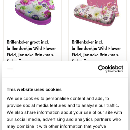
verlanglijst
verlang
Brillenkoker groot incl.
Brillenkoker incl.
brillendoekje: Wild Flower
brillendoekje: Wild Flower
Field, Janneke Brinkman-
Field, Janneke Brinkman-
Salentijn
Salentijn
€ 14,99
€ 12,99
VOEG TOE
VOEG TOE
This website uses cookies
We use cookies to personalise content and ads, to
provide social media features and to analyse our traffic.
We also share information about your use of our site with
Toevoegen
Toevo
aan
aan
our social media, advertising and analytics partners who
verlanglijst
verlang
may combine it with other information that you’ve