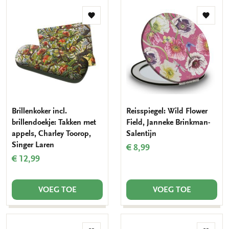
Toevoegen
Toevo
aan
aan
verlanglijst
verlang
Brillenkoker incl.
Reisspiegel: Wild Flower
brillendoekje: Takken met
Field, Janneke Brinkman-
appels, Charley Toorop,
Salentijn
Singer Laren
€ 8,99
€ 12,99
VOEG TOE
VOEG TOE