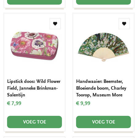
Toevoegen
Toevo
aan
aan
verlanglijst
verlang
Lipstick doos: Wild Flower
Handwaaier: Beemster,
Field, Janneke Brinkman-
Bloeiende boom, Charley
Salentijn
Toorop, Museum More
€ 7,99
€ 9,99
VOEG TOE
VOEG TOE