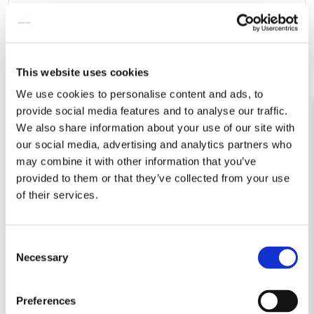
Huisnummer
*
This website uses cookies
Straat
*
We use cookies to personalise content and ads, to
provide social media features and to analyse our traffic.
We also share information about your use of our site with
our social media, advertising and analytics partners who
Plaatsnaam
*
may combine it with other information that you’ve
provided to them or that they’ve collected from your use
of their services.
Ik blijf graag op de hoogte van onze nieuwste
collecties en museumtips!
Consent
Ik ga akkoord met de
algemene voorwaarden
.
Necessary
Selection
ACCOUNT AANMAKEN
Preferences