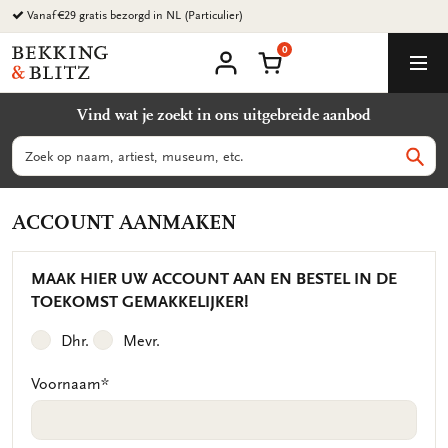
Ga
Vanaf €29 gratis bezorgd in NL (Particulier)
naar
0
content
Bekking
Winkelmand
Men
&
Mijn
account
Blitz
Vind wat je zoekt in ons uitgebreide aanbod
Uitgevers
B.V.
Zoeken
Zoek
ACCOUNT AANMAKEN
MAAK HIER UW ACCOUNT AAN EN BESTEL IN DE
TOEKOMST GEMAKKELIJKER!
Dhr.
Mevr.
Voornaam
*