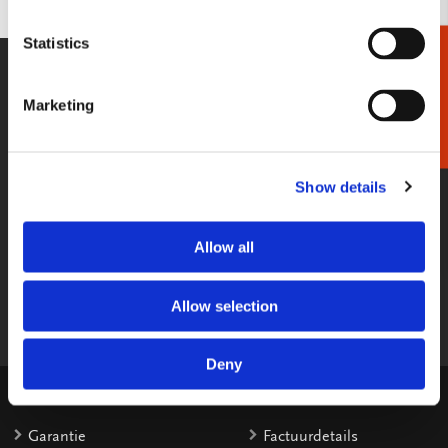
Statistics
Cadeaukiezer
WE HELPEN U GRAAG!
Wij staan voor u klaar van maandag
Marketing
t/m vrijdag tussen 09:00 en 17:00
033-4613718
Show details
STUUR EEN BERICHT
Allow all
Stel gerust uw vraag per e-mail, wij
reageren binnen 2 werkdagen.
Allow selection
shop@bekkingblitz.com
Deny
KLANTENSERVICE
Garantie
Factuurdetails