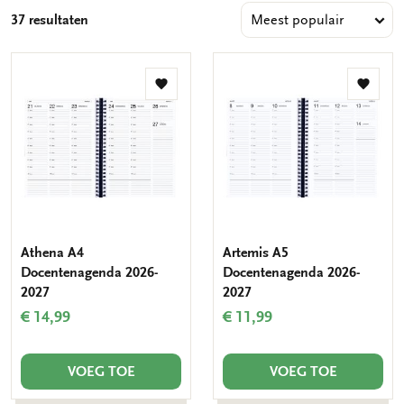
37 resultaten
Toevoegen
Toevo
aan
aan
verlanglijst
verlang
Athena A4
Artemis A5
Docentenagenda 2026-
Docentenagenda 2026-
2027
2027
€ 14,99
€ 11,99
VOEG TOE
VOEG TOE