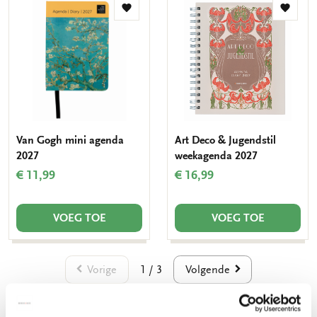
Toevoegen
Toevo
aan
aan
verlanglijst
verlang
Van Gogh mini agenda
Art Deco & Jugendstil
2027
weekagenda 2027
€ 11,99
€ 16,99
VOEG TOE
VOEG TOE
Vorige
Volgende
1 / 3