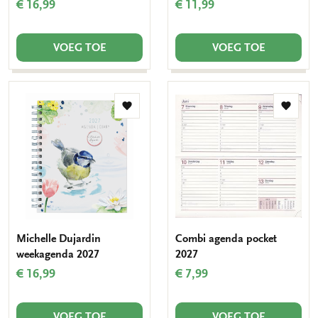
€ 16,99
€ 11,99
VOEG TOE
VOEG TOE
Toevoegen
Toevo
aan
aan
verlanglijst
verlang
Michelle Dujardin
Combi agenda pocket
weekagenda 2027
2027
€ 16,99
€ 7,99
VOEG TOE
VOEG TOE