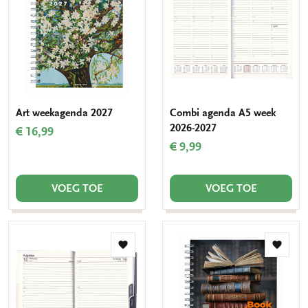
aan
aan
verlanglijst
verlang
Art weekagenda 2027
Combi agenda A5 week
2026-2027
€ 16,99
€ 9,99
VOEG TOE
VOEG TOE
Toevoegen
Toevo
aan
aan
verlanglijst
verlang