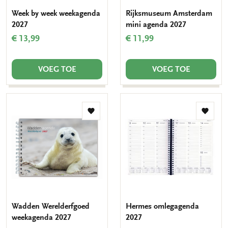
Week by week weekagenda
Rijksmuseum Amsterdam
2027
mini agenda 2027
€ 13,99
€ 11,99
VOEG TOE
VOEG TOE
Toevoegen
Toevo
aan
aan
verlanglijst
verlang
Wadden Werelderfgoed
Hermes omlegagenda
weekagenda 2027
2027