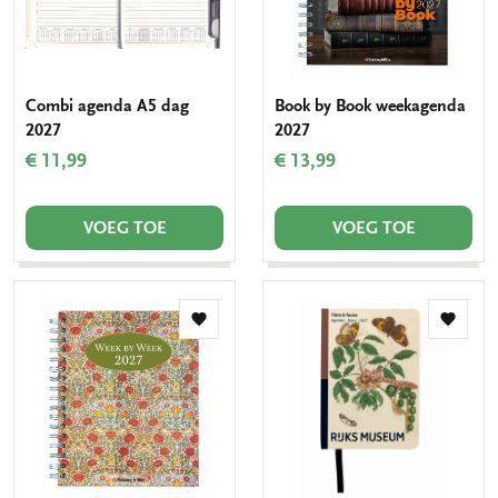
Combi agenda A5 dag
Book by Book weekagenda
2027
2027
€ 11,99
€ 13,99
VOEG TOE
VOEG TOE
Toevoegen
Toevo
aan
aan
verlanglijst
verlang