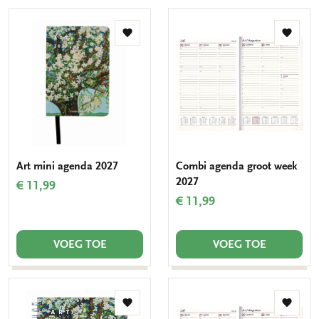
Toevoegen
Toevo
aan
aan
verlanglijst
verlang
Art mini agenda 2027
Combi agenda groot week
2027
€ 11,99
€ 11,99
VOEG TOE
VOEG TOE
Toevoegen
Toevo