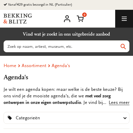
Ga
naar
0
content
Bekking
Winkelmand
Men
&
Mijn
account
Blitz
Vind wat je zoekt in ons uitgebreide aanbod
Uitgevers
B.V.
Zoeken
Zoek
Home
Assortiment
Agenda's
Agenda's
Je wilt een agenda kopen: maar welke is de beste keuze? Bij
ons vind je de mooiste agenda’s, die we
met veel zorg
ontwerpen in onze eigen ontwerpstudio
. Je vind bij ons de
Lees meer
handigste agenda's. Dankzij
voldoende ruimte
, een sterke
bindwijze en
slimme extra’s
noteer je alles wat belangrijk is én
Categorieën
haalt jouw agenda het makkelijk tot het eind van het jaar.