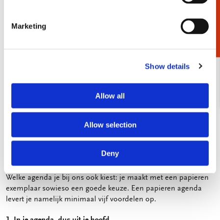
Cadeaukiezer
zijn zomaar een paar voorbeelden natuurlijk, je kunt de
agenda gebruiken zoals je wilt.
Marketing
Dus ben jij benieuwd hoe de dagen, weken en maanden dit
jaar vallen? Of wil je voorkomen dat je dubbele afspraken
maakt? Gebruik de agenda voor thuis of voor op het werk. Of
Show details
voor allebei, er is ruimte genoeg om alles te noteren.
Wij begrijpen wat voor jou belangrijk is. Daarom zorgen we
Allow all
voor een handige indeling, met voldoende ruimte per dag om
jouw afspraken te noteren. Daarnaast hebben sommige
agenda’s een handig weekoverzicht of zelfs een
Allow selection
maandoverzicht, zodat je makkelijker vooruit kijkt.
Deny
Voordelen van onze papieren agenda’s
Welke agenda je bij ons ook kiest: je maakt met een papieren
exemplaar sowieso een goede keuze. Een papieren agenda
levert je namelijk minimaal vijf voordelen op.
1. In je agenda, dus uit je hoofd