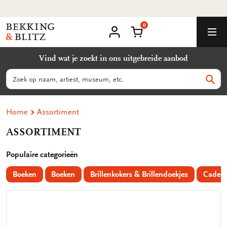
Ga
Milieuvriendelijke producten
naar
0
content
Bekking
Winkelmand
Men
&
Mijn
account
Blitz
Vind wat je zoekt in ons uitgebreide aanbod
Uitgevers
B.V.
Zoeken
Zoek
Home
Assortiment
ASSORTIMENT
Populaire categorieën
Boeken
Boeken
Brillenkokers & Brillendoekjes
Cadeau