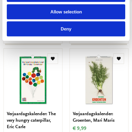
lifes, Roman Reisinger
Rembrandt, Rijksmuseum
Amsterdam
€ 9,99
Allow selection
€ 9,99
Deny
VOEG TOE
VOEG TOE
Toevoegen
Toevo
aan
aan
verlanglijst
verlang
Verjaardagskalender: The
Verjaardagskalender:
very hungry caterpillar,
Groenten, Mari Maris
Eric Carle
€ 9,99