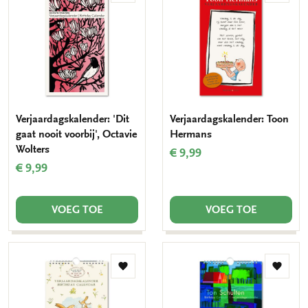
aan
aan
verlanglijst
verlang
Verjaardagskalender: 'Dit
Verjaardagskalender: Toon
gaat nooit voorbij', Octavie
Hermans
Wolters
€ 9,99
€ 9,99
VOEG TOE
VOEG TOE
Toevoegen
Toevo
aan
aan
verlanglijst
verlang