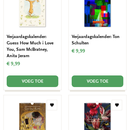
Verjaardagskalender:
Verjaardagskalender: Ton
Guess How Much i Love
Schulten
You, Sam McBratney,
€ 9,99
Anita Jeram
€ 9,99
VOEG TOE
VOEG TOE
Toevoegen
Toevo
aan
aan
verlanglijst
verlang