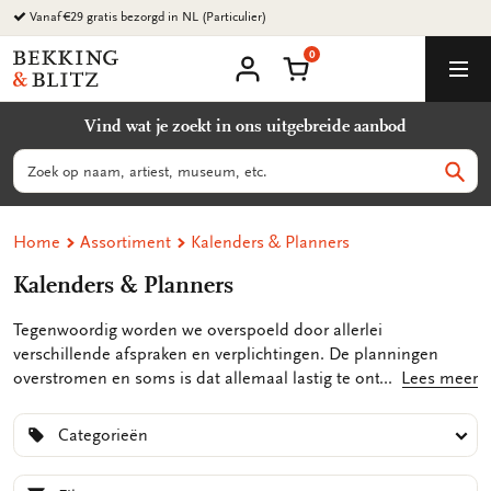
Ga
Vanaf €29 gratis bezorgd in NL (Particulier)
naar
0
content
Bekking
Winkelmand
Men
&
Mijn
account
Blitz
Vind wat je zoekt in ons uitgebreide aanbod
Uitgevers
B.V.
Zoeken
Zoek
Home
Assortiment
Kalenders & Planners
Kalenders & Planners
Tegenwoordig worden we overspoeld door allerlei
verschillende afspraken en verplichtingen. De planningen
overstromen en soms is dat allemaal lastig te onthouden.
Lees meer
Hiervoor wordt veelvoudig de kalender gebruikt. Tegenwoordig
gaan veel van onze handelingen digitaal. Papieren kalenders
Categorieën
en planners zorgen ervoor dat je de afspraken zelf al beter
onthoudt. Opschrijven betekent namelijk onthouden!