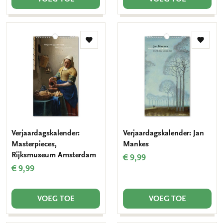
Toevoegen
Toevo
aan
aan
verlanglijst
verlang
Verjaardagskalender:
Verjaardagskalender: Jan
Masterpieces,
Mankes
Rijksmuseum Amsterdam
€ 9,99
€ 9,99
VOEG TOE
VOEG TOE