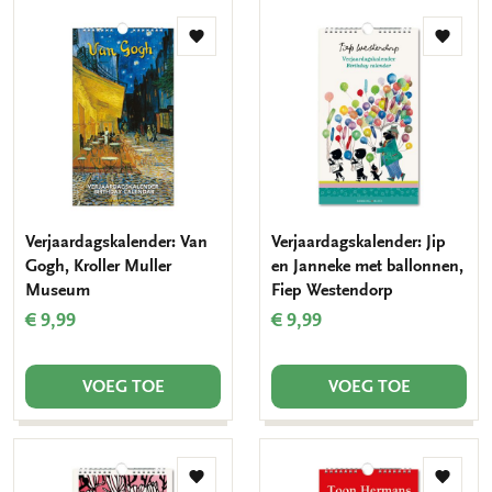
Toevoegen
Toevo
aan
aan
verlanglijst
verlang
Verjaardagskalender: Van
Verjaardagskalender: Jip
Gogh, Kroller Muller
en Janneke met ballonnen,
Museum
Fiep Westendorp
€ 9,99
€ 9,99
VOEG TOE
VOEG TOE
Toevoegen
Toevo