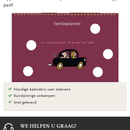
past!
Handige kalenders voor iedereen
Kunstzinnige ontwerpen
Snel geleverd
WE HELPEN U GRAAG!