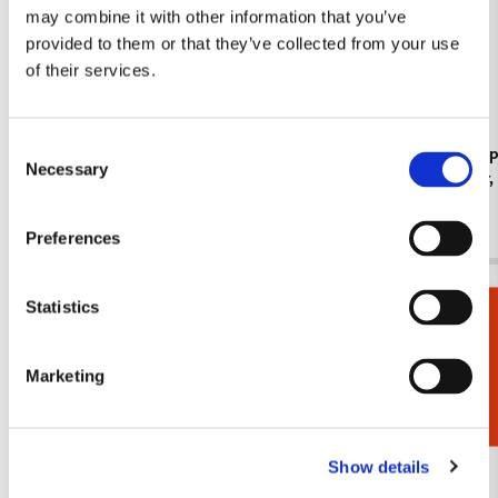
may combine it with other information that you’ve
provided to them or that they’ve collected from your use
of their services.
Consent
Koelkastmagneet: Gouache from Leben? oder
Kaartenmapje
Necessary
Selection
Theater? Charlotte Salomon, JHM
Jan Cremer
€ 3,50
€ 9,99
Preferences
Bekijk alles van Cadeau voor haar
Statistics
Cadeaukiezer
Meer van nieuwe zakelijkheid
Marketing
Toevoegen
Show details
aan
verlanglijst