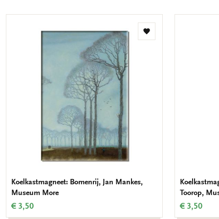
Toevoegen
aan
verlanglijst
Koelkastmagneet: Bomenrij, Jan Mankes,
Koelkastmag
Museum More
Toorop, Mu
€ 3,50
€ 3,50