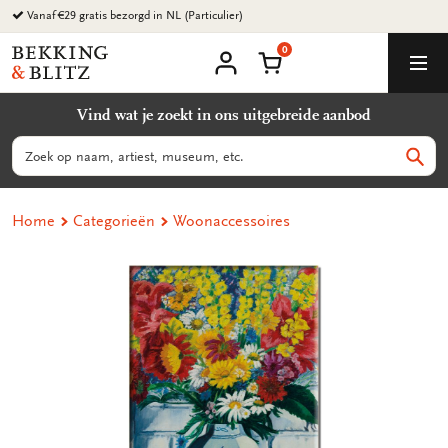
Ga
naar
0
content
Bekking
Winkelmand
Men
&
Mijn
account
Blitz
Vind wat je zoekt in ons uitgebreide aanbod
Uitgevers
B.V.
Zoeken
Zoek
Home
Categorieën
Woonaccessoires