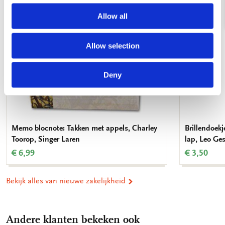
Allow all
Allow selection
Deny
Memo blocnote: Takken met appels, Charley
Brillendoek
Toorop, Singer Laren
lap, Leo Ges
€ 6,99
€ 3,50
Bekijk alles van nieuwe zakelijkheid
Andere klanten bekeken ook