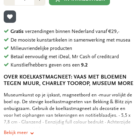
1
1
TOEVOEGEN AAN VERLANGLIJST
Gratis
verzendingen binnen Nederland vanaf €29,-
De mooiste kunstartikelen in samenwerking met musea
Milieuvriendelijke producten
Betaal eenvoudig met iDeal, Mr Cash of creditcard
Kunstliefhebbers geven ons een
9.2
OVER KOELKASTMAGNEET: VAAS MET BLOEMEN
TEGEN MUUR, CHARLEY TOOROP, MUSEUM MORE
OMSCHRIJVING
Museumkunst op je ijskast, magneetbord en -muur vrolijkt de
boel op. De stevige koelkastmagneten van Bekking & Blitz zijn
onbuigzaam. Gebruik de koelkastmagneet als decoratie en
voor het oiphangen van tekeningen en notitieblaadjes. - 5,5 x
7,8 cm - Glanzend - Eenzijdig full colour bedrukt - Achterzijde
voorzien van sterke magneet
Bekijk meer