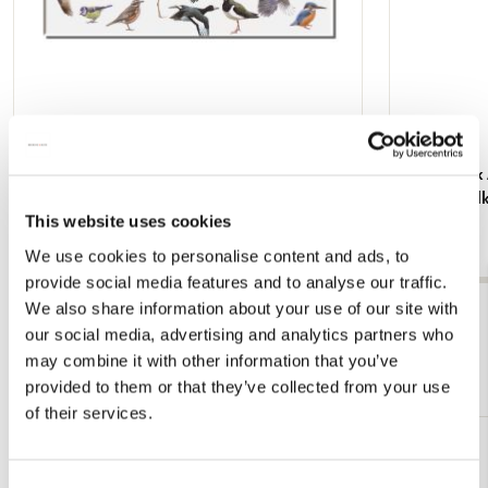
dingen weg te laten, dingen toe te voegen en zelf een goed
werkende compositie te bedenken. Sommige schilderijen
lukken in een keer en worden precies zoals ik in mijn hoofd
had. Internationale bekendheid Elwin is sinds 2016 signature
member van de Society of Animal Artists. Ook exposeerde hij
meerdere jaren op de prestigieuze Amerikaanse
tentoonstelling Birds in Art. Opdrachtgevers
Koelkastmagneet: Vogels, Elwin van der Kolk,
Notitieboek 
Natuurorganisaties: Vogelbescherming NL, SOVON,
Vogelbescherming Nederland
van der Kol
Staatsbosbeheer, Natuurmonumenten, Noord-Hollands
This website uses cookies
€ 3,50
€ 9,99
Landschap, Ecomare, Landschapsbeheer Groningen,
We use cookies to personalise content and ads, to
Natuurpunt België, NIOO, BFVW Uitgeverijen: KNNV
provide social media features and to analyse our traffic.
Uitgeverij, Bekking&Blitz, Kosmos, Ploegsma, Atlas Contact,
We also share information about your use of our site with
Nijgh&Van Ditmar, Noordboek Tijdschriften: Vogels,
Bekijk alles van Elwin van der Kolk
Landleven Overige organisaties: CJ Wildlife, Vivara,
our social media, advertising and analytics partners who
Hoogheemraadschap Hollands Noorderkwartier, Universiteit
may combine it with other information that you’ve
Meer van Back to School
Utrecht, Stad Brugge, Onderneming en Kunst, Gemeente
provided to them or that they’ve collected from your use
Barendrecht
of their services.
Toevoegen
aan
Consent