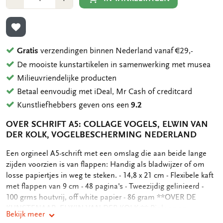
1
1
TOEVOEGEN AAN VERLANGLIJST
Gratis
verzendingen binnen Nederland vanaf €29,-
De mooiste kunstartikelen in samenwerking met musea
Milieuvriendelijke producten
Betaal eenvoudig met iDeal, Mr Cash of creditcard
Kunstliefhebbers geven ons een
9.2
OVER SCHRIFT A5: COLLAGE VOGELS, ELWIN VAN
DER KOLK, VOGELBESCHERMING NEDERLAND
OMSCHRIJVING
Een orgineel A5-schrift met een omslag die aan beide lange
zijden voorzien is van flappen: Handig als bladwijzer of om
losse papiertjes in weg te steken. - 14,8 x 21 cm - Flexibele kaft
met flappen van 9 cm - 48 pagina's - Tweezijdig gelinieerd -
100 grms houtvrij, off white papier - 86 gram **OVER DE
KUNSTENAAR, ELWIN VAN DER KOLK:** Bioloog en
Bekijk meer
natuurschilder Elwin van der Kolk (1972), bioloog en