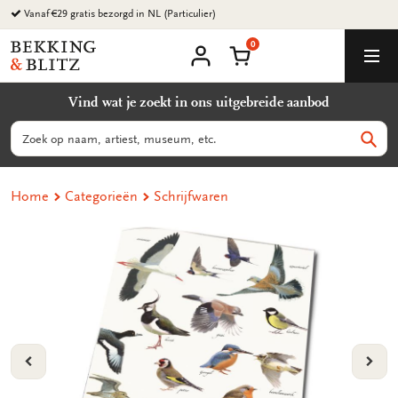
Ga
naar
0
content
Bekking
Winkelmand
Men
&
Mijn
account
Blitz
Vind wat je zoekt in ons uitgebreide aanbod
Uitgevers
B.V.
Zoeken
Zoek
Home
Categorieën
Schrijfwaren
VORIGE
VOL