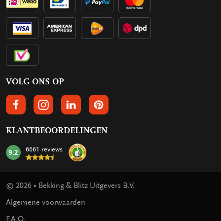
VOLG ONS OP
VOLGS ONS OP FACEBOOK
VOLG ONS OP INSTAGRAM
VOLG ONS OP LINKEDIN
VOLG ONS OP PINTEREST
KLANTBEOORDELINGEN
6661 reviews
9.2
mark:
© 2026 • Bekking & Blitz Uitgevers B.V.
Algemene voorwaarden
F.A.Q.