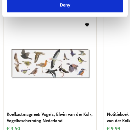
Meer van Vogelbescherming Nederland
Deny
Toevoegen
aan
verlanglijst
Koelkastmagneet: Vogels, Elwin van der Kolk,
Notitieboek 
Vogelbescherming Nederland
van der Kol
€ 3,50
€ 9,99