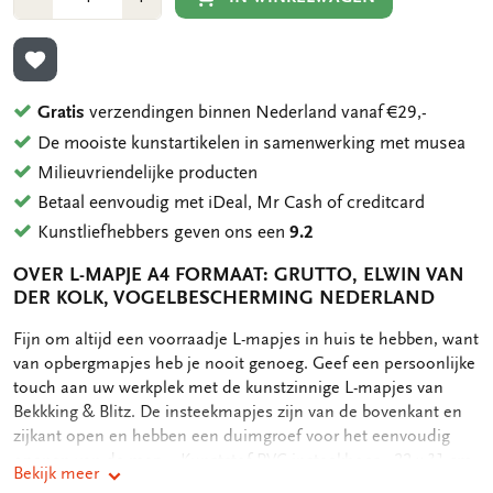
1
1
TOEVOEGEN AAN VERLANGLIJST
Gratis
verzendingen binnen Nederland vanaf €29,-
De mooiste kunstartikelen in samenwerking met musea
Milieuvriendelijke producten
Betaal eenvoudig met iDeal, Mr Cash of creditcard
Kunstliefhebbers geven ons een
9.2
OVER L-MAPJE A4 FORMAAT: GRUTTO, ELWIN VAN
DER KOLK, VOGELBESCHERMING NEDERLAND
OMSCHRIJVING
Fijn om altijd een voorraadje L-mapjes in huis te hebben, want
van opbergmapjes heb je nooit genoeg. Geef een persoonlijke
touch aan uw werkplek met de kunstzinnige L-mapjes van
Bekkking & Blitz. De insteekmapjes zijn van de bovenkant en
zijkant open en hebben een duimgroef voor het eenvoudig
openen van de map. - Kunststof PVC insteekhoes - 22 x 31 cm
Bekijk meer
- Geschikt voor A4 formaat documenten - Full color print op