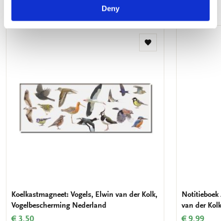
Meer van Vogelbescherming Nederland
Deny
Toevoegen
aan
verlanglijst
Koelkastmagneet: Vogels, Elwin van der Kolk,
Notitieboek 
Vogelbescherming Nederland
van der Kol
€ 3,50
€ 9,99