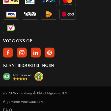
VOLG ONS OP
VOLGS ONS OP FACEBOOK
VOLG ONS OP INSTAGRAM
VOLG ONS OP LINKEDIN
VOLG ONS OP PINTEREST
KLANTBEOORDELINGEN
6661 reviews
9.2
mark:
© 2026 • Bekking & Blitz Uitgevers B.V.
Algemene voorwaarden
F.A.Q.