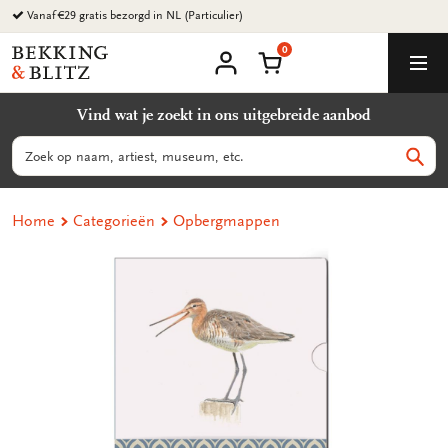
Ga
naar
0
content
Bekking
Winkelmand
Men
&
Mijn
account
Blitz
Vind wat je zoekt in ons uitgebreide aanbod
Uitgevers
B.V.
Zoeken
Zoek
Home
Categorieën
Opbergmappen