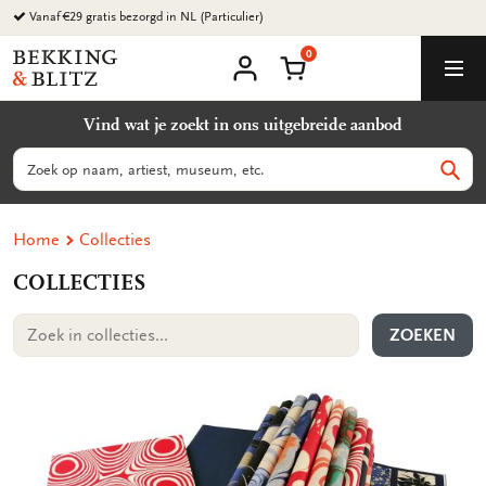
Ga
Milieuvriendelijke producten
naar
0
content
Bekking
Winkelmand
Men
&
Mijn
account
Blitz
Vind wat je zoekt in ons uitgebreide aanbod
Uitgevers
B.V.
Zoeken
Zoek
Home
Collecties
COLLECTIES
ZOEKEN
Zoek
in
collecties...