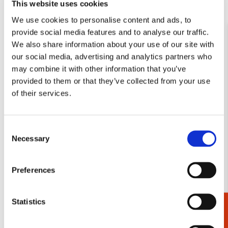
Toevoegen
Toevo
This website uses cookies
aan
aan
We use cookies to personalise content and ads, to
verlanglijst
verlang
provide social media features and to analyse our traffic.
We also share information about your use of our site with
our social media, advertising and analytics partners who
may combine it with other information that you’ve
provided to them or that they’ve collected from your use
of their services.
Puzzel (1.000 stukjes):
Cadeaupapier: Marble
Badend in de zon, Juane
papers from the collection
Xue
of the Kunstbibliothek
Consent
€ 19,99
€ 16,99
Necessary
Selection
VOEG TOE
VOEG TOE
Preferences
Statistics
Cadeaukiezer
Toevoegen
Toevo
aan
aan
verlanglijst
verlang