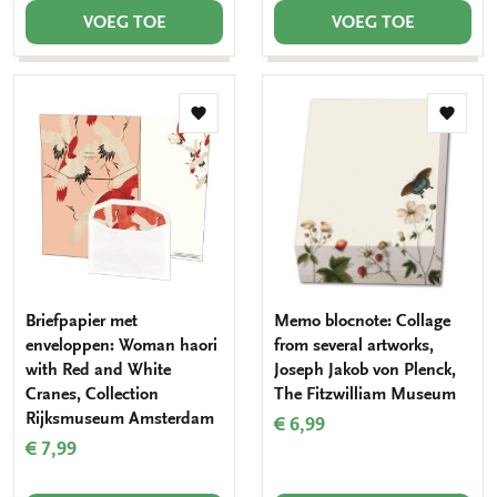
VOEG TOE
VOEG TOE
Toevoegen
Toevo
aan
aan
verlanglijst
verlang
Briefpapier met
Memo blocnote: Collage
enveloppen: Woman haori
from several artworks,
with Red and White
Joseph Jakob von Plenck,
Cranes, Collection
The Fitzwilliam Museum
Rijksmuseum Amsterdam
€ 6,99
€ 7,99