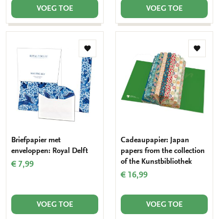
VOEG TOE
VOEG TOE
Toevoegen
Toevo
aan
aan
verlanglijst
verlang
Briefpapier met
Cadeaupapier: Japan
enveloppen: Royal Delft
papers from the collection
of the Kunstbibliothek
€ 7,99
€ 16,99
VOEG TOE
VOEG TOE