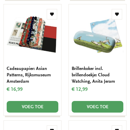
Toevoegen
Toevo
aan
aan
verlanglijst
verlang
Cadeaupapier: Asian
Brillenkoker incl.
Patterns, Rijksmuseum
brillendoekje: Cloud
Amsterdam
Watching, Anita Jeram
€ 16,99
€ 12,99
VOEG TOE
VOEG TOE