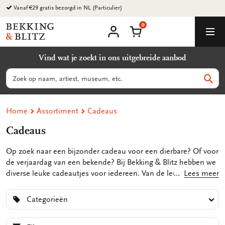
Ga
naar
0
content
Bekking
Winkelmand
Men
&
Mijn
account
Blitz
Vind wat je zoekt in ons uitgebreide aanbod
Uitgevers
B.V.
Zoeken
Zoek
Home
Assortiment
Cadeaus
Cadeaus
Op zoek naar een bijzonder cadeau voor een dierbare? Of voor
de verjaardag van een bekende? Bij Bekking & Blitz hebben we
diverse leuke cadeautjes voor iedereen. Van de leukste
Lees meer
cadeau
sets
tot het
mooiste papier
om je cadeau in te pakken, je kunt
alles bestellen in onze webshop.
Categorieën
In onze uitgebreide collectie vind je kleine cadeautjes zoals
opbergmapjes
en notitieblokjes. Ontzettend leuk om cadeau