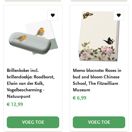
Toevoegen
Toevo
aan
aan
verlanglijst
verlang
Brillenkoker incl.
Memo blocnote: Roses in
brillendoekje: Roodborst,
bud and bloom Chinese
Elwin van der Kolk,
School, The Fitzwilliam
Vogelbescherming -
Museum
Natuurpunt
€ 6,99
€ 12,99
VOEG TOE
VOEG TOE