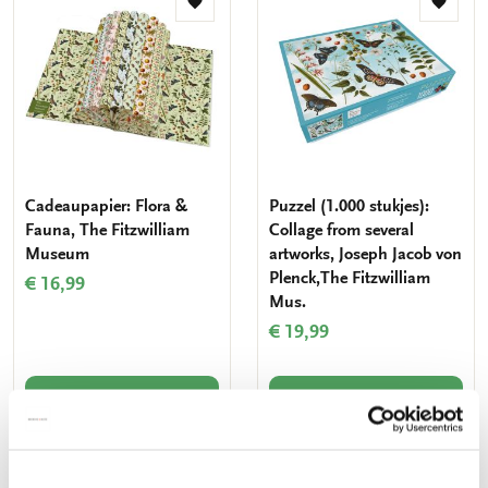
Toevoegen
Toevo
aan
aan
verlanglijst
verlang
Cadeaupapier: Flora &
Puzzel (1.000 stukjes):
Fauna, The Fitzwilliam
Collage from several
Museum
artworks, Joseph Jacob von
Plenck,The Fitzwilliam
€ 16,99
Mus.
€ 19,99
VOEG TOE
VOEG TOE