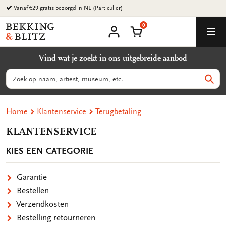
Ga
Vanaf €29 gratis bezorgd in NL (Particulier)
naar
0
content
Bekking
Winkelmand
Men
&
Mijn
account
Blitz
Vind wat je zoekt in ons uitgebreide aanbod
Uitgevers
B.V.
Zoeken
Zoek
Home
Klantenservice
Terugbetaling
KLANTENSERVICE
KIES EEN CATEGORIE
Garantie
Bestellen
Verzendkosten
Bestelling retourneren