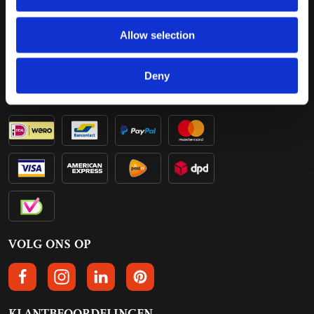
Bestelling retourneren
Annuleren
Allow selection
Bezorging
Contact
Betalen
Deny
BETROUWBAAR KOPEN
VOLG ONS OP
VOLGS ONS OP FACEBOOK
VOLG ONS OP INSTAGRAM
VOLG ONS OP LINKEDIN
VOLG ONS OP PINTEREST
KLANTBEOORDELINGEN