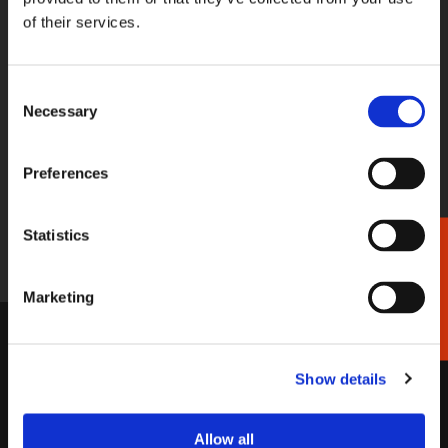
WE HELPEN U GRAAG!
of their services.
Wij staan voor u klaar van maandag
t/m vrijdag tussen 09:00 en 17:00
Consent
033-4613718
Necessary
Selection
STUUR EEN BERICHT
Preferences
Stel gerust uw vraag per e-mail, wij
reageren binnen 2 werkdagen.
Statistics
Cadeaukiezer
shop@bekkingblitz.com
Marketing
KLANTENSERVICE
Garantie
Factuurdetails
Show details
Bestellen
Terugbetaling
Verzendkosten
Klachten
Allow all