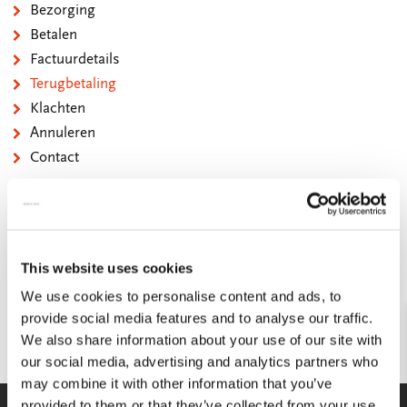
Bezorging
Betalen
Factuurdetails
Terugbetaling
Klachten
Annuleren
Contact
VRAGEN EN ANTWOORDEN
Hoe snel wordt ik terugbetaald na retourneren?
This website uses cookies
We doen ons best om na ontvangt van de retour deze zo
spoedig mogelijk te verwerken. Na ontvangt zal je het
We use cookies to personalise content and ads, to
aankoopbedrag binnen 14 dagen, maar veelal eerder,
provide social media features and to analyse our traffic.
terug gestort worden.
We also share information about your use of our site with
our social media, advertising and analytics partners who
may combine it with other information that you’ve
provided to them or that they’ve collected from your use