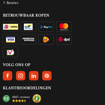
Betalen
BETROUWBAAR KOPEN
VOLG ONS OP
VOLGS ONS OP FACEBOOK
VOLG ONS OP INSTAGRAM
VOLG ONS OP LINKEDIN
VOLG ONS OP PINTEREST
KLANTBEOORDELINGEN
6661 reviews
9.2
mark: