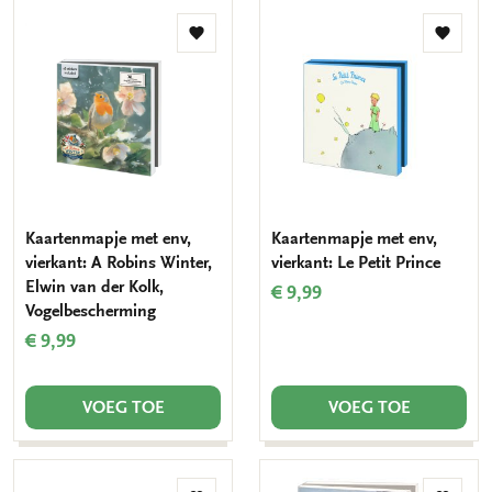
Toevoegen
Toevo
aan
aan
verlanglijst
verlang
Kaartenmapje met env,
Kaartenmapje met env,
vierkant: A Robins Winter,
vierkant: Le Petit Prince
Elwin van der Kolk,
€ 9,99
Vogelbescherming
€ 9,99
VOEG TOE
VOEG TOE