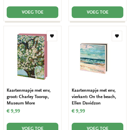
VOEG TOE
VOEG TOE
Toevoegen
Toevo
aan
aan
verlanglijst
verlang
Kaartenmapje met env,
Kaartenmapje met env,
groot: Charley Toorop,
vierkant: On the beach,
Museum More
Ellen Davidzon
€ 9,99
€ 9,99
VOEG TOE
VOEG TOE