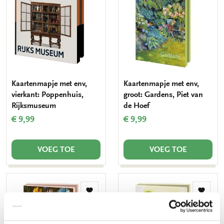
aan
aan
verlanglijst
verlang
Kaartenmapje met env,
Kaartenmapje met env,
vierkant: Poppenhuis,
groot: Gardens, Piet van
Rijksmuseum
de Hoef
€ 9,99
€ 9,99
VOEG TOE
VOEG TOE
Toevoegen
Toevo
aan
aan
verlanglijst
verlang