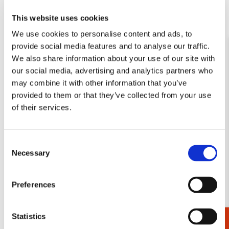
This website uses cookies
We use cookies to personalise content and ads, to
provide social media features and to analyse our traffic.
We also share information about your use of our site with
Kaartenmapje met env,
Kaartenmapje met env,
our social media, advertising and analytics partners who
groot: Photographic Flower
groot: Atelier des fleurs, Ad
may combine it with other information that you’ve
Pieces, Bas Meeuws
van Bokhoven
provided to them or that they’ve collected from your use
€ 9,99
€ 9,99
of their services.
VOEG TOE
VOEG TOE
Consent
Necessary
Selection
Toevoegen
Toevo
aan
aan
Preferences
verlanglijst
verlang
Statistics