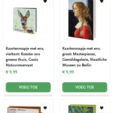
Toevoegen
Toevo
aan
aan
verlanglijst
verlang
Kaartenmapje met env,
Kaartenmapje met env,
vierkant: Koester ons
groot: Masterpieces,
groene thuis, Goois
Gemäldegalerie, Staatliche
Natuurreservaat
Museen zu Berlin
€ 9,99
€ 9,99
VOEG TOE
VOEG TOE
Toevoegen
Toevo