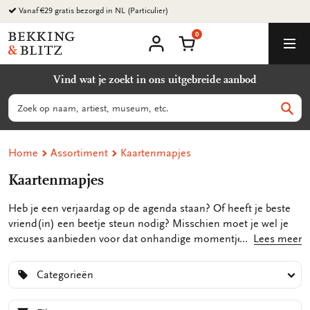
Ga
Vanaf €29 gratis bezorgd in NL (Particulier)
naar
0
content
Bekking
Winkelmand
Men
&
Mijn
account
Blitz
Vind wat je zoekt in ons uitgebreide aanbod
Uitgevers
B.V.
Zoeken
Zoek
Home
Assortiment
Kaartenmapjes
Kaartenmapjes
Heb je een verjaardag op de agenda staan? Of heeft je beste
vriend(in) een beetje steun nodig? Misschien moet je wel je
excuses aanbieden voor dat onhandige momentje van laatst.
Lees meer
Geen zorgen, wij hebben de perfecte oplossing: wenskaarten!
Wenskaarten zijn altijd een schot in de roos! Ze zijn
Categorieën
persoonlijk, leuk én ze blijven voor altijd als een blijvende
herinnering. Dus als je iemand wilt feliciteren, sterkte wilt