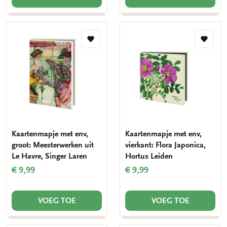
Toevoegen
Toevo
aan
aan
verlanglijst
verlang
Kaartenmapje met env,
Kaartenmapje met env,
groot: Meesterwerken uit
vierkant: Flora Japonica,
Le Havre, Singer Laren
Hortus Leiden
€ 9,99
€ 9,99
VOEG TOE
VOEG TOE