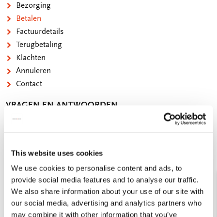
Bezorging
Betalen
Factuurdetails
Terugbetaling
Klachten
Annuleren
Contact
VRAGEN EN ANTWOORDEN
Hoe kan ik betalen?
U kunt betalen via credit card (Visa, Mastercard,
This website uses cookies
American Express etc.), iDEAL en Bancontact.
We use cookies to personalise content and ads, to
provide social media features and to analyse our traffic.
Zijn de genoemde prijzen inclusief BTW?
We also share information about your use of our site with
our social media, advertising and analytics partners who
Mijn betaling met de credit card komt niet door
may combine it with other information that you’ve