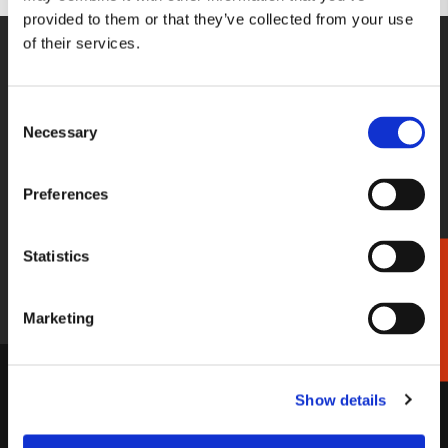
provided to them or that they’ve collected from your use
of their services.
WE HELPEN U GRAAG!
Wij staan voor u klaar van maandag
t/m vrijdag tussen 09:00 en 17:00
Consent
Necessary
Selection
033-4613718
Preferences
STUUR EEN BERICHT
Stel gerust uw vraag per e-mail, wij
reageren binnen 2 werkdagen.
Statistics
Cadeaukiezer
shop@bekkingblitz.com
Marketing
KLANTENSERVICE
Show details
Garantie
Factuurdetails
Bestellen
Terugbetaling