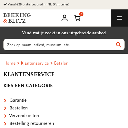
Ga
Vanaf €29 gratis bezorgd in NL (Particulier)
naar
0
content
Bekking
Winkelmand
Men
&
Mijn
account
Blitz
Vind wat je zoekt in ons uitgebreide aanbod
Uitgevers
B.V.
Zoeken
Zoek
Home
Klantenservice
Betalen
KLANTENSERVICE
KIES EEN CATEGORIE
Garantie
Bestellen
Verzendkosten
Bestelling retourneren