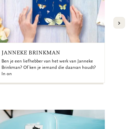
VOLG
JANNEKE BRINKMAN
CLA
Ben je een liefhebber van het werk van Janneke
Ontdek
Brinkman? Of ken je iemand die daarvan houdt?
meest
In on
een v