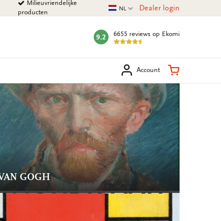
Milieuvriendelijke
Huidige taal
Dealer login
NL
producten
6655 reviews
op Ekomi
9.2
mark:
eken
Winkelman
Account
VAN GOGH