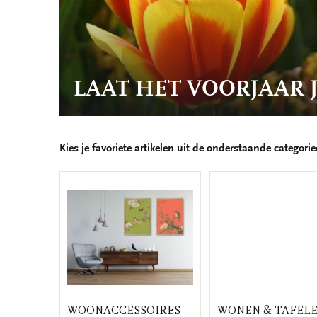
LAAT HET VOORJAAR 
Kies je favoriete artikelen uit de onderstaande categori
WOONACCESSOIRES
WONEN & TAFEL