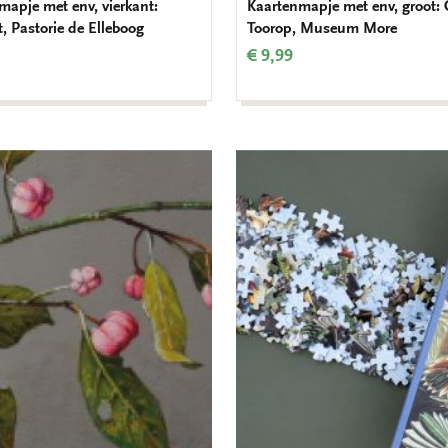
mapje met env, vierkant:
Kaartenmapje met env, groot: 
, Pastorie de Elleboog
Toorop, Museum More
€ 9,99