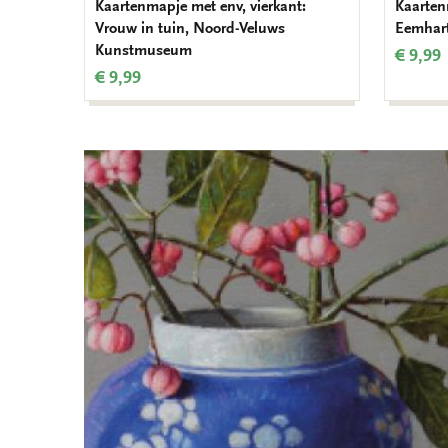
Kaartenmapje met env, vierkant:
Kaarten
Vrouw in tuin, Noord-Veluws
Eemhart
Kunstmuseum
€ 9,99
€ 9,99