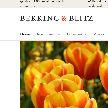
Voor 14:00 besteld zelfde dag
Betaal met 
Ga
verzonden
creditcard
naar
content
Bekking
&
Blitz
Uitgevers
(current)
Home
Assortiment
Collecties
Musea
B.V.