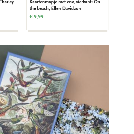
Charley
Kaartenmapje met env, vierkant: On
Kaarten
the beach, Ellen Davidzon
Meester
Laren
€ 9,99
€ 9,99