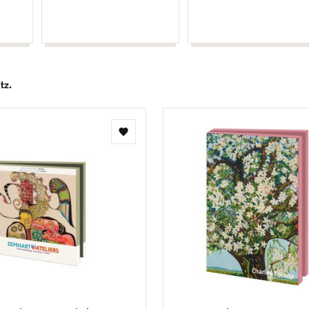
tz.
Toevoegen
aan
verlanglijst