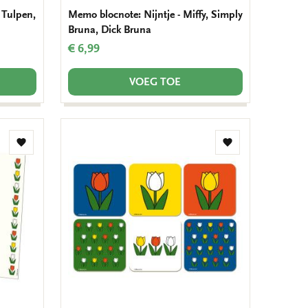
: Tulpen,
Memo blocnote: Nijntje - Miffy, Simply
Bruna, Dick Bruna
€ 6,99
VOEG TOE
Toevoegen
Toevoegen
aan
aan
verlanglijst
verlanglijst