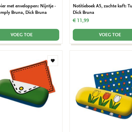
ier met enveloppen: Nijntje -
Notitieboek A5, zachte kaft: T
Simply Bruna, Dick Bruna
Dick Bruna
€ 11,99
VOEG TOE
VOEG TOE
Toevoegen
aan
verlanglijst