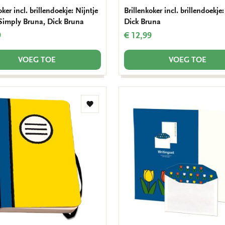
oker incl. brillendoekje: Nijntje
Brillenkoker incl. brillendoekje
, Simply Bruna, Dick Bruna
Dick Bruna
9
€ 12,99
VOEG TOE
VOEG TOE
Toevoegen
aan
verlanglijst