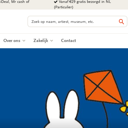
iDeal, Mr cash of
Vanaf €29 gratis bezorgd in NL
(Particulier)
Zoeken
Zo
Over ons
Zakelijk
Contact