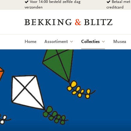
Voor 14:00 besteld zelfde dag
Betaal met 
Ga
verzonden
creditcard
naar
content
Bekking
&
Blitz
Uitgevers
(current)
Home
Assortiment
Collecties
Musea
B.V.