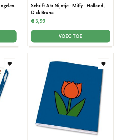
Engelen,
Schrift A5: Nijntje - Miffy - Holland,
Dick Bruna
€ 3,99
VOEG TOE
Toevoegen
Toevoegen
aan
aan
verlanglijst
verlanglijst