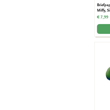
Briefpap
Miffy, 
€ 7,99