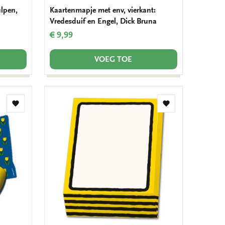
ulpen,
Kaartenmapje met env, vierkant:
Vredesduif en Engel, Dick Bruna
€ 9,99
VOEG TOE
Toevoegen
Toevoegen
aan
aan
verlanglijst
verlanglijst