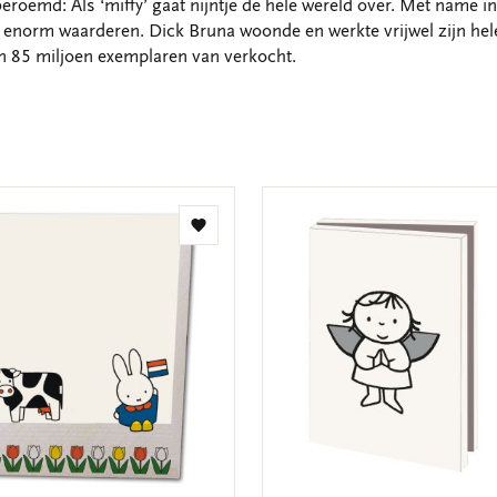
eroemd: Als ‘miffy’ gaat nijntje de hele wereld over. Met name i
enorm waarderen. Dick Bruna woonde en werkte vrijwel zijn hele 
dan 85 miljoen exemplaren van verkocht.
Toevoegen
aan
verlanglijst