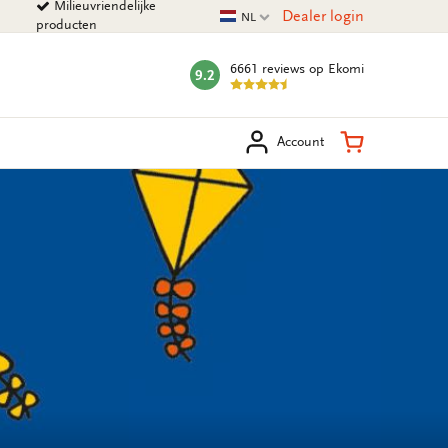
Milieuvriendelijke
Huidige taal
Dealer login
NL
producten
6661 reviews
op Ekomi
9.2
mark:
eken
Winkelman
Account