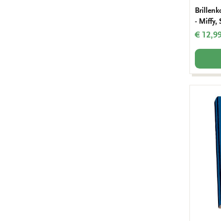
Brillenk
- Miffy
€ 12,9