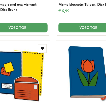
mapje met env, vierkant:
Memo blocnote: Tulpen, Dick
 Dick Bruna
€ 6,99
VOEG TOE
VOEG TOE
Toevoegen
aan
verlanglijst