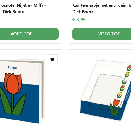
cnote: Nijntje - Miffy -
Kaartenmapje met env, klein: 
, Dick Bruna
Dick Bruna
€ 8,99
VOEG TOE
VOEG TOE
Toevoegen
aan
verlanglijst