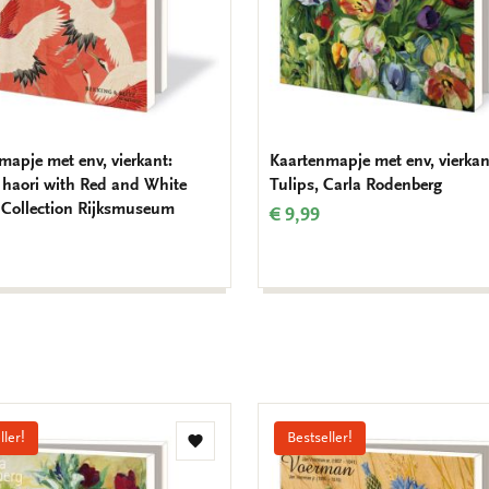
mapje met env, vierkant:
Kaartenmapje met env, vierkan
aori with Red and White
Tulips, Carla Rodenberg
 Collection Rijksmuseum
€ 9,99
ller!
Bestseller!
Toevoegen
aan
verlanglijst