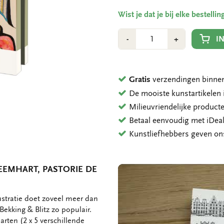
Wist je dat je bij elke bestell
Aantal
Min
Plus
I
-
+
1
1
Gratis
verzendingen binnen
De mooiste kunstartikele
Milieuvriendelijke product
Betaal eenvoudig met iDeal
Kunstliefhebbers geven o
EEMHART, PASTORIE DE
ustratie doet zoveel meer dan
ekking & Blitz zo populair.
arten (2 x 5 verschillende