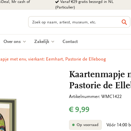
iDeal, Mr cash of
Vanaf €29 gratis bezorgd in NL
(Particulier)
Zoeken
Zo
Over ons
Zakelijk
Contact
pje met env, vierkant: Eemhart, Pastorie de Elleboog
Kaartenmapje m
Pastorie de Ell
Artikelnummer: WMC1422
€ 9,99
Vóór 14:00 b
Op voorraad