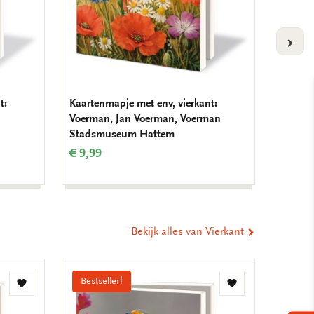
VOLG
t:
Kaartenmapje met env, vierkant:
Kaarten
Voerman, Jan Voerman, Voerman
Tuinvo
Stadsmuseum Hattem
Nederl
€ 9,99
€ 9,99
Bekijk alles van Vierkant
Bestseller!
Bestse
Toevoegen
Toevoegen
aan
aan
verlanglijst
verlanglijst