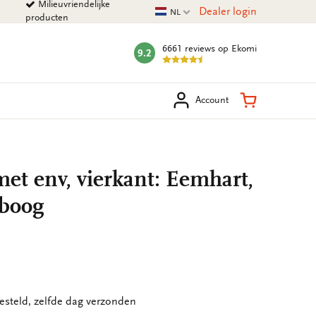
Milieuvriendelijke
Huidige taal
Dealer login
NL
producten
6661 reviews
op Ekomi
9.2
mark:
eken
Winkelman
Account
et env, vierkant: Eemhart,
eboog
esteld, zelfde dag verzonden