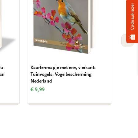
Cadeaukiezer
VOLG
t:
Kaartenmapje met env, vierkant:
Kaarten
man
Tuinvogels, Vogelbescherming
Mug tot
Nederland
Schube
€ 9,99
€ 9,99