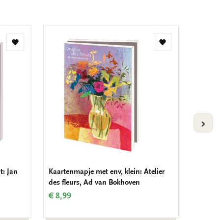
Toevoegen
Toevoegen
aan
aan
verlanglijst
verlanglijst
VOLG
t: Jan
Kaartenmapje met env, klein: Atelier
Kaarten
des fleurs, Ad van Bokhoven
the bea
€ 8,99
€ 9,99