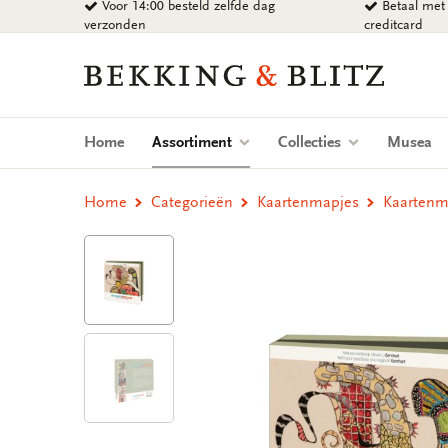
Voor 14:00 besteld zelfde dag
Betaal met 
Ga
verzonden
creditcard
naar
content
Bekking
&
Blitz
Uitgevers
(current)
Home
Assortiment
Collecties
Musea
B.V.
Home
Categorieën
Kaartenmapjes
Kaartenma