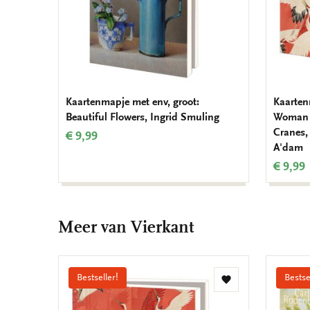
Kaartenmapje met env, groot:
Kaarten
Beautiful Flowers, Ingrid Smuling
Woman h
Cranes,
€ 9,99
A'dam
€ 9,99
Meer van Vierkant
Bestseller!
Bestse
Toevoegen
aan
verlanglijst