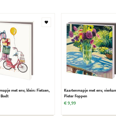
Toevoegen
aan
verlanglijst
apje met env, klein: Fietsen,
Kaartenmapje met env, vierkan
 Bodt
Pieter Foppen
€ 9,99