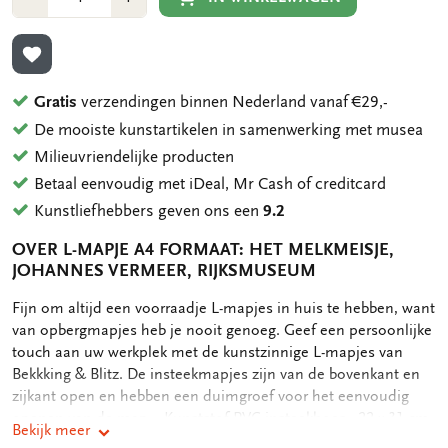
1
1
TOEVOEGEN AAN VERLANGLIJST
Gratis
verzendingen binnen Nederland vanaf €29,-
De mooiste kunstartikelen in samenwerking met musea
Milieuvriendelijke producten
Betaal eenvoudig met iDeal, Mr Cash of creditcard
Kunstliefhebbers geven ons een
9.2
OVER L-MAPJE A4 FORMAAT: HET MELKMEISJE,
JOHANNES VERMEER, RIJKSMUSEUM
OMSCHRIJVING
Fijn om altijd een voorraadje L-mapjes in huis te hebben, want
van opbergmapjes heb je nooit genoeg. Geef een persoonlijke
touch aan uw werkplek met de kunstzinnige L-mapjes van
Bekkking & Blitz. De insteekmapjes zijn van de bovenkant en
zijkant open en hebben een duimgroef voor het eenvoudig
openen van de map. - Kunststof PVC insteekhoes - 22 x 31 cm
Bekijk meer
- Geschikt voor A4 formaat documenten - Full color print op