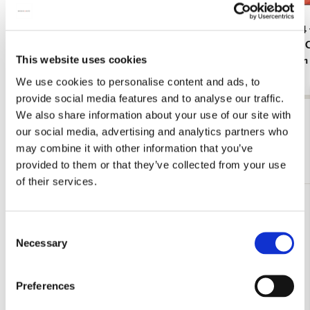
Portfoliomap A4: Moonlight Sonata Ludwig
L-mapje A4 
van Beethoven, Beethoven-Haus Bonn
and White C
This website uses cookies
Amsterdam
€ 7,99
€ 3,50
We use cookies to personalise content and ads, to
provide social media features and to analyse our traffic.
We also share information about your use of our site with
Bekijk alles van Opbergmappen
our social media, advertising and analytics partners who
may combine it with other information that you’ve
Meer van Insteekmappen A4-formaat
provided to them or that they’ve collected from your use
of their services.
Toevoegen
aan
Consent
verlanglijst
Necessary
Selection
Preferences