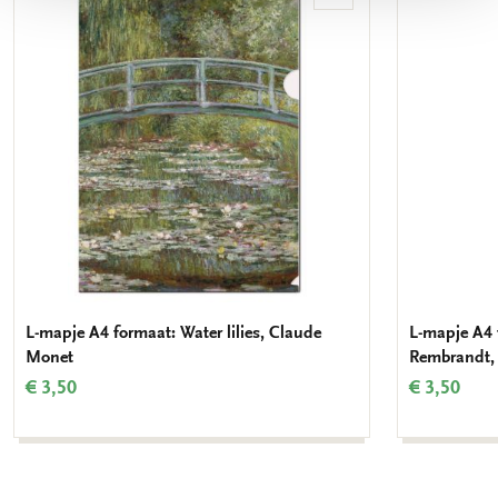
aan
verlanglijst
L-mapje A4 formaat: Water lilies, Claude
L-mapje A4 
Monet
Rembrandt,
€ 3,50
€ 3,50