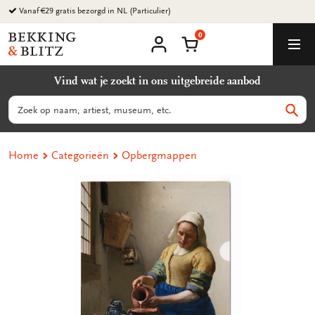
Ga
naar
0
content
Bekking
Winkelmand
Men
&
Mijn
account
Blitz
Vind wat je zoekt in ons uitgebreide aanbod
Uitgevers
B.V.
Zoeken
Zoek
Home
Categorieën
Opbergmappen