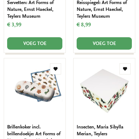
Servetten: Art Forms of
Reisspiegel: Art Forms of
Nature, Ernst Haeckel,
Nature, Ernst Haeckel,
Teylers Museum
Teylers Museum
€ 3,99
€ 8,99
VOEG TOE
VOEG TOE
Toevoegen
Toevo
aan
aan
verlanglijst
verlang
Brillenkoker incl.
Insecten, Maria Sibylla
brillendoekje: Art Forms of
Merian, Teylers