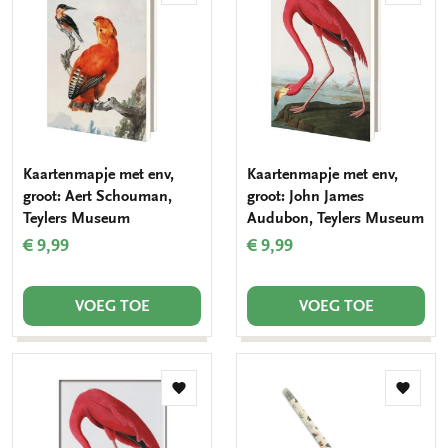
aan
aan
verlanglijst
verlang
Kaartenmapje met env,
Kaartenmapje met env,
groot: Aert Schouman,
groot: John James
Teylers Museum
Audubon, Teylers Museum
€ 9,99
€ 9,99
VOEG TOE
VOEG TOE
Toevoegen
Toevo
aan
aan
verlanglijst
verlang