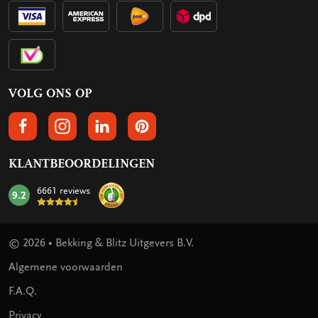
VOLG ONS OP
VOLGS ONS OP FACEBOOK
VOLG ONS OP INSTAGRAM
VOLG ONS OP LINKEDIN
VOLG ONS OP PINTEREST
KLANTBEOORDELINGEN
6661 reviews
9.2
mark:
© 2026 • Bekking & Blitz Uitgevers B.V.
Algemene voorwaarden
F.A.Q.
Privacy