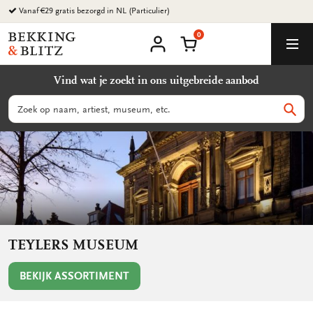
Ga
Vanaf €29 gratis bezorgd in NL (Particulier)
naar
0
content
Bekking
Winkelmand
Men
&
Mijn
account
Blitz
Vind wat je zoekt in ons uitgebreide aanbod
Uitgevers
B.V.
Zoeken
Zoek
TEYLERS MUSEUM
BEKIJK ASSORTIMENT