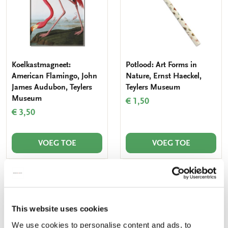
Koelkastmagneet:
Potlood: Art Forms in
American Flamingo, John
Nature, Ernst Haeckel,
James Audubon, Teylers
Teylers Museum
Museum
€ 1,50
€ 3,50
VOEG TOE
VOEG TOE
Toevoegen
Toevo
aan
aan
verlanglijst
verlang
This website uses cookies
We use cookies to personalise content and ads, to