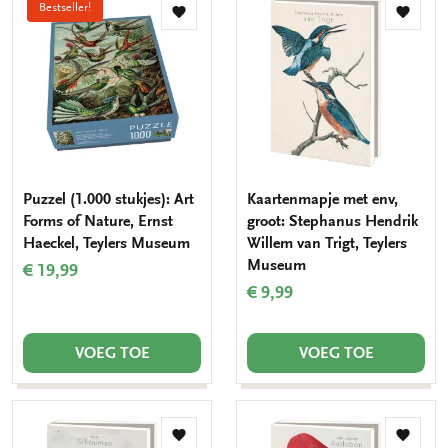
Bestseller!
Toevoegen
Toevo
aan
aan
verlanglijst
verlang
Puzzel (1.000 stukjes): Art
Kaartenmapje met env,
Forms of Nature, Ernst
groot: Stephanus Hendrik
Haeckel, Teylers Museum
Willem van Trigt, Teylers
Museum
€ 19,99
€ 9,99
VOEG TOE
VOEG TOE
Toevoegen
Toevo