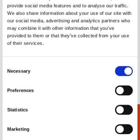
provide social media features and to analyse our traffic.
We also share information about your use of our site with
our social media, advertising and analytics partners who
may combine it with other information that you’ve
Poster: Art Forms of
Poster: Art Forms of
provided to them or that they’ve collected from your use
Nature (Vogel), Ernst
Nature (Zeepaardje), Ernst
of their services.
Haeckel, Teylers Museum
Haeckel, Teylers Museum
€ 9,99
€ 9,99
Consent
Necessary
Selection
VOEG TOE
VOEG TOE
Preferences
Toevoegen
Toevo
aan
aan
Statistics
Cadeaukiezer
verlanglijst
verlang
Marketing