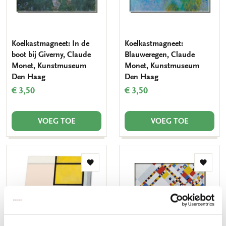
Koelkastmagneet: In de
Koelkastmagneet:
boot bij Giverny, Claude
Blauweregen, Claude
Monet, Kunstmuseum
Monet, Kunstmuseum
Den Haag
Den Haag
€ 3,50
€ 3,50
VOEG TOE
VOEG TOE
Toevoegen
Toevo
aan
aan
verlanglijst
verlang