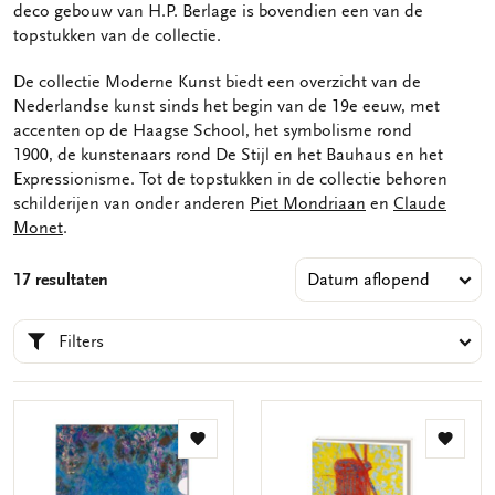
deco gebouw van H.P. Berlage is bovendien een van de
topstukken van de collectie.
De collectie Moderne Kunst biedt een overzicht van de
Nederlandse kunst sinds het begin van de 19e eeuw, met
accenten op de Haagse School, het symbolisme rond
1900, de kunstenaars rond De Stijl en het Bauhaus en het
Expressionisme. Tot de topstukken in de collectie behoren
schilderijen van onder anderen
Piet Mondriaan
en
Claude
Monet
.
17 resultaten
Filters
Toevoegen
Toevo
aan
aan
verlanglijst
verlang