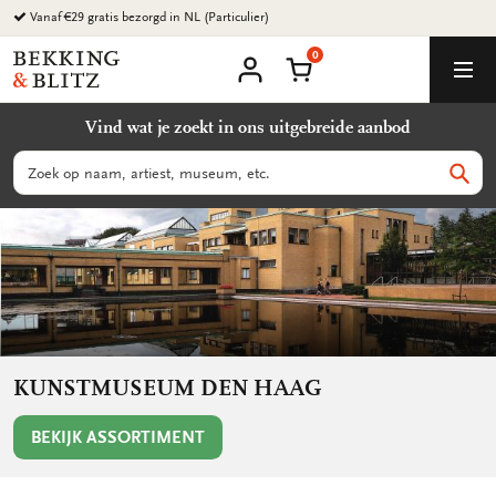
Ga
Vanaf €29 gratis bezorgd in NL (Particulier)
naar
0
content
Bekking
Winkelmand
Men
&
Mijn
account
Blitz
Vind wat je zoekt in ons uitgebreide aanbod
Uitgevers
B.V.
Zoeken
Zoek
KUNSTMUSEUM DEN HAAG
BEKIJK ASSORTIMENT