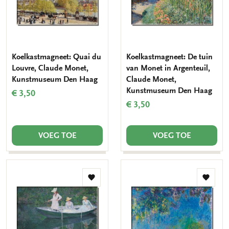
Koelkastmagneet: Quai du
Koelkastmagneet: De tuin
Louvre, Claude Monet,
van Monet in Argenteuil,
Kunstmuseum Den Haag
Claude Monet,
Kunstmuseum Den Haag
€ 3,50
€ 3,50
VOEG TOE
VOEG TOE
Toevoegen
Toevo
aan
aan
verlanglijst
verlang