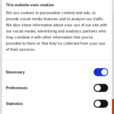
This website uses cookies
We use cookies to personalise content and ads, to
Memo blocnote:
Koelkastmagneet: Victory
provide social media features and to analyse our traffic.
Compositie met groot rood
Boogie Woogie, Piet
We also share information about your use of our site with
vlak, Piet Mondriaan,
Mondriaan,
our social media, advertising and analytics partners who
Kunstmuseum Den Haag
Kunstmuseum Den Haag
may combine it with other information that you’ve
€ 6,99
€ 3,50
provided to them or that they’ve collected from your use
of their services.
VOEG TOE
VOEG TOE
Consent
Necessary
Selection
Toevoegen
Toevo
aan
aan
verlanglijst
verlang
Preferences
Statistics
Cadeaukiezer