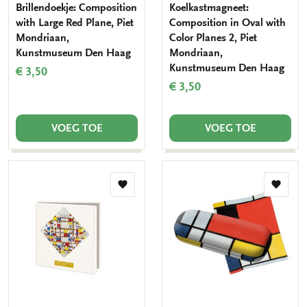
Brillendoekje: Composition
Koelkastmagneet:
with Large Red Plane, Piet
Composition in Oval with
Mondriaan,
Color Planes 2, Piet
Kunstmuseum Den Haag
Mondriaan,
Kunstmuseum Den Haag
€ 3,50
€ 3,50
VOEG TOE
VOEG TOE
Toevoegen
Toevo
aan
aan
verlanglijst
verlang