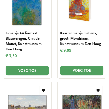
L-mapje A4 formaat:
Kaartenmapje met env,
Blauweregen, Claude
groot: Mondriaan,
Monet, Kunstmuseum
Kunstmuseum Den Haag
Den Haag
€ 9,99
€ 3,50
VOEG TOE
VOEG TOE
Toevoegen
Toevo
aan
aan
verlanglijst
verlang