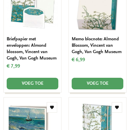
Briefpapier met
Memo blocnote: Almond
enveloppen: Almond
Blossom, Vincent van
blossom, Vincent van
Gogh, Van Gogh Museum
Gogh, Van Gogh Museum
€ 6,99
€ 7,99
VOEG TOE
VOEG TOE
Toevoegen
Toevo
aan
aan
verlanglijst
verlang