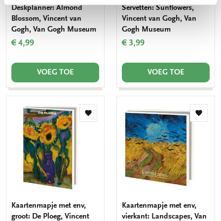
Deskplanner: Almond
Servetten: Sunflowers,
Blossom, Vincent van
Vincent van Gogh, Van
Gogh, Van Gogh Museum
Gogh Museum
€ 4,99
€ 3,99
VOEG TOE
VOEG TOE
Toevoegen
Toevo
aan
aan
verlanglijst
verlang
Kaartenmapje met env,
Kaartenmapje met env,
groot: De Ploeg, Vincent
vierkant: Landscapes, Van