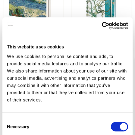
Kaartenmapje met env,
Adresboek A6: Almond
vierkant: Water, Van Gogh
Blossom, Vincent van
Museum
Gogh
This website uses cookies
€ 9,99
€ 11,99
We use cookies to personalise content and ads, to
provide social media features and to analyse our traffic.
We also share information about your use of our site with
VOEG TOE
VOEG TOE
our social media, advertising and analytics partners who
may combine it with other information that you’ve
provided to them or that they’ve collected from your use
Toevoegen
Toevo
of their services.
aan
aan
verlanglijst
verlang
Consent
Necessary
Selection