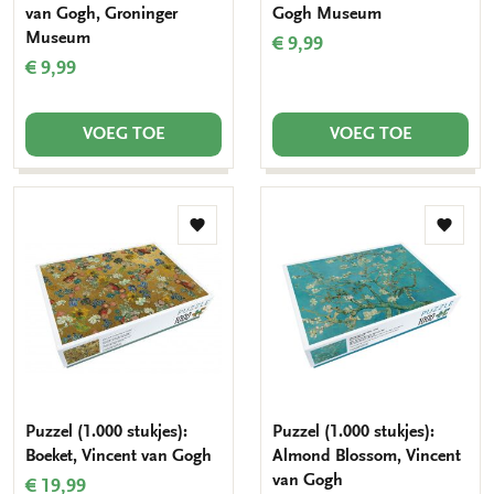
van Gogh, Groninger
Gogh Museum
Museum
€ 9,99
€ 9,99
VOEG TOE
VOEG TOE
Toevoegen
Toevo
aan
aan
verlanglijst
verlang
Puzzel (1.000 stukjes):
Puzzel (1.000 stukjes):
Boeket, Vincent van Gogh
Almond Blossom, Vincent
van Gogh
€ 19,99