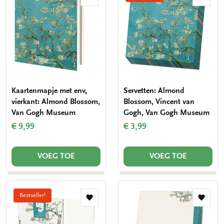
Toevoegen
Toevo
aan
aan
verlanglijst
verlang
Kaartenmapje met env,
Servetten: Almond
vierkant: Almond Blossom,
Blossom, Vincent van
Van Gogh Museum
Gogh, Van Gogh Museum
€ 9,99
€ 3,99
VOEG TOE
VOEG TOE
Bestseller!
Toevoegen
Toevo
aan
aan
verlanglijst
verlang