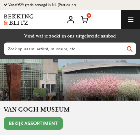
Ga
Vanaf €29 gratis bezorgd in NL (Particulier)
naar
0
content
Bekking
Winkelmand
Men
&
Mijn
account
Blitz
Vind wat je zoekt in ons uitgebreide aanbod
Uitgevers
B.V.
Zoeken
Zoek
VAN GOGH MUSEUM
BEKIJK ASSORTIMENT