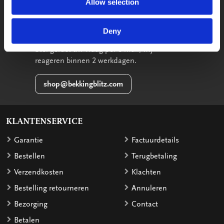
Allow selection
033-4613718
Deny
STUUR EEN BERICHT
Stel gerust uw vraag per e-mail, wij
reageren binnen 2 werkdagen.
shop@bekkingblitz.com
KLANTENSERVICE
Garantie
Factuurdetails
Bestellen
Terugbetaling
Verzendkosten
Klachten
Bestelling retourneren
Annuleren
Bezorging
Contact
Betalen