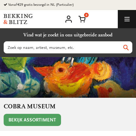
Ga
Vanaf €29 gratis bezorgd in NL (Particulier)
naar
0
content
Bekking
Winkelmand
Men
&
Mijn
account
Blitz
Vind wat je zoekt in ons uitgebreide aanbod
Uitgevers
B.V.
Zoeken
Zoek
COBRA MUSEUM
BEKIJK ASSORTIMENT