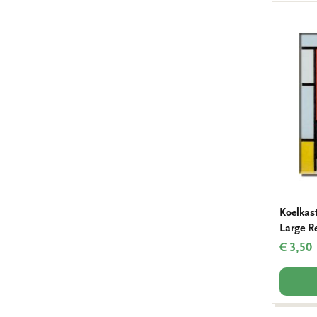
Koelkas
Large R
€ 3,50