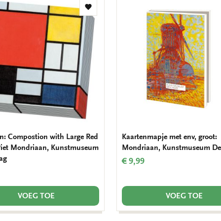
Toevoegen
aan
verlanglijst
en: Compostion with Large Red
Kaartenmapje met env, groot:
Piet Mondriaan, Kunstmuseum
Mondriaan, Kunstmuseum D
ag
€ 9,99
VOEG TOE
VOEG TOE