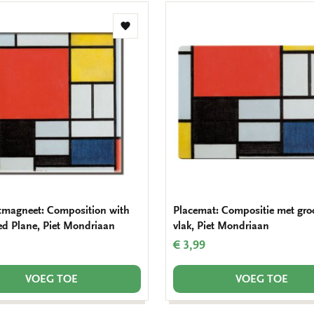
Toevoegen
aan
verlanglijst
tmagneet: Composition with
Placemat: Compositie met gro
ed Plane, Piet Mondriaan
vlak, Piet Mondriaan
€ 3,99
VOEG TOE
VOEG TOE