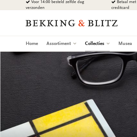
Voor 14:00 besteld zelfde dag
Betaal met 
Ga
verzonden
creditcard
naar
content
Bekking
&
Blitz
Uitgevers
(current)
Home
Assortiment
Collecties
Musea
B.V.