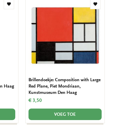
Toevoegen
Toevoegen
aan
aan
verlanglijst
verlanglijst
Brillendoekje: Composition with Large
en Haag
Red Plane, Piet Mondriaan,
Kunstmuseum Den Haag
€ 3,50
VOEG TOE