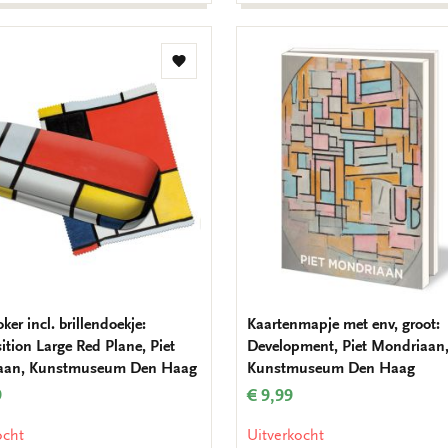
Toevoegen
aan
verlanglijst
oker incl. brillendoekje:
Kaartenmapje met env, groot:
tion Large Red Plane, Piet
Development, Piet Mondriaan
aan, Kunstmuseum Den Haag
Kunstmuseum Den Haag
9
€ 9,99
ocht
Uitverkocht