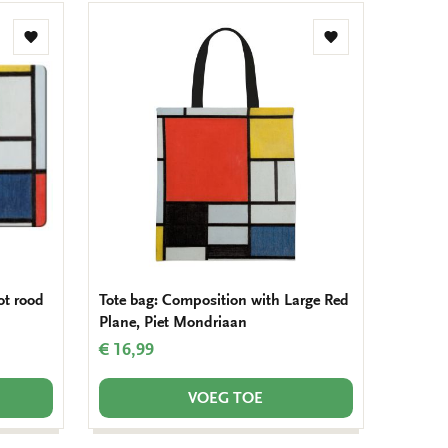
Toevoegen
Toevoegen
aan
aan
verlanglijst
verlanglijst
ot rood
Tote bag: Composition with Large Red
Plane, Piet Mondriaan
€ 16,99
VOEG TOE