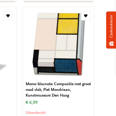
Cadeaukiezer
Toevoegen
Toevoegen
aan
aan
verlanglijst
verlanglijst
Memo blocnote: Compositie met groot
,
rood vlak, Piet Mondriaan,
Kunstmuseum Den Haag
€ 6,99
Uitverkocht