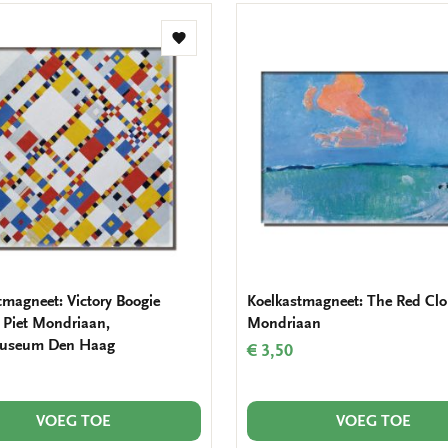
Toevoegen
aan
verlanglijst
tmagneet: Victory Boogie
Koelkastmagneet: The Red Clo
 Piet Mondriaan,
Mondriaan
useum Den Haag
€ 3,50
VOEG TOE
VOEG TOE