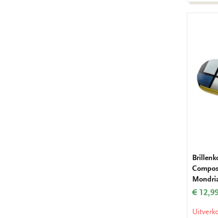
Brillenk
Composi
Mondri
€ 12,9
Uitverk