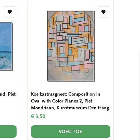
Toevoegen
Toevoegen
aan
aan
verlanglijst
verlanglijst
ud, Piet
Koelkastmagneet: Composition in
Oval with Color Planes 2, Piet
Mondriaan, Kunstmuseum Den Haag
€ 3,50
VOEG TOE