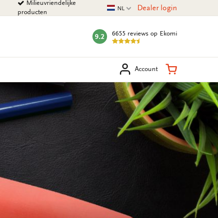
Milieuvriendelijke
Huidige taal
Dealer login
NL
producten
6655 reviews
op Ekomi
9.2
mark:
eken
Winkelman
Account