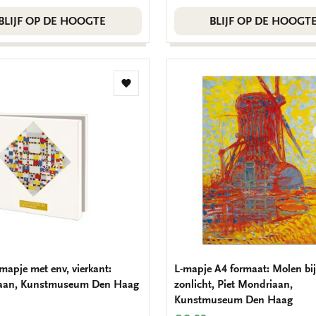
BLIJF OP DE HOOGTE
BLIJF OP DE HOOGT
Toevoegen
aan
verlanglijst
mapje met env, vierkant:
L-mapje A4 formaat: Molen bij
aan, Kunstmuseum Den Haag
zonlicht, Piet Mondriaan,
Kunstmuseum Den Haag