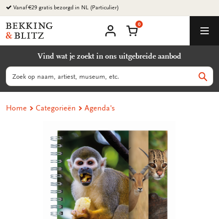
Ga
Vanaf €29 gratis bezorgd in NL (Particulier)
naar
0
content
Bekking
Winkelmand
Men
&
Mijn
account
Blitz
Vind wat je zoekt in ons uitgebreide aanbod
Uitgevers
B.V.
Zoeken
Zoek
Home
Categorieën
Agenda's