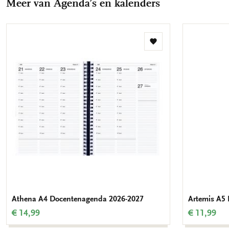
Meer van Agenda’s en kalenders
mail
Toevoegen
aan
verlanglijst
Athena A4 Docentenagenda 2026-2027
Artemis A5
€ 14,99
€ 11,99