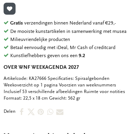
TOEVOEGEN AAN VERLANGLIJST
Gratis
verzendingen binnen Nederland vanaf €29,-
De mooiste kunstartikelen in samenwerking met musea
Milieuvriendelijke producten
Betaal eenvoudig met iDeal, Mr Cash of creditcard
Kunstliefhebbers geven ons een
9.2
OVER WNF WEEKAGENDA 2027
OMSCHRIJVING
Artikelcode: KA27666 Specificaties: Spiraalgebonden
Weekoverzicht op 1 pagina Voorzien van weeknummers
Inclusief 53 verschillende afbeeldingen Ruimte voor notities
Formaat: 22,5 x 18 cm Gewicht: 562 gr
Deel
Deel
Deel
Deel
Deel
Delen
op
op
via
via
via
Facebook
X
Pinterest
WhatsApp
E-