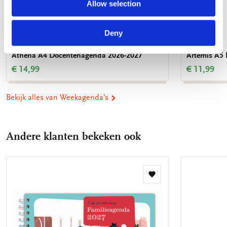
Allow selection
Deny
Athena A4 Docentenagenda 2026-2027
Artemis A5
€ 14,99
€ 11,99
Bekijk alles van Weekagenda's
Andere klanten bekeken ook
Toevoegen
aan
verlanglijst