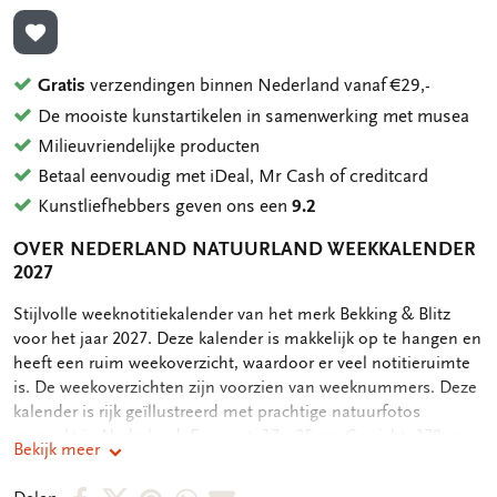
TOEVOEGEN AAN VERLANGLIJST
Gratis
verzendingen binnen Nederland vanaf €29,-
De mooiste kunstartikelen in samenwerking met musea
Milieuvriendelijke producten
Betaal eenvoudig met iDeal, Mr Cash of creditcard
Kunstliefhebbers geven ons een
9.2
OVER NEDERLAND NATUURLAND WEEKKALENDER
2027
OMSCHRIJVING
Stijlvolle weeknotitiekalender van het merk Bekking & Blitz
voor het jaar 2027. Deze kalender is makkelijk op te hangen en
heeft een ruim weekoverzicht, waardoor er veel notitieruimte
is. De weekoverzichten zijn voorzien van weeknummers. Deze
kalender is rijk geïllustreerd met prachtige natuurfotos
gemaakt in Nederland. Formaat: 17 x 25 cm Gewicht: 378 gr
Bekijk meer
Deel
Deel
Deel
Deel
Deel