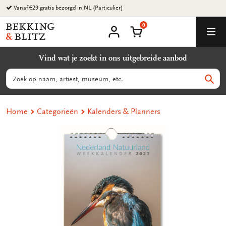
Ga
Vanaf €29 gratis bezorgd in NL (Particulier)
naar
0
content
Bekking
Winkelmand
Men
&
Mijn
account
Blitz
Vind wat je zoekt in ons uitgebreide aanbod
Uitgevers
B.V.
Zoeken
Zoek
Home
Categorieën
Kalenders & Planners