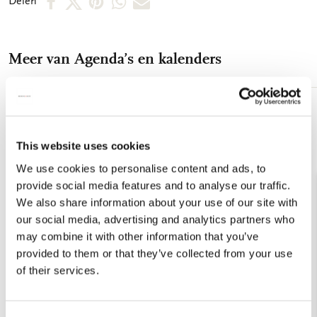
Delen
op
op
via
via
via
Facebook
X
Pinterest
WhatsApp
E-
Meer van Agenda’s en kalenders
mail
Toevoegen
aan
verlanglijst
This website uses cookies
We use cookies to personalise content and ads, to
provide social media features and to analyse our traffic.
We also share information about your use of our site with
our social media, advertising and analytics partners who
may combine it with other information that you’ve
provided to them or that they’ve collected from your use
of their services.