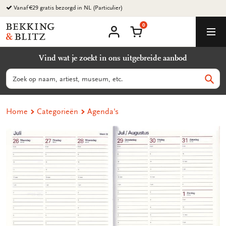
Ga
Vanaf €29 gratis bezorgd in NL (Particulier)
naar
0
content
Bekking
Winkelmand
Men
&
Mijn
account
Blitz
Vind wat je zoekt in ons uitgebreide aanbod
Uitgevers
B.V.
Zoeken
Zoek
Home
Categorieën
Agenda's