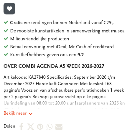
TOEVOEGEN AAN VERLANGLIJST
Gratis
verzendingen binnen Nederland vanaf €29,-
De mooiste kunstartikelen in samenwerking met musea
Milieuvriendelijke producten
Betaal eenvoudig met iDeal, Mr Cash of creditcard
Kunstliefhebbers geven ons een
9.2
OVER COMBI AGENDA A5 WEEK 2026-2027
OMSCHRIJVING
Artikelcode: KA27840 Specificaties: September 2026 t/m
December 2027 Harde kaft Gebonden Met leeslint 168
pagina's Voorzien van afscheurbare perforatiehoeken 1 week
per 2 pagina's Beknopt jaaroverzicht op elke pagina
Uurindeling van 08.00 tot 20.00 uur Jaarplanners van 2026 èn
2027 inbegrepen Ruimte voor notities Formaat: 14,3 x 21,8 cm
Bekijk meer
(A5) Gewicht: 292 gr.
Deel
Deel
Deel
Deel
Deel
Delen