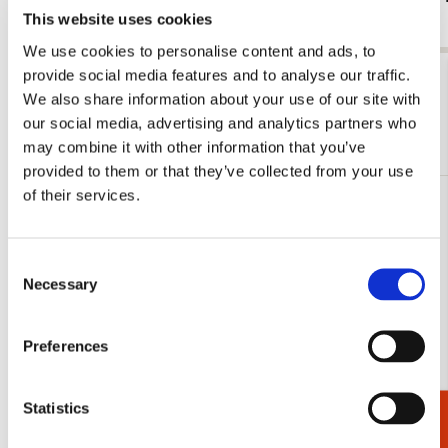
This website uses cookies
€ 14,99
€ 11,99
We use cookies to personalise content and ads, to
provide social media features and to analyse our traffic.
Bekijk alles van Agenda’s en kalenders
We also share information about your use of our site with
our social media, advertising and analytics partners who
Meer van Weekagenda's
may combine it with other information that you’ve
provided to them or that they’ve collected from your use
of their services.
Toevoegen
aan
verlanglijst
Consent
Necessary
Selection
Preferences
Statistics
Cadeaukiezer