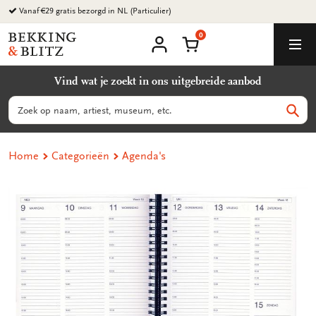
Ga
naar
0
content
Bekking
Winkelmand
Men
&
Mijn
account
Blitz
Vind wat je zoekt in ons uitgebreide aanbod
Uitgevers
B.V.
Zoeken
Zoek
Home
Categorieën
Agenda's