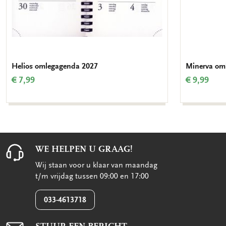
Helios omlegagenda 2027
Minerva om
€ 7,99
€ 9,99
WE HELPEN U GRAAG!
Wij staan voor u klaar van maandag
t/m vrijdag tussen 09:00 en 17:00
033-4613718