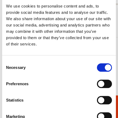
We use cookies to personalise content and ads, to
Bekijk alles van Agenda’s en kalenders
provide social media features and to analyse our traffic.
We also share information about your use of our site with
our social media, advertising and analytics partners who
Meer van Weekagenda's
may combine it with other information that you’ve
provided to them or that they’ve collected from your use
of their services.
Toevoegen
aan
verlanglijst
Consent
Necessary
Selection
Preferences
Statistics
Cadeaukiezer
Marketing