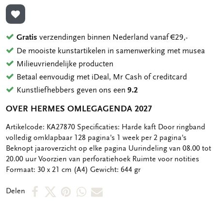
TOEVOEGEN AAN VERLANGLIJST
Gratis
verzendingen binnen Nederland vanaf €29,-
De mooiste kunstartikelen in samenwerking met musea
Milieuvriendelijke producten
Betaal eenvoudig met iDeal, Mr Cash of creditcard
Kunstliefhebbers geven ons een
9.2
OVER HERMES OMLEGAGENDA 2027
OMSCHRIJVING
Artikelcode: KA27870 Specificaties: Harde kaft Door ringband
volledig omklapbaar 128 pagina's 1 week per 2 pagina's
Beknopt jaaroverzicht op elke pagina Uurindeling van 08.00 tot
20.00 uur Voorzien van perforatiehoek Ruimte voor notities
Formaat: 30 x 21 cm (A4) Gewicht: 644 gr
Deel
Deel
Deel
Deel
Deel
Delen
op
op
via
via
via