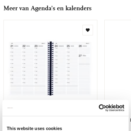
Facebook
X
Pinterest
WhatsApp
E-
Meer van Agenda’s en kalenders
mail
Toevoegen
aan
verlanglijst
Athena A4 Docentenagenda 2026-2027
Artemis A5
€ 14,99
€ 11,99
This website uses cookies