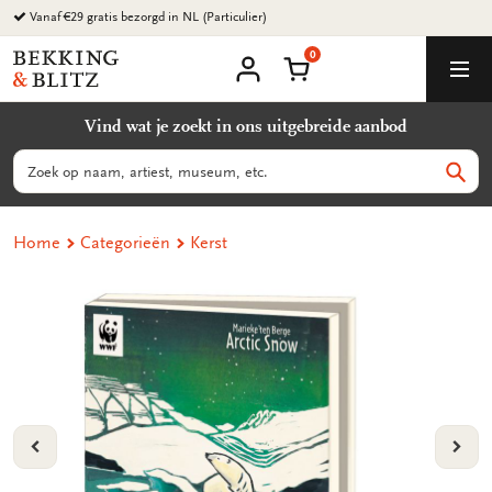
Ga
Vanaf €29 gratis bezorgd in NL (Particulier)
naar
0
content
Bekking
Winkelmand
Men
&
Mijn
account
Blitz
Vind wat je zoekt in ons uitgebreide aanbod
Uitgevers
B.V.
Zoeken
Zoek
Home
Categorieën
Kerst
VORIGE
VOL