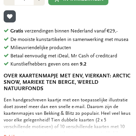
1
1
TOEVOEGEN AAN VERLANGLIJST
Gratis
verzendingen binnen Nederland vanaf €29,-
De mooiste kunstartikelen in samenwerking met musea
Milieuvriendelijke producten
Betaal eenvoudig met iDeal, Mr Cash of creditcard
Kunstliefhebbers geven ons een
9.2
OVER KAARTENMAPJE MET ENV, VIERKANT: ARCTIC
SNOW, MARIEKE TEN BERGE, WERELD
NATUURFONDS
OMSCHRIJVING
Een handgeschreven kaartje met een toepasselijke illustratie
doet zoveel meer dan een snelle e-mail. Daarom zijn de
kaartenmapjes van Bekking & Blitz zo populair. Heel veel keus
voor elke gelegenheid! Tien dubbele kaarten (2 x 5
verschillende motieven) of 10 verschillende kaarten met 10
luxe enveloppen, netjes opgeborgen in een aantrekkelijk