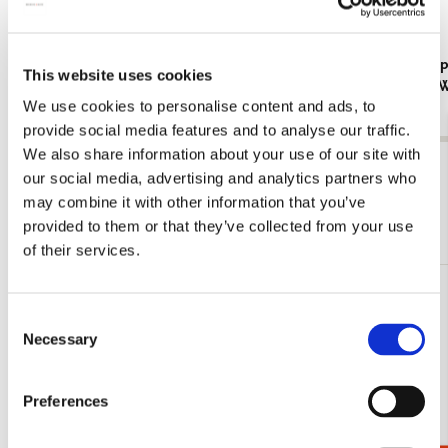
Kaartenmapje met env, vierkant: Het jaar van
Kaartenmapj
This website uses cookies
de tijger, Wereld Natuurfonds
dichterbij,
We use cookies to personalise content and ads, to
€ 9,99
€ 9,99
provide social media features and to analyse our traffic.
We also share information about your use of our site with
Bekijk alles van Wereld Natuurfonds
our social media, advertising and analytics partners who
may combine it with other information that you’ve
Meer van Marieke ten Berge
provided to them or that they’ve collected from your use
of their services.
Bestseller!
Toevoegen
Consent
aan
Necessary
verlanglijst
Selection
Preferences