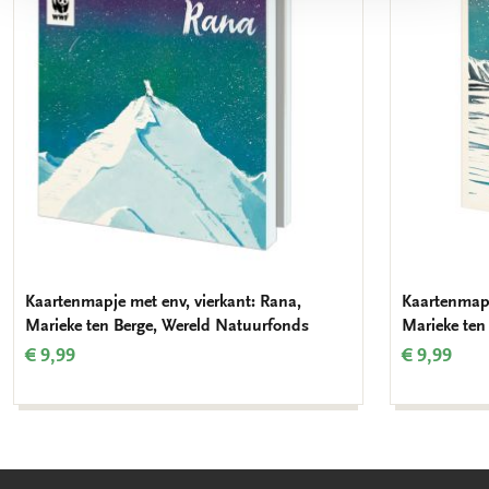
verlanglijst
Kaartenmapje met env, vierkant: Rana,
Kaartenmapj
Marieke ten Berge, Wereld Natuurfonds
Marieke ten
€ 9,99
€ 9,99