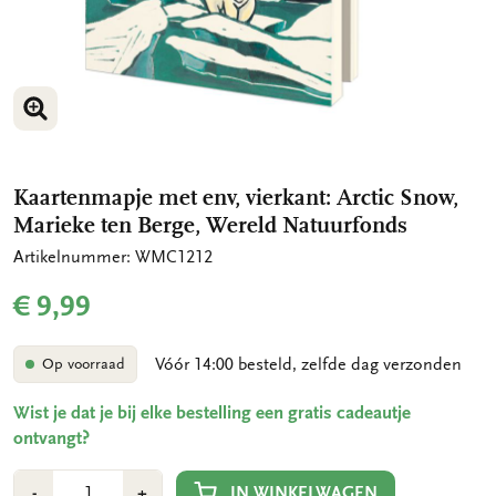
VERGROOT AFBEELDING
VERGROOT AFBEELDING
Kaartenmapje met env, vierkant: Arctic Snow,
Marieke ten Berge, Wereld Natuurfonds
Artikelnummer: WMC1212
€ 9,99
Vóór 14:00 besteld, zelfde dag verzonden
Op voorraad
Wist je dat je bij elke bestelling een gratis cadeautje
ontvangt?
Aantal
Min
Plus
IN WINKELWAGEN
-
+