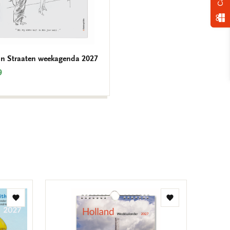
an Straaten weekagenda 2027
9
Toevoegen
Toevoegen
aan
aan
verlanglijst
verlanglijst