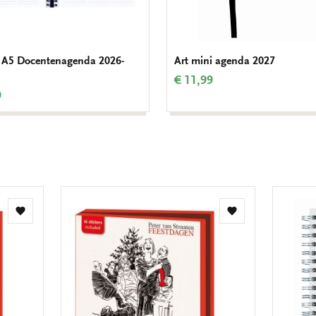
 A5 Docentenagenda 2026-
Art mini agenda 2027
€ 11,99
9
Toevoegen
Toevoegen
aan
aan
verlanglijst
verlanglijst