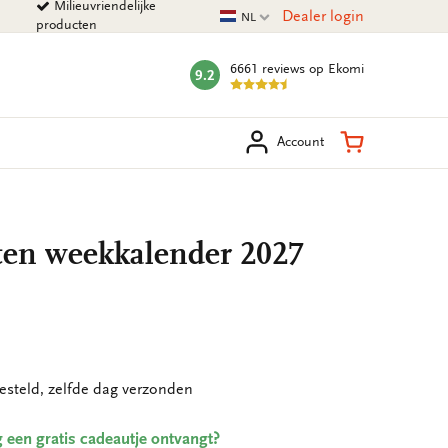
Milieuvriendelijke
Huidige taal
Dealer login
NL
producten
6661 reviews
op Ekomi
9.2
mark:
eken
Winkelman
Account
aten weekkalender 2027
esteld, zelfde dag verzonden
ing een gratis cadeautje ontvangt?