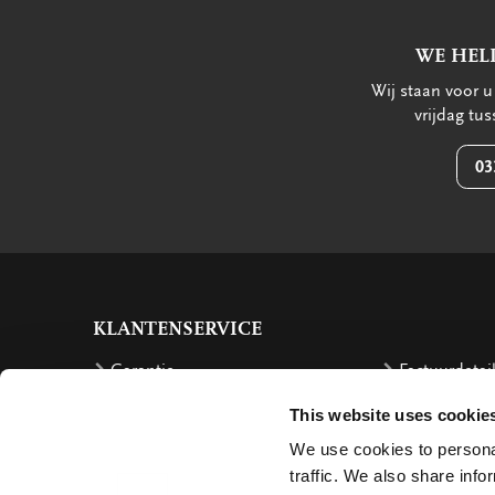
WE HEL
Wij staan voor 
vrijdag tu
03
KLANTENSERVICE
Garantie
Factuurdetai
Bestellen
Terugbetalin
This website uses cookie
Verzendkosten
Klachten
We use cookies to personal
traffic. We also share info
Bestelling retourneren
Annuleren