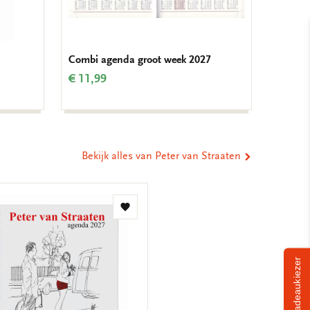
Combi agenda groot week 2027
Art we
€ 11,99
€ 16,9
Bekijk alles van Peter van Straaten
Toevoegen
aan
verlanglijst
Cadeaukiezer