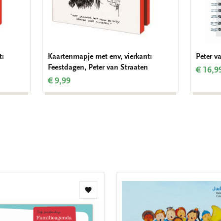
t:
Kaartenmapje met env, vierkant:
Peter v
Feestdagen, Peter van Straaten
€ 16,9
€ 9,99
Toevoegen
aan
verlanglijst