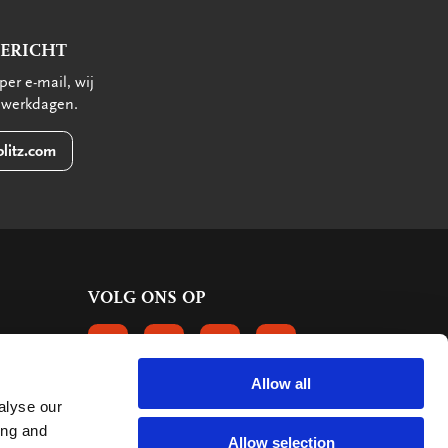
BERICHT
per e-mail, wij
 werkdagen.
litz.com
VOLG ONS OP
VOLGS ONS OP FACEBOOK
VOLG ONS OP INSTAGRAM
VOLG ONS OP LINKEDIN
VOLG ONS OP PINTERE
Allow all
alyse our
KLANTBEOORDELINGEN
ing and
Allow selection