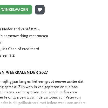
N WINKELWAGEN
TOEVOEGEN AAN VERLANGLIJST
 Nederland vanaf €29,-
n in samenwerking met musea
en
, Mr Cash of creditcard
ns een
9.2
EN WEEKKALENDER 2027
vijftig jaar lang en liet een groot oeuvre achter dat
ng spreekt. Zijn werk is veelgeprezen en tijdloos.
eneraties aan te spreken. Een goede reden voor
er te ontwerpen waarin de cartoons van Peter van
ender is rijk geillustreerd met iedere week een andere