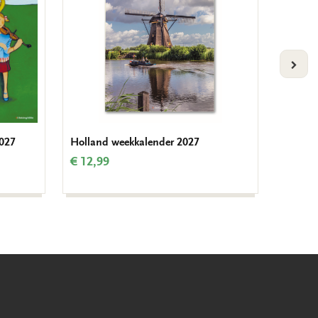
VOLG
027
Holland weekkalender 2027
WNF we
€ 12,99
€ 16,9