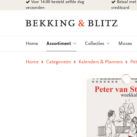
Voor 14:00 besteld zelfde dag
Betaal met 
Ga
verzonden
creditcard
naar
content
Bekking
&
Blitz
Uitgevers
(current)
Home
Assortiment
Collecties
Musea
B.V.
Home
Categorieën
Kalenders & Planners
Pet