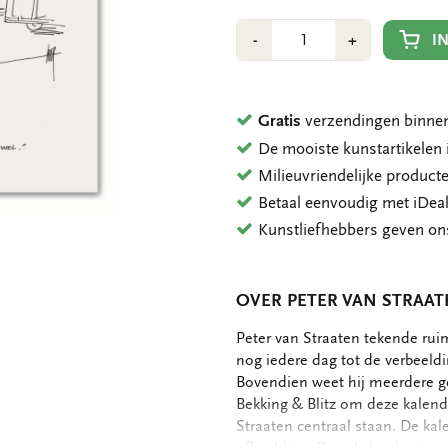
Aantal
Min
Plus
I
-
+
1
1
Gratis
verzendingen binnen
De mooiste kunstartikele
Milieuvriendelijke product
Betaal eenvoudig met iDeal
Kunstliefhebbers geven o
OVER PETER VAN STRAAT
OMSCHRIJVING
Peter van Straaten tekende ruim 
nog iedere dag tot de verbeeldi
Bovendien weet hij meerdere g
Bekking & Blitz om deze kalend
Straaten centraal staan. De kal