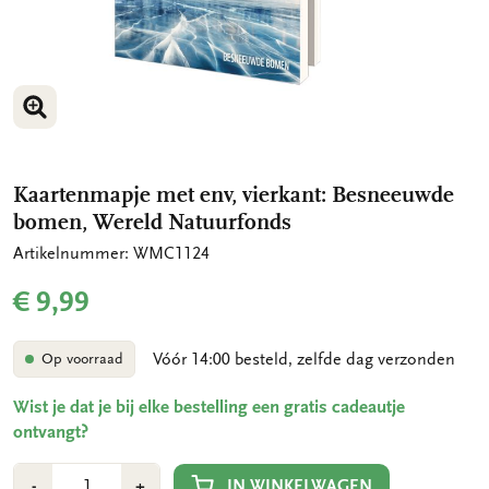
VERGROOT AFBEELDING
VERGROOT AFBEELDING
Kaartenmapje met env, vierkant: Besneeuwde
bomen, Wereld Natuurfonds
Artikelnummer: WMC1124
€ 9,99
Vóór 14:00 besteld, zelfde dag verzonden
Op voorraad
Wist je dat je bij elke bestelling een gratis cadeautje
ontvangt?
Aantal
Min
Plus
IN WINKELWAGEN
-
+