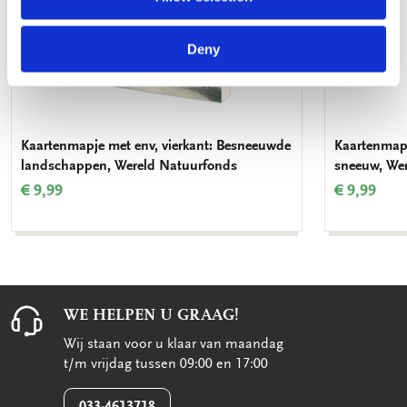
Deny
Kaartenmapje met env, vierkant: Besneeuwde
Kaartenmapj
landschappen, Wereld Natuurfonds
sneeuw, We
€ 9,99
€ 9,99
WE HELPEN U GRAAG!
Wij staan voor u klaar van maandag
t/m vrijdag tussen 09:00 en 17:00
033-4613718