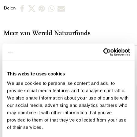
verschillende motieven afgebeeld. Zo vindt u snel de kaart die
Deel
Deel
Deel
Deel
Deel
Delen
u nodig heeft. De binnenkant van de dubbele kaarten zijn
op
op
via
via
via
blanco. Alle ruimte dus voor uw persoonlijke boodschap. -
14,5 x 14,5 x 1,5 cm - Set van 10 dubbele kaarten met
Facebook
X
Pinterest
WhatsApp
E-
enveloppen - 2 x 5 motieven - 240 grms off white papier -
Meer van Wereld Natuurfonds
mail
Totale gewicht 152 gram
Toevoegen
aan
verlanglijst
This website uses cookies
We use cookies to personalise content and ads, to
provide social media features and to analyse our traffic.
We also share information about your use of our site with
our social media, advertising and analytics partners who
may combine it with other information that you’ve
provided to them or that they’ve collected from your use
of their services.