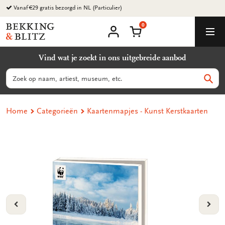
Ga
Vanaf €29 gratis bezorgd in NL (Particulier)
naar
0
content
Bekking
Winkelmand
Men
&
Mijn
account
Blitz
Vind wat je zoekt in ons uitgebreide aanbod
Uitgevers
B.V.
Zoeken
Zoek
Home
Categorieën
Kaartenmapjes - Kunst Kerstkaarten
VORIGE
VOL