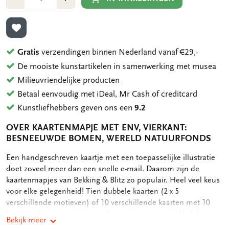
1
1
TOEVOEGEN AAN VERLANGLIJST
Gratis
verzendingen binnen Nederland vanaf €29,-
De mooiste kunstartikelen in samenwerking met musea
Milieuvriendelijke producten
Betaal eenvoudig met iDeal, Mr Cash of creditcard
Kunstliefhebbers geven ons een
9.2
OVER KAARTENMAPJE MET ENV, VIERKANT:
BESNEEUWDE BOMEN, WERELD NATUURFONDS
OMSCHRIJVING
Een handgeschreven kaartje met een toepasselijke illustratie
doet zoveel meer dan een snelle e-mail. Daarom zijn de
kaartenmapjes van Bekking & Blitz zo populair. Heel veel keus
voor elke gelegenheid! Tien dubbele kaarten (2 x 5
verschillende motieven) of 10 verschillende kaarten met 10
luxe enveloppen, netjes opgeborgen in een aantrekkelijk
Bekijk meer
kaartenmapje. Op de achterkant van het mapje staan de