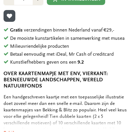
1
1
TOEVOEGEN AAN VERLANGLIJST
Gratis
verzendingen binnen Nederland vanaf €29,-
De mooiste kunstartikelen in samenwerking met musea
Milieuvriendelijke producten
Betaal eenvoudig met iDeal, Mr Cash of creditcard
Kunstliefhebbers geven ons een
9.2
OVER KAARTENMAPJE MET ENV, VIERKANT:
BESNEEUWDE LANDSCHAPPEN, WERELD
NATUURFONDS
OMSCHRIJVING
Een handgeschreven kaartje met een toepasselijke illustratie
doet zoveel meer dan een snelle e-mail. Daarom zijn de
kaartenmapjes van Bekking & Blitz zo populair. Heel veel keus
voor elke gelegenheid! Tien dubbele kaarten (2 x 5
verschillende motieven) of 10 verschillende kaarten met 10
luxe enveloppen, netjes opgeborgen in een aantrekkelijk