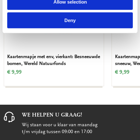
Allow selection
Deny
Kaartenmapje met env, vierkant: Besneeuwde
Kaartenmapj
bomen, Wereld Natuurfonds
sneeuw, We
€ 9,99
€ 9,99
WE HELPEN U GRAAG!
Wij staan voor u klaar van maandag
t/m vrijdag tussen 09:00 en 17:00