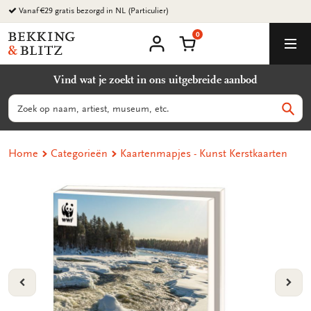
Ga
Vanaf €29 gratis bezorgd in NL (Particulier)
naar
0
content
Bekking
Winkelmand
Men
&
Mijn
account
Blitz
Vind wat je zoekt in ons uitgebreide aanbod
Uitgevers
B.V.
Zoeken
Zoek
Home
Categorieën
Kaartenmapjes - Kunst Kerstkaarten
VORIGE
VOL