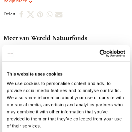
Bekijk meer
kaartenmapje. Op de achterkant van het mapje staan de
verschillende motieven afgebeeld. Zo vindt u snel de kaart die
Deel
Deel
Deel
Deel
Deel
Delen
u nodig heeft. De binnenkant van de dubbele kaarten zijn
op
op
via
via
via
blanco. Alle ruimte dus voor uw persoonlijke boodschap. -
14,5 x 14,5 x 1,5 cm - Set van 10 dubbele kaarten met
Facebook
X
Pinterest
WhatsApp
E-
enveloppen - 2 x 5 motieven - 240 grms off white papier -
Meer van Wereld Natuurfonds
mail
Totale gewicht 152 gram
Toevoegen
aan
verlanglijst
This website uses cookies
We use cookies to personalise content and ads, to
provide social media features and to analyse our traffic.
We also share information about your use of our site with
our social media, advertising and analytics partners who
may combine it with other information that you’ve
provided to them or that they’ve collected from your use
of their services.