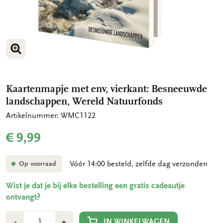
VERGROOT AFBEELDING
VERGROOT AFBEELDING
Kaartenmapje met env, vierkant: Besneeuwde
landschappen, Wereld Natuurfonds
Artikelnummer: WMC1122
€ 9,99
Vóór 14:00 besteld, zelfde dag verzonden
Op voorraad
Wist je dat je bij elke bestelling een gratis cadeautje
ontvangt?
Aantal
Min
Plus
IN WINKELWAGEN
-
+