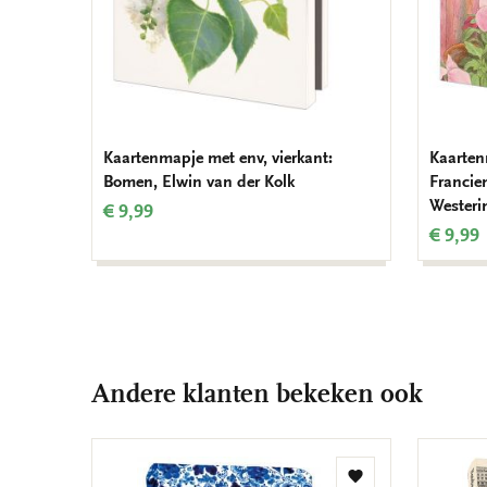
Kaartenmapje met env, vierkant:
Kaarten
Bomen, Elwin van der Kolk
Francie
Westeri
€ 9,99
€ 9,99
Andere klanten bekeken ook
Toevoegen