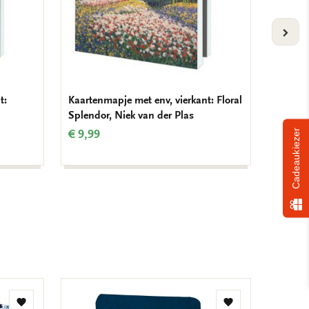
VOLG
t:
Kaartenmapje met env, vierkant: Floral
Kaarten
Splendor, Niek van der Plas
Village
€ 9,99
€ 9,99
Cadeaukiezer
Toevoegen
Toevoegen