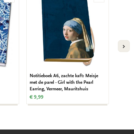
aan
aan
verlanglijst
verlanglijst
VOLG
Notitieboek A6, zachte kaft: Meisje
Notitie
met de parel - Girl with the Pearl
€ 14,9
Earring, Vermeer, Mauritshuis
€ 9,99