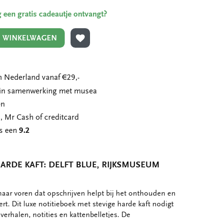
ing een gratis cadeautje ontvangt?
N WINKELWAGEN
TOEVOEGEN AAN VERLANGLIJST
 Nederland vanaf €29,-
n in samenwerking met musea
en
, Mr Cash of creditcard
ns een
9.2
HARDE KAFT: DELFT BLUE, RIJKSMUSEUM
aar voren dat opschrijven helpt bij het onthouden en
rt. Dit luxe notitieboek met stevige harde kaft nodigt
 verhalen, notities en kattenbelletjes. De