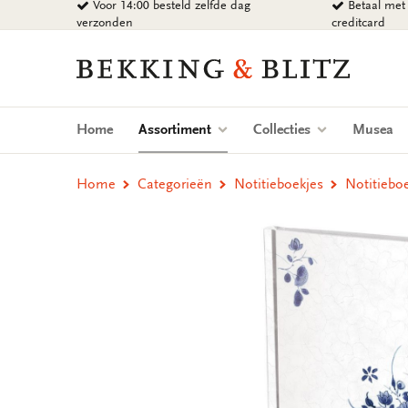
Voor 14:00 besteld zelfde dag
Betaal met 
Ga
verzonden
creditcard
naar
content
Bekking
&
Blitz
Uitgevers
(current)
Home
Assortiment
Collecties
Musea
B.V.
Home
Categorieën
Notitieboekjes
Notitiebo