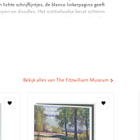
 lichte schrijflijntjes, de blanco linkerpagina geeft
pen en doodles. Het notitieboekje bevat achterin
ijvoorbeeld visitekaartjes. - A5 formaat (15 x 22 cm)
nco, rechterpagina gelinieerd - Opbergvak achterin -
Gekleurde schutbladen - Gebonden, harde kaft - Mat-
eel
utvrij, off white papier - Gewicht: 340 gram
ia
st
tsApp
-
ail
Bekijk alles van The Fitzwilliam Museum
Toevoegen
Toevoegen
aan
aan
verlanglijst
verlanglijst