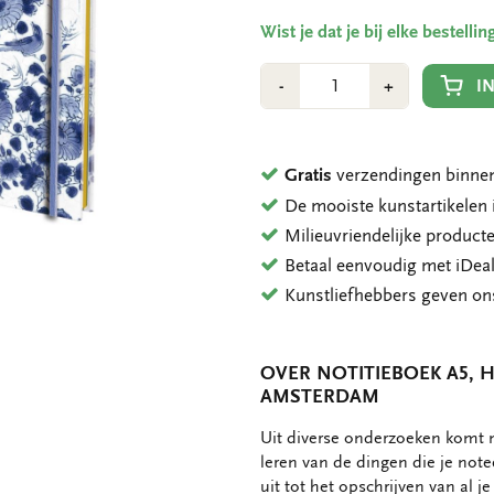
Wist je dat je bij elke bestell
Aantal
Min
Plus
I
-
+
1
1
Gratis
verzendingen binnen
De mooiste kunstartikele
Milieuvriendelijke product
Betaal eenvoudig met iDeal
Kunstliefhebbers geven o
OVER NOTITIEBOEK A5, 
AMSTERDAM
OMSCHRIJVING
Uit diverse onderzoeken komt n
leren van de dingen die je notee
uit tot het opschrijven van al je