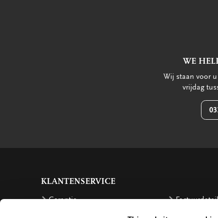
WE HEL
Wij staan voor 
vrijdag tu
03
KLANTENSERVICE
Garantie
Factuurdetai
Bestellen
Terugbetalin