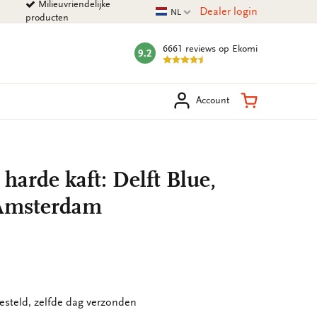
Milieuvriendelijke
Huidige taal
Dealer login
NL
producten
6661 reviews
op Ekomi
9.2
mark:
eken
Winkelman
Account
 harde kaft: Delft Blue,
Amsterdam
esteld, zelfde dag verzonden