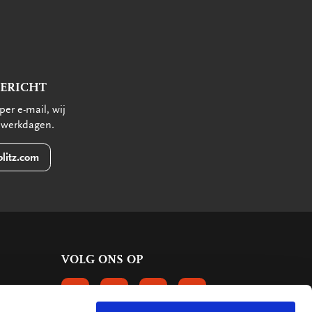
BERICHT
per e-mail, wij
 werkdagen.
litz.com
VOLG ONS OP
VOLGS ONS OP FACEBOOK
VOLG ONS OP INSTAGRAM
VOLG ONS OP LINKEDIN
VOLG ONS OP PINTERE