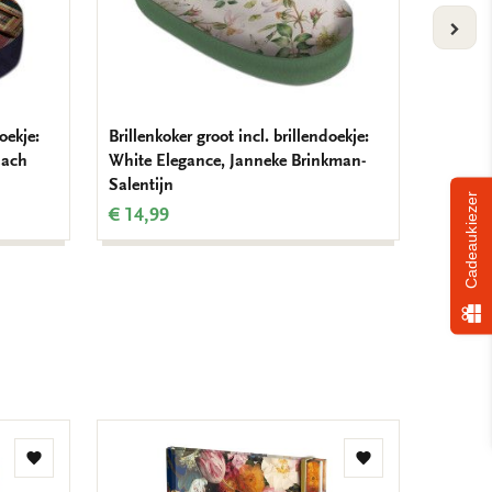
VOLG
oekje:
Brillenkoker groot incl. brillendoekje:
Lipstic
aach
White Elegance, Janneke Brinkman-
Jannek
Salentijn
€ 7,99
Cadeaukiezer
€ 14,99
Toevoegen
Toevoegen
aan
aan