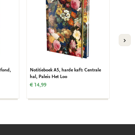
verlanglijst
verlanglijst
VOLG
afond,
Notitieboek A5, harde kaft: Centrale
Notitie
hal, Paleis Het Loo
de pare
Vermeer
€ 14,99
€ 14,9