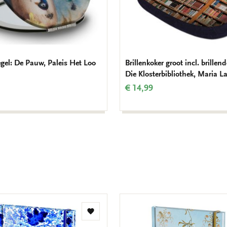
egel: De Pauw, Paleis Het Loo
Brillenkoker groot incl. brillend
Die Klosterbibliothek, Maria L
€ 14,99
Toevoegen
aan