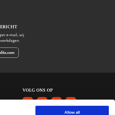
BERICHT
per e-mail, wij
 werkdagen.
litz.com
VOLG ONS OP
VOLGS ONS OP FACEBOOK
VOLG ONS OP INSTAGRAM
VOLG ONS OP LINKEDIN
VOLG ONS OP PINTERE
Allow all