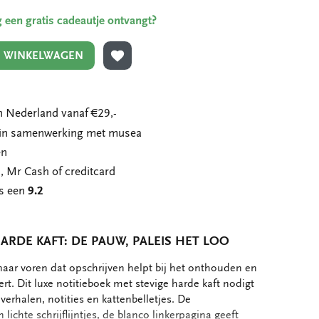
ing een gratis cadeautje ontvangt?
N WINKELWAGEN
TOEVOEGEN AAN VERLANGLIJST
 Nederland vanaf €29,-
n in samenwerking met musea
en
, Mr Cash of creditcard
ns een
9.2
ARDE KAFT: DE PAUW, PALEIS HET LOO
aar voren dat opschrijven helpt bij het onthouden en
rt. Dit luxe notitieboek met stevige harde kaft nodigt
 verhalen, notities en kattenbelletjes. De
 lichte schrijflijntjes, de blanco linkerpagina geeft