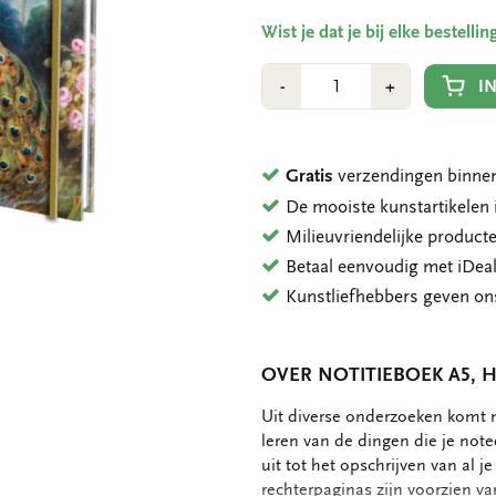
Wist je dat je bij elke bestell
Aantal
Min
Plus
I
-
+
1
1
Gratis
verzendingen binnen
De mooiste kunstartikele
Milieuvriendelijke product
Betaal eenvoudig met iDeal
Kunstliefhebbers geven o
OVER NOTITIEBOEK A5, H
OMSCHRIJVING
Uit diverse onderzoeken komt n
leren van de dingen die je notee
uit tot het opschrijven van al je
rechterpaginas zijn voorzien van