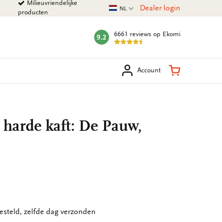
Milieuvriendelijke
Huidige taal
Dealer login
NL
producten
6661 reviews
op Ekomi
9.2
mark:
eken
Winkelman
Account
 harde kaft: De Pauw,
esteld, zelfde dag verzonden