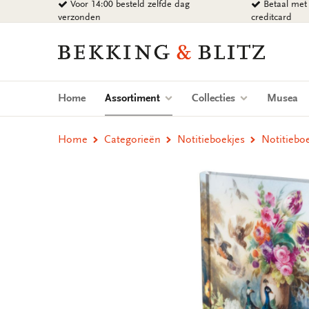
Voor 14:00 besteld zelfde dag
Betaal met 
Ga
verzonden
creditcard
naar
content
Bekking
&
Blitz
Uitgevers
(current)
Home
Assortiment
Collecties
Musea
B.V.
Home
Categorieën
Notitieboekjes
Notitieboe