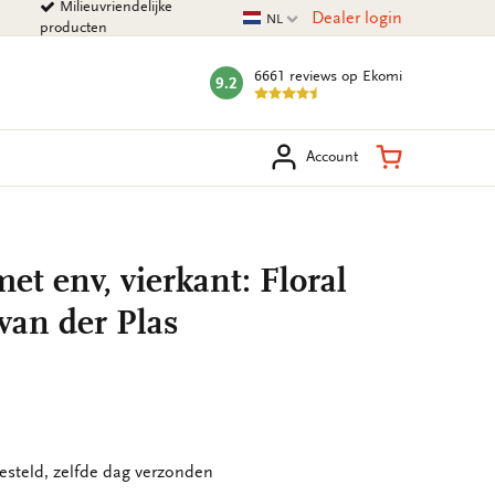
Milieuvriendelijke
Huidige taal
Dealer login
NL
producten
6661 reviews
op Ekomi
9.2
mark:
eken
Winkelman
Account
t env, vierkant: Floral
van der Plas
esteld, zelfde dag verzonden