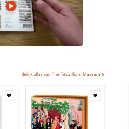
Video
afspelen
Bekijk alles van The Fitzwilliam Museum
Toevoegen
Toevoegen
aan
aan
verlanglijst
verlanglijst