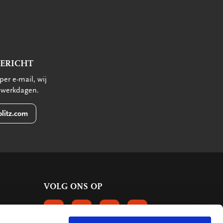
BERICHT
per e-mail, wij
 werkdagen.
litz.com
VOLG ONS OP
VOLGS ONS OP FACEBOOK
VOLG ONS OP INSTAGRAM
VOLG ONS OP LINKEDIN
VOLG ONS OP PINTERE