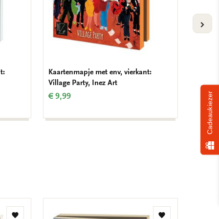
VOLG
t:
Kaartenmapje met env, vierkant:
Kaarten
Village Party, Inez Art
Bouque
Cadeaukiezer
€ 9,99
€ 9,99
Toevoegen
Toevoegen