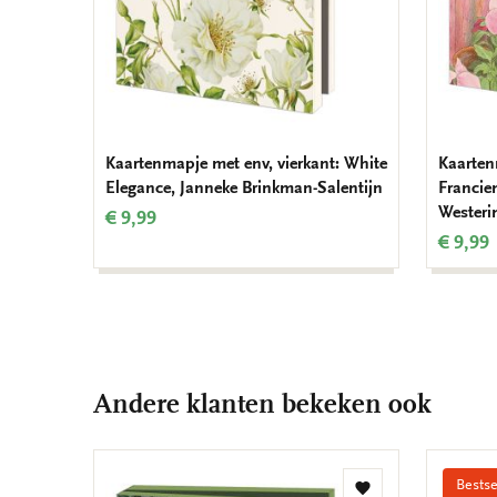
Kaartenmapje met env, vierkant: White
Kaarten
Elegance, Janneke Brinkman-Salentijn
Francie
Westeri
€ 9,99
€ 9,99
Andere klanten bekeken ook
Bestse
Toevoegen