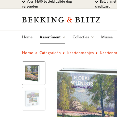
Voor 14:00 besteld zelfde dag
Betaal met 
Ga
verzonden
creditcard
naar
content
Bekking
&
Blitz
Uitgevers
(current)
Home
Assortiment
Collecties
Musea
B.V.
Home
Categorieën
Kaartenmapjes
Kaartenma