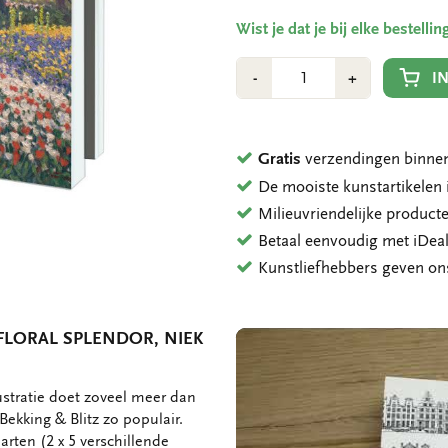
Wist je dat je bij elke bestell
Aantal
Min
Plus
I
-
+
1
1
Gratis
verzendingen binnen
De mooiste kunstartikele
Milieuvriendelijke product
Betaal eenvoudig met iDeal
Kunstliefhebbers geven o
FLORAL SPLENDOR, NIEK
ustratie doet zoveel meer dan
ekking & Blitz zo populair.
arten (2 x 5 verschillende