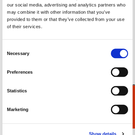
our social media, advertising and analytics partners who
verlanglijst
may combine it with other information that you’ve
provided to them or that they’ve collected from your use
of their services.
Consent
Necessary
Selection
Preferences
Kaartenmapje met env, vierkant: White
Kaartenmapj
Statistics
Elegance, Janneke Brinkman-Salentijn
katten, Fra
Cadeaukiezer
€ 9,99
€ 9,99
Marketing
Bekijk alles van The Fitzwilliam Museum
Show details