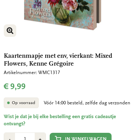
VERGROOT AFBEELDING
VERGROOT AFBEELDING
Kaartenmapje met env, vierkant: Mixed
Flowers, Kenne Grégoire
Artikelnummer: WMC1317
€ 9,99
Vóór 14:00 besteld, zelfde dag verzonden
Op voorraad
Wist je dat je bij elke bestelling een gratis cadeautje
ontvangt?
Aantal
Min
Plus
IN WINKELWAGEN
-
+