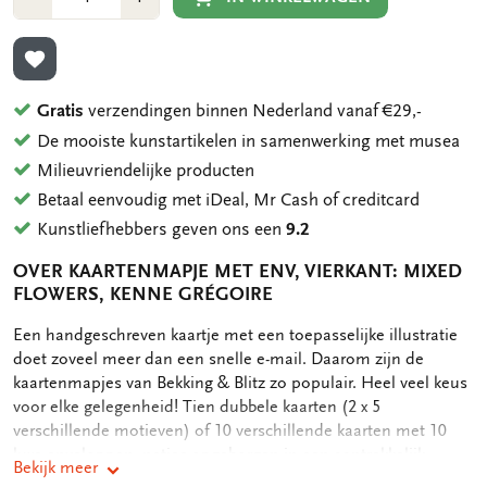
1
1
TOEVOEGEN AAN VERLANGLIJST
Gratis
verzendingen binnen Nederland vanaf €29,-
De mooiste kunstartikelen in samenwerking met musea
Milieuvriendelijke producten
Betaal eenvoudig met iDeal, Mr Cash of creditcard
Kunstliefhebbers geven ons een
9.2
OVER KAARTENMAPJE MET ENV, VIERKANT: MIXED
FLOWERS, KENNE GRÉGOIRE
OMSCHRIJVING
Een handgeschreven kaartje met een toepasselijke illustratie
doet zoveel meer dan een snelle e-mail. Daarom zijn de
kaartenmapjes van Bekking & Blitz zo populair. Heel veel keus
voor elke gelegenheid! Tien dubbele kaarten (2 x 5
verschillende motieven) of 10 verschillende kaarten met 10
luxe enveloppen, netjes opgeborgen in een aantrekkelijk
Bekijk meer
kaartenmapje. Op de achterkant van het mapje staan de