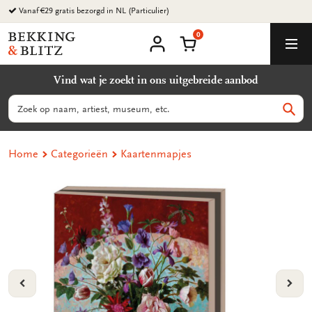
Ga
Vanaf €29 gratis bezorgd in NL (Particulier)
naar
0
content
Bekking
Winkelmand
Men
&
Mijn
account
Blitz
Vind wat je zoekt in ons uitgebreide aanbod
Uitgevers
B.V.
Zoeken
Zoek
Home
Categorieën
Kaartenmapjes
VORIGE
VOL