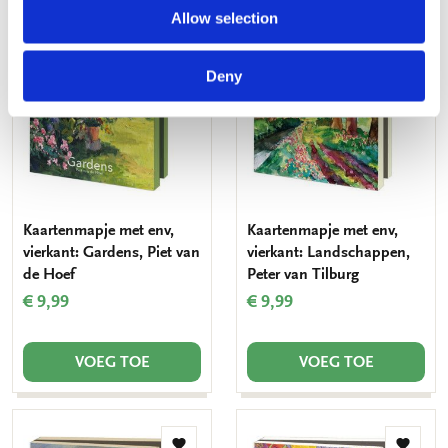
Allow selection
Toevoegen
Toevo
aan
aan
Deny
verlanglijst
verlang
Kaartenmapje met env,
Kaartenmapje met env,
vierkant: Gardens, Piet van
vierkant: Landschappen,
de Hoef
Peter van Tilburg
€ 9,99
€ 9,99
VOEG TOE
VOEG TOE