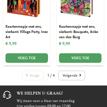
Kaartenmapje met env,
Kaartenmapje met env,
vierkant: Village Party, Inez
vierkant: Bouquets, Anke
Art
van den Burg
€ 9,99
€ 9,99
VOEG TOE
VOEG TOE
Vorige
Volgende
1 / 4
WE HELPEN U GRAAG!
Wij staan voor u klaar van maandag
t/m vrijdag tussen 09:00 en 17:00