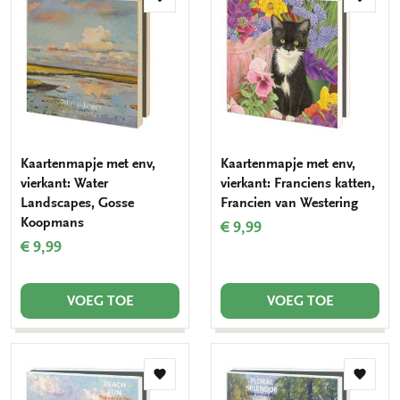
Toevoegen
Toevo
aan
aan
verlanglijst
verlang
Kaartenmapje met env,
Kaartenmapje met env,
vierkant: Water
vierkant: Franciens katten,
Landscapes, Gosse
Francien van Westering
Koopmans
€ 9,99
€ 9,99
VOEG TOE
VOEG TOE
Toevoegen
Toevo
aan
aan