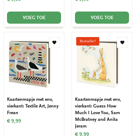
VOEG TOE
VOEG TOE
Bestseller!
Toevoegen
Toevo
aan
aan
verlanglijst
verlang
Kaartenmapje met env,
Kaartenmapje met env,
vierkant: Textile Art, Jenny
vierkant: Guess How
Frean
Much I Love You, Sam
McBratney and Anita
€ 9,99
Jeram
€ 9,99