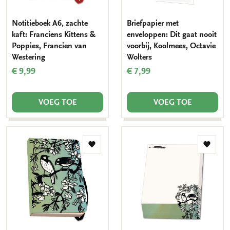
Notitieboek A6, zachte
Briefpapier met
kaft: Franciens Kittens &
enveloppen: Dit gaat nooit
Poppies, Francien van
voorbij, Koolmees, Octavie
Westering
Wolters
€ 9,99
€ 7,99
VOEG TOE
VOEG TOE
Toevoegen
Toevo
aan
aan
verlanglijst
verlang