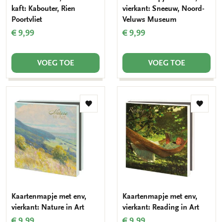
kaft: Kabouter, Rien
vierkant: Sneeuw, Noord-
Poortvliet
Veluws Museum
€ 9,99
€ 9,99
VOEG TOE
VOEG TOE
Toevoegen
Toevo
aan
aan
verlanglijst
verlang
Kaartenmapje met env,
Kaartenmapje met env,
vierkant: Nature in Art
vierkant: Reading in Art
€ 9,99
€ 9,99