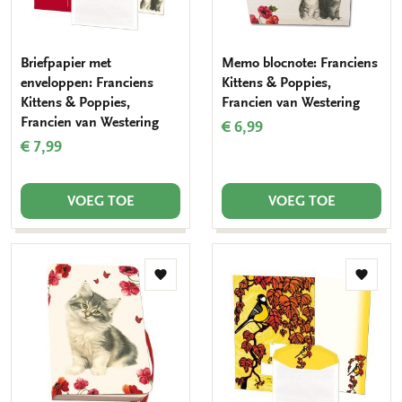
Briefpapier met
Memo blocnote: Franciens
enveloppen: Franciens
Kittens & Poppies,
Kittens & Poppies,
Francien van Westering
Francien van Westering
€ 6,99
€ 7,99
VOEG TOE
VOEG TOE
Toevoegen
Toevo
aan
aan
verlanglijst
verlang