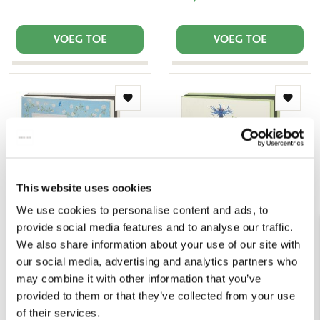
VOEG TOE
VOEG TOE
Toevoegen
Toevo
aan
aan
verlanglijst
verlang
This website uses cookies
We use cookies to personalise content and ads, to
provide social media features and to analyse our traffic.
Kaartenmapje met env,
Kaartenmapje met env,
We also share information about your use of our site with
vierkant: Beautiful Birds,
vierkant: Field Bouquets,
our social media, advertising and analytics partners who
Rebecca Campbell
Ine Heesterman
may combine it with other information that you’ve
€ 9,99
€ 9,99
provided to them or that they’ve collected from your use
of their services.