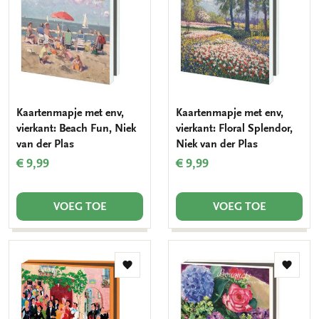
verlanglijst
verlang
Kaartenmapje met env,
Kaartenmapje met env,
vierkant: Beach Fun, Niek
vierkant: Floral Splendor,
van der Plas
Niek van der Plas
€ 9,99
€ 9,99
VOEG TOE
VOEG TOE
Toevoegen
Toevo
aan
aan
verlanglijst
verlang