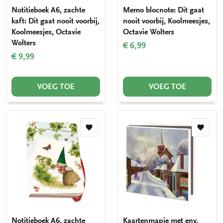
Notitieboek A6, zachte
Memo blocnote: Dit gaat
kaft: Dit gaat nooit voorbij,
nooit voorbij, Koolmeesjes,
Koolmeesjes, Octavie
Octavie Wolters
Wolters
€ 6,99
€ 9,99
VOEG TOE
VOEG TOE
Toevoegen
Toevo
aan
aan
verlanglijst
verlang
Notitieboek A6, zachte
Kaartenmapje met env,