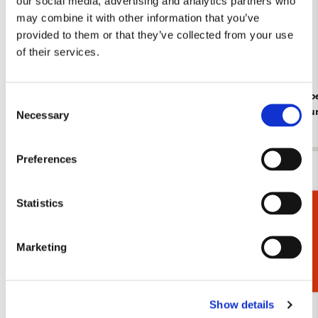
our social media, advertising and analytics partners who
may combine it with other information that you’ve
provided to them or that they’ve collected from your use
of their services.
Insecten, Sorcia
Dieren, Rob
Consent
Rijksmuse
€ 2,99
Necessary
Selection
€ 2,99
Preferences
Bekijk alles van Cadeau voor haar
Statistics
Cadeaukiezer
Meer van Royal Delft
Marketing
Toevoegen
aan
verlanglijst
Show details