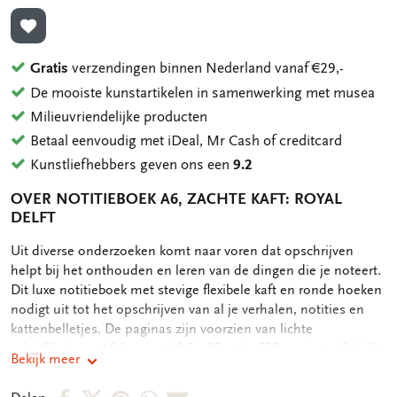
TOEVOEGEN AAN VERLANGLIJST
Gratis
verzendingen binnen Nederland vanaf €29,-
De mooiste kunstartikelen in samenwerking met musea
Milieuvriendelijke producten
Betaal eenvoudig met iDeal, Mr Cash of creditcard
Kunstliefhebbers geven ons een
9.2
OVER NOTITIEBOEK A6, ZACHTE KAFT: ROYAL
DELFT
OMSCHRIJVING
Uit diverse onderzoeken komt naar voren dat opschrijven
helpt bij het onthouden en leren van de dingen die je noteert.
Dit luxe notitieboek met stevige flexibele kaft en ronde hoeken
nodigt uit tot het opschrijven van al je verhalen, notities en
kattenbelletjes. De paginas zijn voorzien van lichte
schrijflijntjes. - A6 formaat (9,5 x 15 cm) - 112 paginas - 2-zijdig
Bekijk meer
gelinieerd - Elastieken band als sluiting - Gebonden, flexibele
kaft - Mat-gelamineerde kaft met spotvernis - 100 grms
Deel
Deel
Deel
Deel
Deel