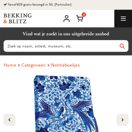
Ga
Vanaf €29 gratis bezorgd in NL (Particulier)
naar
0
content
Bekking
Winkelmand
Men
&
Mijn
account
Blitz
Vind wat je zoekt in ons uitgebreide aanbod
Uitgevers
B.V.
Zoeken
Zoek
Home
Categorieën
Notitieboekjes
VORIGE
VOL