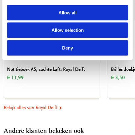
Allow all
Allow selection
Deny
Notitieboek A5, zachte kaft: Royal Delft
Brillendoekj
€ 11,99
€ 3,50
Bekijk alles van Royal Delft
Andere klanten bekeken ook