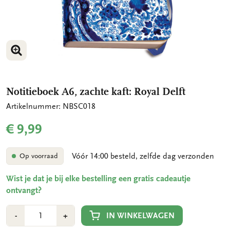
VERGROOT AFBEELDING
VERGROOT AFBEELDING
Notitieboek A6, zachte kaft: Royal Delft
Artikelnummer: NBSC018
€ 9,99
Vóór 14:00 besteld, zelfde dag verzonden
Op voorraad
Wist je dat je bij elke bestelling een gratis cadeautje
ontvangt?
Aantal
Min
Plus
IN WINKELWAGEN
-
+
1
1