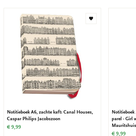
Toevoegen
aan
verlanglijst
Notitieboek A6, zachte kaft: Canal Houses,
Notitieboek 
Caspar Philips Jacobszoon
parel - Girl
Mauritshui
€ 9,99
€ 9,99