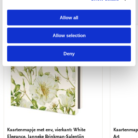
Andere klanten bekeken ook
Allow all
Allow selection
Toevoegen
aan
verlanglijst
Deny
Kaartenmapje met env, vierkant: White
Kaartenmapj
Elegance, Janneke Brinkman-Salentijn
Art