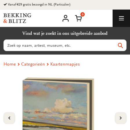
Ga
naar
0
content
Bekking
Winkelmand
Men
&
Mijn
account
Blitz
Vind wat je zoekt in ons uitgebreide aanbod
Uitgevers
B.V.
Zoeken
Zoek
Home
Categorieën
Kaartenmapjes
VORIGE
VOL