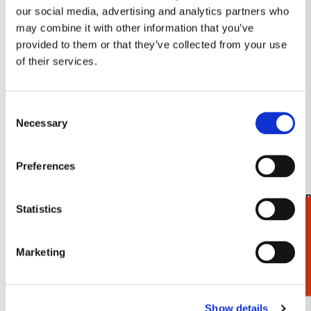
our social media, advertising and analytics partners who
verlanglijst
may combine it with other information that you’ve
provided to them or that they’ve collected from your use
of their services.
Consent
Necessary
Selection
Preferences
Kaartenmapje met env, vierkant: White
Kaartenmapj
Statistics
Elegance, Janneke Brinkman-Salentijn
Niek van de
Cadeaukiezer
€ 9,99
€ 9,99
Marketing
Bekijk alles van The Fitzwilliam Museum
Show details