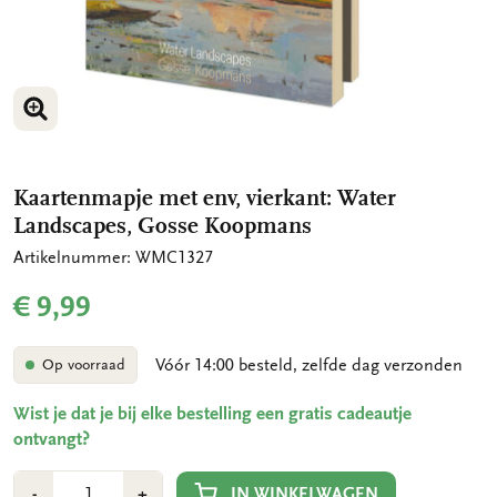
VERGROOT AFBEELDING
VERGROOT AFBEELDING
Kaartenmapje met env, vierkant: Water
Landscapes, Gosse Koopmans
Artikelnummer: WMC1327
€ 9,99
Vóór 14:00 besteld, zelfde dag verzonden
Op voorraad
Wist je dat je bij elke bestelling een gratis cadeautje
ontvangt?
Aantal
Min
Plus
IN WINKELWAGEN
-
+