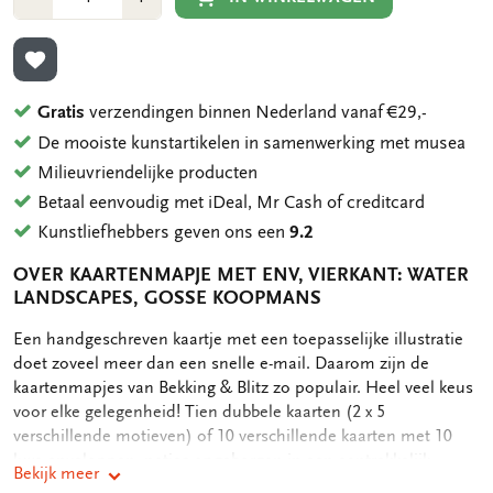
1
1
TOEVOEGEN AAN VERLANGLIJST
Gratis
verzendingen binnen Nederland vanaf €29,-
De mooiste kunstartikelen in samenwerking met musea
Milieuvriendelijke producten
Betaal eenvoudig met iDeal, Mr Cash of creditcard
Kunstliefhebbers geven ons een
9.2
OVER KAARTENMAPJE MET ENV, VIERKANT: WATER
LANDSCAPES, GOSSE KOOPMANS
OMSCHRIJVING
Een handgeschreven kaartje met een toepasselijke illustratie
doet zoveel meer dan een snelle e-mail. Daarom zijn de
kaartenmapjes van Bekking & Blitz zo populair. Heel veel keus
voor elke gelegenheid! Tien dubbele kaarten (2 x 5
verschillende motieven) of 10 verschillende kaarten met 10
luxe enveloppen, netjes opgeborgen in een aantrekkelijk
Bekijk meer
kaartenmapje. Op de achterkant van het mapje staan de