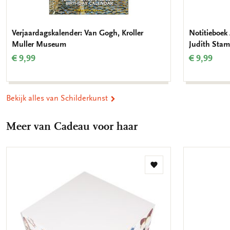
Verjaardagskalender: Van Gogh, Kroller
Notitieboek 
Muller Museum
Judith Stam
€ 9,99
€ 9,99
Bekijk alles van Schilderkunst
Meer van Cadeau voor haar
Toevoegen
aan
verlanglijst