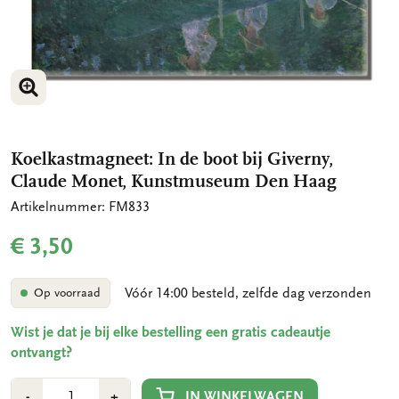
VERGROOT AFBEELDING
VERGROOT AFBEELDING
Koelkastmagneet: In de boot bij Giverny,
Claude Monet, Kunstmuseum Den Haag
Artikelnummer: FM833
€ 3,50
Vóór 14:00 besteld, zelfde dag verzonden
Op voorraad
Wist je dat je bij elke bestelling een gratis cadeautje
ontvangt?
Aantal
Min
Plus
IN WINKELWAGEN
-
+