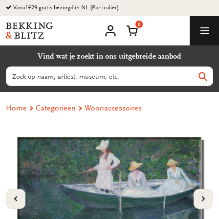
Ga
Vanaf €29 gratis bezorgd in NL (Particulier)
naar
0
content
Bekking
Winkelmand
Men
&
Mijn
account
Blitz
Vind wat je zoekt in ons uitgebreide aanbod
Uitgevers
B.V.
Zoeken
Zoek
Home
Categorieën
Woonaccessoires
VORIGE
VOL