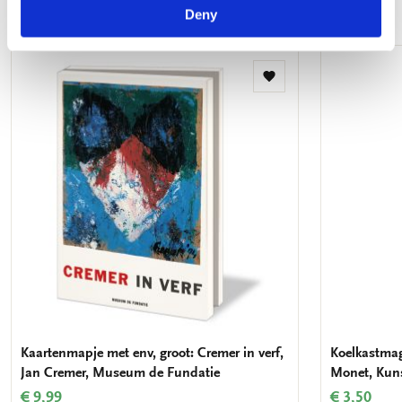
Meer van impressionisme
Deny
Toevoegen
aan
verlanglijst
Kaartenmapje met env, groot: Cremer in verf,
Koelkastmag
Jan Cremer, Museum de Fundatie
Monet, Ku
€ 9,99
€ 3,50