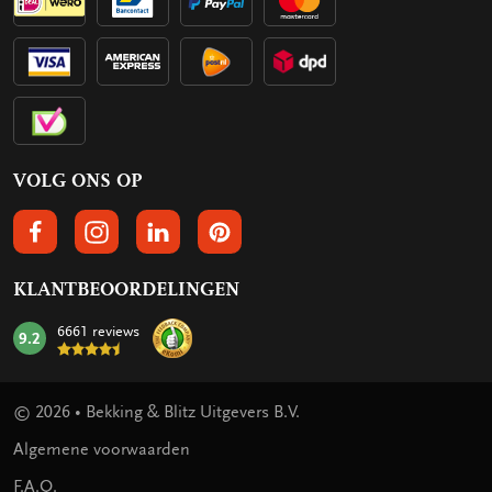
VOLG ONS OP
VOLGS ONS OP FACEBOOK
VOLG ONS OP INSTAGRAM
VOLG ONS OP LINKEDIN
VOLG ONS OP PINTEREST
KLANTBEOORDELINGEN
6661 reviews
9.2
mark:
© 2026 • Bekking & Blitz Uitgevers B.V.
Algemene voorwaarden
F.A.Q.