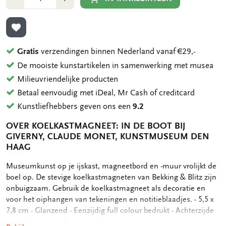
1
1
TOEVOEGEN AAN VERLANGLIJST
Gratis
verzendingen binnen Nederland vanaf €29,-
De mooiste kunstartikelen in samenwerking met musea
Milieuvriendelijke producten
Betaal eenvoudig met iDeal, Mr Cash of creditcard
Kunstliefhebbers geven ons een
9.2
OVER KOELKASTMAGNEET: IN DE BOOT BIJ
GIVERNY, CLAUDE MONET, KUNSTMUSEUM DEN
HAAG
OMSCHRIJVING
Museumkunst op je ijskast, magneetbord en -muur vrolijkt de
boel op. De stevige koelkastmagneten van Bekking & Blitz zijn
onbuigzaam. Gebruik de koelkastmagneet als decoratie en
voor het oiphangen van tekeningen en notitieblaadjes. - 5,5 x
7,8 cm - Glanzend - Eenzijdig full colour bedrukt - Achterzijde
voorzien van sterke magneet