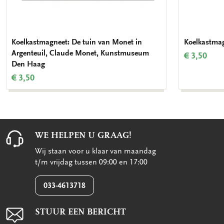
Koelkastmagneet: De tuin van Monet in
Koelkastmag
Argenteuil, Claude Monet, Kunstmuseum
€ 3,50
Den Haag
€ 3,50
WE HELPEN U GRAAG!
Wij staan voor u klaar van maandag
t/m vrijdag tussen 09:00 en 17:00
033-4613718
STUUR EEN BERICHT