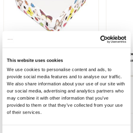
Insecten, Sorcia
Dieren, Rob
This website uses cookies
Rijksmuse
€ 2,99
€ 2,99
We use cookies to personalise content and ads, to
provide social media features and to analyse our traffic.
We also share information about your use of our site with
Bekijk alles van Cadeau voor haar
our social media, advertising and analytics partners who
may combine it with other information that you’ve
Meer van Kunstmuseum Den Haag
provided to them or that they’ve collected from your use
of their services.
Toevoegen
aan
Consent