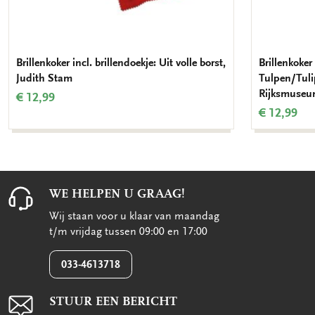
Brillenkoker incl. brillendoekje: Uit volle borst,
Brillenkoker 
Judith Stam
Tulpen/Tulip
Rijksmuse
€ 12,99
€ 12,99
WE HELPEN U GRAAG!
Wij staan voor u klaar van maandag
t/m vrijdag tussen 09:00 en 17:00
033-4613718
STUUR EEN BERICHT