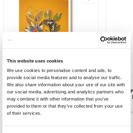
Toevoegen
aan
verlanglijst
This website uses cookies
We use cookies to personalise content and ads, to
provide social media features and to analyse our traffic.
We also share information about your use of our site with
Kaartenmapje met env, groot: Flowers &
Kaartenmapj
our social media, advertising and analytics partners who
Butterflies, Geertje Aalders
happiness, 
may combine it with other information that you’ve
€ 9,99
€ 9,99
provided to them or that they’ve collected from your use
of their services.
Bekijk alles van Hilma af Klint