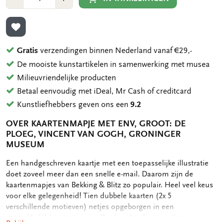
1
1
TOEVOEGEN AAN VERLANGLIJST
Gratis
verzendingen binnen Nederland vanaf €29,-
De mooiste kunstartikelen in samenwerking met musea
Milieuvriendelijke producten
Betaal eenvoudig met iDeal, Mr Cash of creditcard
Kunstliefhebbers geven ons een
9.2
OVER KAARTENMAPJE MET ENV, GROOT: DE
PLOEG, VINCENT VAN GOGH, GRONINGER
MUSEUM
OMSCHRIJVING
Een handgeschreven kaartje met een toepasselijke illustratie
doet zoveel meer dan een snelle e-mail. Daarom zijn de
kaartenmapjes van Bekking & Blitz zo populair. Heel veel keus
voor elke gelegenheid! Tien dubbele kaarten (2x 5
verschillende motieven) netjes opgeborgen in een
aantrekkelijk kaartenmapje. Op de achterkant van het mapje