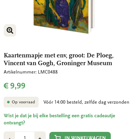
VERGROOT AFBEELDING
VERGROOT AFBEELDING
VERGROOT AFBEELDING
VERGROOT AFBEELDING
VERGROOT AFBEELDING
VERGROOT AFBEELDING
VERGROOT AFBEELDING
Kaartenmapje met env, groot: De Ploeg,
Vincent van Gogh, Groninger Museum
Artikelnummer: LMC0488
€ 9,99
Vóór 14:00 besteld, zelfde dag verzonden
Op voorraad
Wist je dat je bij elke bestelling een gratis cadeautje
ontvangt?
Aantal
Min
Plus
IN WINKELWAGEN
-
+