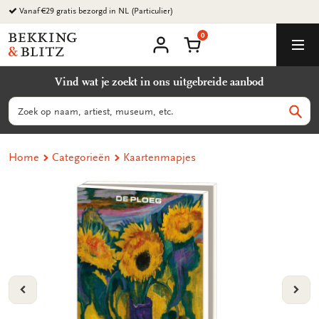
Ga
Vanaf €29 gratis bezorgd in NL (Particulier)
naar
0
content
Bekking
Winkelmand
Men
&
Mijn
account
Blitz
Vind wat je zoekt in ons uitgebreide aanbod
Uitgevers
B.V.
Zoeken
Zoek
Home
Categorieën
Kaartenmapjes
VORIGE
VOL