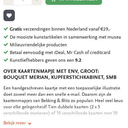
1
1
TOEVOEGEN AAN VERLANGLIJST
Gratis
verzendingen binnen Nederland vanaf €29,-
De mooiste kunstartikelen in samenwerking met musea
Milieuvriendelijke producten
Betaal eenvoudig met iDeal, Mr Cash of creditcard
Kunstliefhebbers geven ons een
9.2
OVER KAARTENMAPJE MET ENV, GROOT:
BOUQUET MERIAN, KUPFERSTICHKABINET, SMB
OMSCHRIJVING
Een handgeschreven kaartje met een toepasselijke illustratie
doet zoveel meer dan een snelle e-mail. Daarom zijn de
kaartenmapjes van Bekking & Blitz zo populair. Heel veel keus
voor elke gelegenheid! Tien dubbele kaarten (2 x 5
verschillende motieven) of 10 verschillende kaarten met 10
luxe enveloppen, netjes opgeborgen in een aantrekkelijk
Bekijk meer
kaartenmapje. Op de achterkant van het mapje staan de