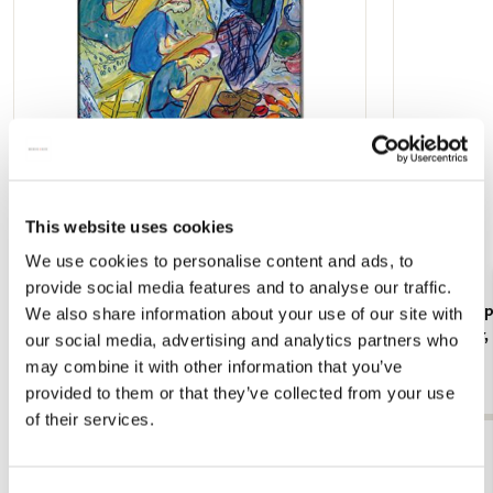
verlanglijst
This website uses cookies
We use cookies to personalise content and ads, to
provide social media features and to analyse our traffic.
Koelkastmagneet: Gouache from Leben? oder
Kaartenmapje
We also share information about your use of our site with
Theater? Charlotte Salomon, JHM
Jan Cremer
our social media, advertising and analytics partners who
€ 3,50
€ 9,99
may combine it with other information that you’ve
provided to them or that they’ve collected from your use
of their services.
Bekijk alles van Cadeau voor haar