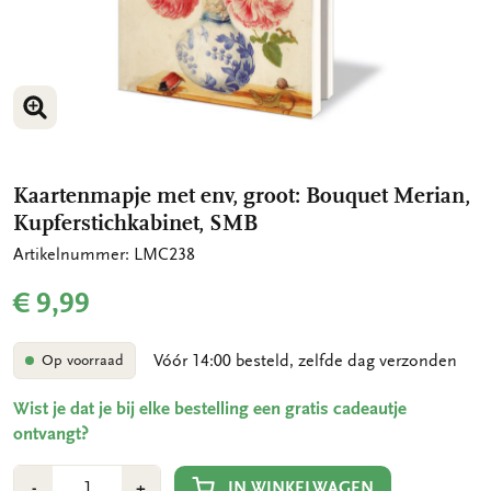
VERGROOT AFBEELDING
VERGROOT AFBEELDING
VERGROOT AFBEELDING
Kaartenmapje met env, groot: Bouquet Merian,
Kupferstichkabinet, SMB
Artikelnummer: LMC238
€ 9,99
Vóór 14:00 besteld, zelfde dag verzonden
Op voorraad
Wist je dat je bij elke bestelling een gratis cadeautje
ontvangt?
Aantal
Min
Plus
IN WINKELWAGEN
-
+