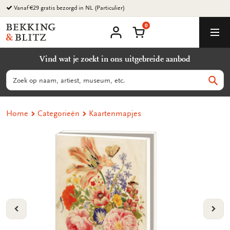
Ga
Vanaf €29 gratis bezorgd in NL (Particulier)
naar
0
content
Bekking
Winkelmand
Men
&
Mijn
account
Blitz
Vind wat je zoekt in ons uitgebreide aanbod
Uitgevers
B.V.
Zoeken
Zoek
Home
Categorieën
Kaartenmapjes
VORIGE
VOL