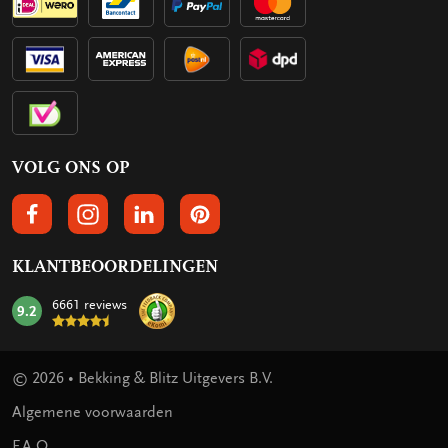
VOLG ONS OP
VOLGS ONS OP FACEBOOK
VOLG ONS OP INSTAGRAM
VOLG ONS OP LINKEDIN
VOLG ONS OP PINTEREST
KLANTBEOORDELINGEN
6661 reviews
9.2
mark:
© 2026 • Bekking & Blitz Uitgevers B.V.
Algemene voorwaarden
F.A.Q.