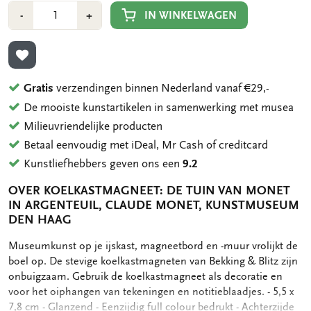
Aantal
Min
Plus
IN WINKELWAGEN
-
+
1
1
TOEVOEGEN AAN VERLANGLIJST
Gratis
verzendingen binnen Nederland vanaf €29,-
De mooiste kunstartikelen in samenwerking met musea
Milieuvriendelijke producten
Betaal eenvoudig met iDeal, Mr Cash of creditcard
Kunstliefhebbers geven ons een
9.2
OVER KOELKASTMAGNEET: DE TUIN VAN MONET
IN ARGENTEUIL, CLAUDE MONET, KUNSTMUSEUM
DEN HAAG
OMSCHRIJVING
Museumkunst op je ijskast, magneetbord en -muur vrolijkt de
boel op. De stevige koelkastmagneten van Bekking & Blitz zijn
onbuigzaam. Gebruik de koelkastmagneet als decoratie en
voor het oiphangen van tekeningen en notitieblaadjes. - 5,5 x
7,8 cm - Glanzend - Eenzijdig full colour bedrukt - Achterzijde