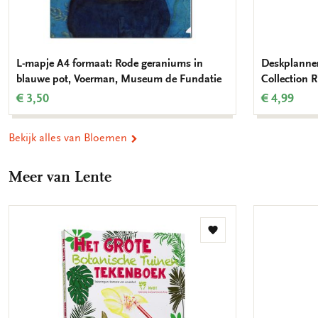
L-mapje A4 formaat: Rode geraniums in
Deskplanner
blauwe pot, Voerman, Museum de Fundatie
Collection
€ 3,50
€ 4,99
Bekijk alles van Bloemen
Meer van Lente
Toevoegen
aan
verlanglijst