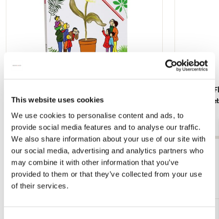
Het Grote Botanische Tuinen Tekenboek,
Servetten: F
This website uses cookies
Barbara van Amelsfort
Alice Apple
€ 9,99
€ 3,99
We use cookies to personalise content and ads, to
provide social media features and to analyse our traffic.
We also share information about your use of our site with
our social media, advertising and analytics partners who
Bekijk alles van Lente
may combine it with other information that you’ve
provided to them or that they’ve collected from your use
Meer van Kunstmuseum Den Haag
of their services.