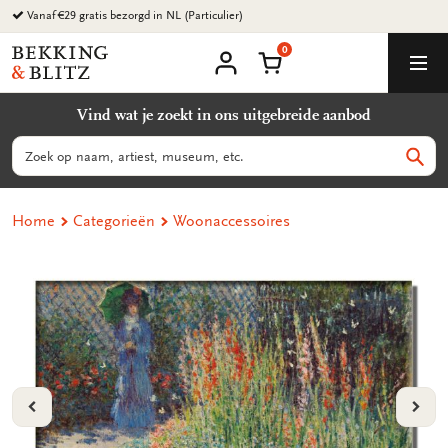
Ga
naar
0
content
Bekking
Winkelmand
Men
&
Mijn
account
Blitz
Vind wat je zoekt in ons uitgebreide aanbod
Uitgevers
B.V.
Zoeken
Zoek
Home
Categorieën
Woonaccessoires
VORIGE
VOL