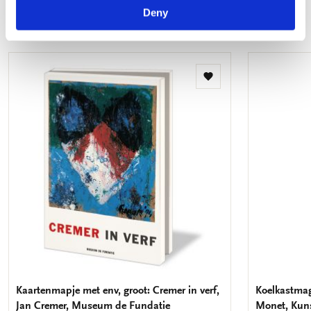
Deny
Meer van impressionisme
Toevoegen
aan
verlanglijst
Kaartenmapje met env, groot: Cremer in verf,
Koelkastmag
Jan Cremer, Museum de Fundatie
Monet, Ku