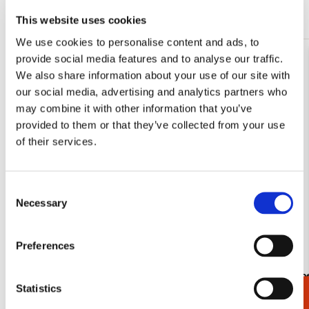
Meer van Cadeau voor haar
This website uses cookies
We use cookies to personalise content and ads, to
provide social media features and to analyse our traffic.
Toevoegen
We also share information about your use of our site with
aan
our social media, advertising and analytics partners who
verlanglijst
may combine it with other information that you’ve
provided to them or that they’ve collected from your use
of their services.
Consent
Necessary
Selection
Preferences
Insecten, Sorcia
Dieren, Rob
Statistics
Rijksmuse
€ 2,99