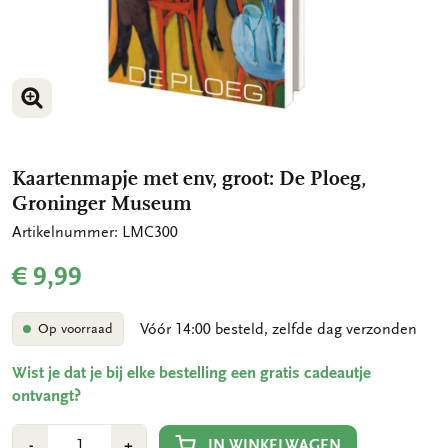
VERGROOT AFBEELDING
VERGROOT AFBEELDING
Kaartenmapje met env, groot: De Ploeg,
Groninger Museum
Artikelnummer: LMC300
€ 9,99
Vóór 14:00 besteld, zelfde dag verzonden
Op voorraad
Wist je dat je bij elke bestelling een gratis cadeautje
ontvangt?
Aantal
Min
Plus
IN WINKELWAGEN
-
+