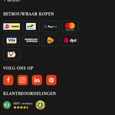
Betalen
BETROUWBAAR KOPEN
VOLG ONS OP
VOLGS ONS OP FACEBOOK
VOLG ONS OP INSTAGRAM
VOLG ONS OP LINKEDIN
VOLG ONS OP PINTEREST
KLANTBEOORDELINGEN
6661 reviews
9.2
mark: