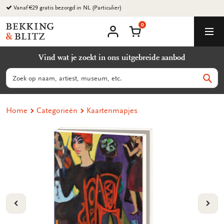
Ga
Vanaf €29 gratis bezorgd in NL (Particulier)
naar
0
content
Bekking
Winkelmand
Men
&
Mijn
account
Blitz
Vind wat je zoekt in ons uitgebreide aanbod
Uitgevers
B.V.
Zoeken
Zoek
Home
Categorieën
Kaartenmapjes
VORIGE
VOL