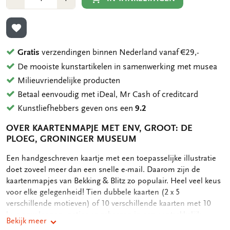
1
1
TOEVOEGEN AAN VERLANGLIJST
Gratis
verzendingen binnen Nederland vanaf €29,-
De mooiste kunstartikelen in samenwerking met musea
Milieuvriendelijke producten
Betaal eenvoudig met iDeal, Mr Cash of creditcard
Kunstliefhebbers geven ons een
9.2
OVER KAARTENMAPJE MET ENV, GROOT: DE
PLOEG, GRONINGER MUSEUM
OMSCHRIJVING
Een handgeschreven kaartje met een toepasselijke illustratie
doet zoveel meer dan een snelle e-mail. Daarom zijn de
kaartenmapjes van Bekking & Blitz zo populair. Heel veel keus
voor elke gelegenheid! Tien dubbele kaarten (2 x 5
verschillende motieven) of 10 verschillende kaarten met 10
luxe enveloppen, netjes opgeborgen in een aantrekkelijk
Bekijk meer
kaartenmapje. Op de achterkant van het mapje staan de