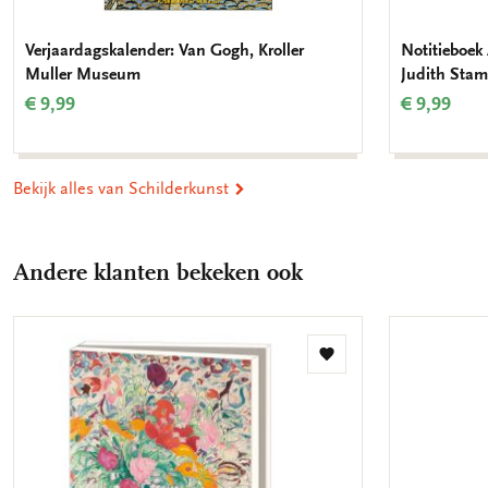
Verjaardagskalender: Van Gogh, Kroller
Notitieboek 
Muller Museum
Judith Stam
€ 9,99
€ 9,99
Bekijk alles van Schilderkunst
Andere klanten bekeken ook
Toevoegen
aan
verlanglijst