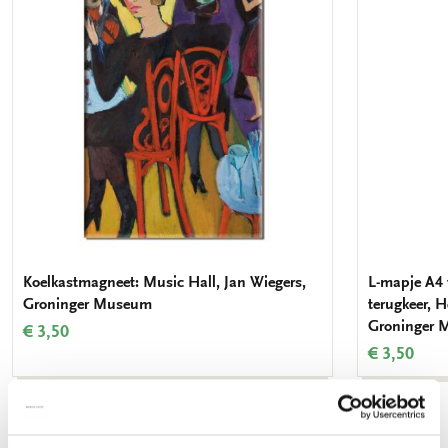
verlanglijst
Koelkastmagneet: Music Hall, Jan Wiegers,
L-mapje A4
Groninger Museum
terugkeer, 
Groninger
€ 3,50
€ 3,50
Bekijk alles van Groninger Museum