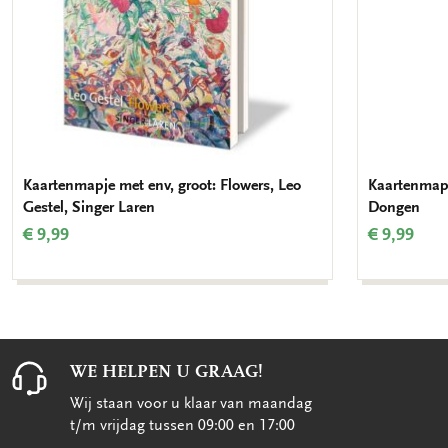
Kaartenmapje met env, groot: Flowers, Leo
Kaartenmapj
Gestel, Singer Laren
Dongen
€ 9,99
€ 9,99
WE HELPEN U GRAAG!
Wij staan voor u klaar van maandag
t/m vrijdag tussen 09:00 en 17:00