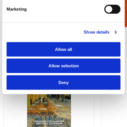
Cadeaukiezer
€ 2,99
Marketing
Bekijk alles van Cadeau voor haar
Meer van Schilderkunst
Show details
Allow all
Toevoegen
aan
verlanglijst
Allow selection
Deny